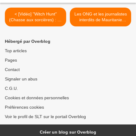
< [Vidéo] "Witch Hunt"
Les ONG et les journalistes
(Chasse aux sorcières) : La
interdits de Mauritanie
mise au silence des
(Mondafrique) >
militants pro-palestiniens du
parti travailliste britannique
Hébergé par Overblog
au Royaume-Uni (Electronic
intifada)
Top articles
Pages
Contact
Signaler un abus
C.G.U.
Cookies et données personnelles
Préférences cookies
Voir le profil de SLT sur le portail Overblog
Créer un blog sur Overblog