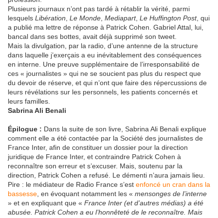
Plusieurs journaux n’ont pas tardé à rétablir la vérité, parmi
lesquels
Libération
,
Le Monde
,
Mediapart
,
Le Huffington Post
, qui
a publié ma lettre de réponse à Patrick Cohen. Gabriel Attal, lui,
bancal dans ses bottes, avait déjà supprimé son tweet.
Mais la divulgation, par la radio, d’une antenne de la structure
dans laquelle j’exerçais a eu inévitablement des conséquences
en interne. Une preuve supplémentaire de l’irresponsabilité de
ces « journalistes » qui ne se soucient pas plus du respect que
du devoir de réserve, et qui n’ont que faire des répercussions de
leurs révélations sur les personnels, les patients concernés et
leurs familles.
Sabrina Ali Benali
Épilogue :
Dans la suite de son livre, Sabrina Ali Benali explique
comment elle a été contactée par la Société des journalistes de
France Inter, afin de constituer un dossier pour la direction
juridique de France Inter, et contraindre Patrick Cohen à
reconnaître son erreur et s’excuser. Mais, soutenu par la
direction, Patrick Cohen a refusé. Le démenti n’aura jamais lieu.
Pire : le médiateur de Radio France s’est
enfoncé un cran dans la
bassesse
, en évoquant notamment les «
mensonges de l’interne
» et en expliquant que «
France Inter (et d’autres médias) a été
abusée. Patrick Cohen a eu l’honnêteté de le reconnaître. Mais