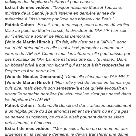
publique des hôpitaux de Paris et pour cause…
Extrait de mes vidéos
:
“Bonjour madame Marisol Touraine,
ministre de la Santé, je suis interne en dernière année de
médecine à l’Assistance publique des hôpitaux de Paris.”
Patrick Cohen
:
En fait, non, mea culpa, nous aurions dû vérifier.
Mise au point de Martin Hirsch, le directeur de l’AP-HP, hier soir
au “Téléphone sonne” de Nicolas Demorand.
(Voix de Martin Hirsch.)
“En fait, elle n’est pas à l’AP-HP, donc
elle a été présentée ou elle s’est laissé présenter comme une
interne de l’AP-HP. Comme tous les internes, elle peut passer par
des hôpitaux de l’AP. Là, elle est dans une cli… (Il hésite.) Dans
un hôpital privé à but non lucratif qui est tout à fait respectable et
j’espère qu’il se porte bien.”
(Voix de Nicolas Demorand.)
“Donc elle n’est pas de l’AP-HP ?”
(Voix de Martin Hirsch.)
“Non, elle y est de temps en temps si je
puis dire, mais depuis son semestre-là et ce qu’elle évoquait en
disant ’la semaine dernière j’ai vécu cela’ ne s’est pas passé dans
les hôpitaux de l’AP-HP.”
Patrick Cohen
:
Sabrina Ali Benali est donc affectée actuellement
à un hôpital privé du 12e arrondissement de Paris où il n’y a pas
de service d’urgences, ce qu’elle disait pourtant dans sa vidéo
précisément, c’était ceci.
Extrait de mes vidéos
:
“Moi, je suis interne en ce moment aux
urgences et, la semaine dernière, je devais transférer une dame