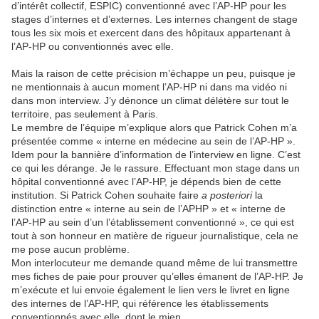
d’intérêt collectif, ESPIC) conventionné avec l’AP-HP pour les
stages d’internes et d’externes. Les internes changent de stage
tous les six mois et exercent dans des hôpitaux appartenant à
l’AP-HP ou conventionnés avec elle.
Mais la raison de cette précision m’échappe un peu, puisque je
ne mentionnais à aucun moment l’AP-HP ni dans ma vidéo ni
dans mon interview. J’y dénonce un climat délétère sur tout le
territoire, pas seulement à Paris.
Le membre de l’équipe m’explique alors que Patrick Cohen m’a
présentée comme « interne en médecine au sein de l’AP-HP ».
Idem pour la bannière d’information de l’interview en ligne. C’est
ce qui les dérange. Je le rassure. Effectuant mon stage dans un
hôpital conventionné avec l’AP-HP, je dépends bien de cette
institution. Si Patrick Cohen souhaite faire
a posteriori
la
distinction entre « interne au sein de l’APHP » et « interne de
l’AP-HP au sein d’un l’établissement conventionné », ce qui est
tout à son honneur en matière de rigueur journalistique, cela ne
me pose aucun problème.
Mon interlocuteur me demande quand même de lui transmettre
mes fiches de paie pour prouver qu’elles émanent de l’AP-HP. Je
m’exécute et lui envoie également le lien vers le livret en ligne
des internes de l’AP-HP, qui référence les établissements
conventionnés avec elle, dont le mien.