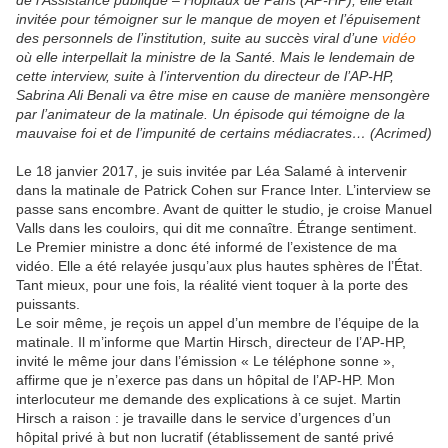
de l’Assistance publique – Hôpitaux de Paris (AP-HP), elle était
invitée pour témoigner sur le manque de moyen et l’épuisement
des personnels de l’institution, suite au succès viral d’une
vidéo
où elle interpellait la ministre de la Santé. Mais le lendemain de
cette interview, suite à l’intervention du directeur de l’AP-HP,
Sabrina Ali Benali va être mise en cause de manière mensongère
par l’animateur de la matinale. Un épisode qui témoigne de la
mauvaise foi et de l’impunité de certains médiacrates… (Acrimed)
Le 18 janvier 2017, je suis invitée par Léa Salamé à intervenir
dans la matinale de Patrick Cohen sur France Inter. L’interview se
passe sans encombre. Avant de quitter le studio, je croise Manuel
Valls dans les couloirs, qui dit me connaître. Étrange sentiment.
Le Premier ministre a donc été informé de l’existence de ma
vidéo. Elle a été relayée jusqu’aux plus hautes sphères de l’État.
Tant mieux, pour une fois, la réalité vient toquer à la porte des
puissants.
Le soir même, je reçois un appel d’un membre de l’équipe de la
matinale. Il m’informe que Martin Hirsch, directeur de l’AP-HP,
invité le même jour dans l’émission « Le téléphone sonne »,
affirme que je n’exerce pas dans un hôpital de l’AP-HP. Mon
interlocuteur me demande des explications à ce sujet. Martin
Hirsch a raison : je travaille dans le service d’urgences d’un
hôpital privé à but non lucratif (établissement de santé privé