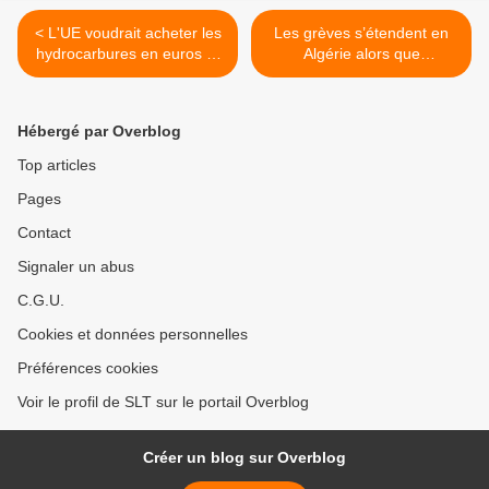
< L'UE voudrait acheter les
Les grèves s’étendent en
hydrocarbures en euros et
Algérie alors que
pas en dollars
s’intensifient les
(Sputniknews)
manifestations contre le
régime (WSWS) >
Hébergé par Overblog
Top articles
Pages
Contact
Signaler un abus
C.G.U.
Cookies et données personnelles
Préférences cookies
Voir le profil de SLT sur le portail Overblog
Créer un blog sur Overblog