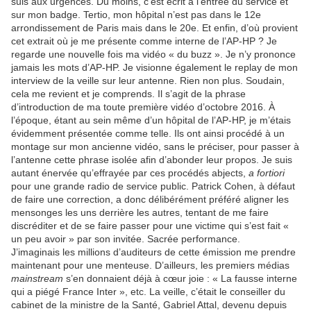
suis aux urgences. Du moins, c’est écrit à l’entrée du service et
sur mon badge. Tertio, mon hôpital n’est pas dans le 12e
arrondissement de Paris mais dans le 20e. Et enfin, d’où provient
cet extrait où je me présente comme interne de l’AP-HP ? Je
regarde une nouvelle fois ma vidéo « du buzz ». Je n’y prononce
jamais les mots d’AP-HP. Je visionne également le replay de mon
interview de la veille sur leur antenne. Rien non plus. Soudain,
cela me revient et je comprends. Il s’agit de la phrase
d’introduction de ma toute première vidéo d’octobre 2016. À
l’époque, étant au sein même d’un hôpital de l’AP-HP, je m’étais
évidemment présentée comme telle. Ils ont ainsi procédé à un
montage sur mon ancienne vidéo, sans le préciser, pour passer à
l’antenne cette phrase isolée afin d’abonder leur propos. Je suis
autant énervée qu’effrayée par ces procédés abjects,
a fortiori
pour une grande radio de service public. Patrick Cohen, à défaut
de faire une correction, a donc délibérément préféré aligner les
mensonges les uns derrière les autres, tentant de me faire
discréditer et de se faire passer pour une victime qui s’est fait «
un peu avoir » par son invitée. Sacrée performance.
J’imaginais les millions d’auditeurs de cette émission me prendre
maintenant pour une menteuse. D’ailleurs, les premiers médias
mainstream
s’en donnaient déjà à cœur joie : « La fausse interne
qui a piégé France Inter », etc. La veille, c’était le conseiller du
cabinet de la ministre de la Santé, Gabriel Attal, devenu depuis