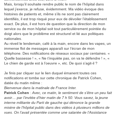
Mais, lorsqu’il souhaite rendre public le nom de l’hôpital dans
lequel j’exerce, je refuse, évidemment. Ma vidéo évoque des
histoires de patients et, même s’ils ne sont pas clairement
identifiés, il est trop risqué pour eux de dévoiler l’établissement
exact. De plus, il est hors de question que la direction de mon
service ou de mon hôpital soit tout particulièrement pointée du
doigt alors que le problème est structurel et lié aux politiques
nationales.
Au réveil le lendemain, café à la main, encore dans les vapes, un
immense flot de messages apparaît sur l’écran de mon
téléphone. Des notifications de réseaux sociaux par centaines. «
Quelle bassesse ! », « Ne t’inquiète pas, on va te défendre ! », «
Le chien de garde est à l’oeuvre », etc. De quoi s’agit-il ?
Je finis par cliquer sur le lien duquel émanent toutes ces
notifications et tombe sur cette chronique de Patrick Cohen,
datée du matin même :
Bienvenue dans la matinale de France Inter.
Patrick Cohen
:
Avec, ce matin, le sentiment de s’être un peu fait
avoir… par l’invitée d’hier matin de 7 h 50. Vous savez, la jeune
interne militante du Parti de gauche qui dénonce la grande
misère de l’hôpital public dans des vidéos à plusieurs millions de
vues. On l’avait présentée comme une salariée de l’Assistance