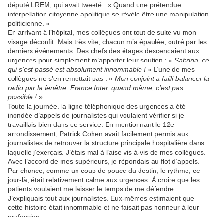
député LREM, qui avait tweeté : « Quand une prétendue
interpellation citoyenne apolitique se révèle être une manipulation
politicienne. »
En arrivant à l’hôpital, mes collègues ont tout de suite vu mon
visage déconfit. Mais très vite, chacun m’a épaulée, outré par les
derniers événements. Des chefs des étages descendaient aux
urgences pour simplement m’apporter leur soutien : «
Sabrina, ce
qui s’est passé est absolument innommable !
» L’une de mes
collègues ne s’en remettait pas : «
Mon conjoint a failli balancer la
radio par la fenêtre. France Inter, quand même, c’est pas
possible !
»
Toute la journée, la ligne téléphonique des urgences a été
inondée d’appels de journalistes qui voulaient vérifier si je
travaillais bien dans ce service. En mentionnant le 12e
arrondissement, Patrick Cohen avait facilement permis aux
journalistes de retrouver la structure principale hospitalière dans
laquelle j’exerçais. J’étais mal à l’aise vis à‑vis de mes collègues.
Avec l’accord de mes supérieurs, je répondais au flot d’appels.
Par chance, comme un coup de pouce du destin, le rythme, ce
jour-là, était relativement calme aux urgences. À croire que les
patients voulaient me laisser le temps de me défendre.
J’expliquais tout aux journalistes. Eux-mêmes estimaient que
cette histoire était innommable et ne faisait pas honneur à leur
profession.