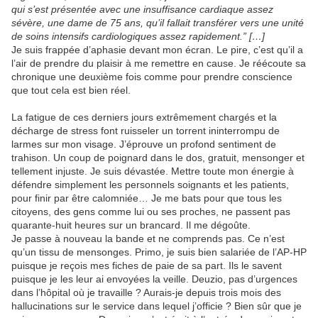
qui s’est présentée avec une insuffisance cardiaque assez
sévère, une dame de 75 ans, qu’il fallait transférer vers une unité
de soins intensifs cardiologiques assez rapidement.” […]
Je suis frappée d’aphasie devant mon écran. Le pire, c’est qu’il a
l’air de prendre du plaisir à me remettre en cause. Je réécoute sa
chronique une deuxième fois comme pour prendre conscience
que tout cela est bien réel.
La fatigue de ces derniers jours extrêmement chargés et la
décharge de stress font ruisseler un torrent ininterrompu de
larmes sur mon visage. J’éprouve un profond sentiment de
trahison. Un coup de poignard dans le dos, gratuit, mensonger et
tellement injuste. Je suis dévastée. Mettre toute mon énergie à
défendre simplement les personnels soignants et les patients,
pour finir par être calomniée… Je me bats pour que tous les
citoyens, des gens comme lui ou ses proches, ne passent pas
quarante-huit heures sur un brancard. Il me dégoûte.
Je passe à nouveau la bande et ne comprends pas. Ce n’est
qu’un tissu de mensonges. Primo, je suis bien salariée de l’AP-HP
puisque je reçois mes fiches de paie de sa part. Ils le savent
puisque je les leur ai envoyées la veille. Deuzio, pas d’urgences
dans l’hôpital où je travaille ? Aurais-je depuis trois mois des
hallucinations sur le service dans lequel j’officie ? Bien sûr que je