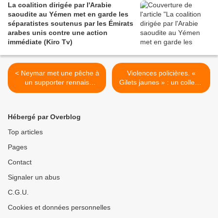
La coalition dirigée par l'Arabie
saoudite au Yémen met en garde les
séparatistes soutenus par les Émirats
arabes unis contre une action
immédiate (Kiro Tv)
< Neymar met une pêche à
Violences policières. «
un supporter rennais
Gilets jaunes » : un collectif
(Vidéo)
de victimes de violences
policières appelle à une
manifestation nationale
Hébergé par Overblog
(AFP) >
Top articles
Pages
Contact
Signaler un abus
C.G.U.
Cookies et données personnelles