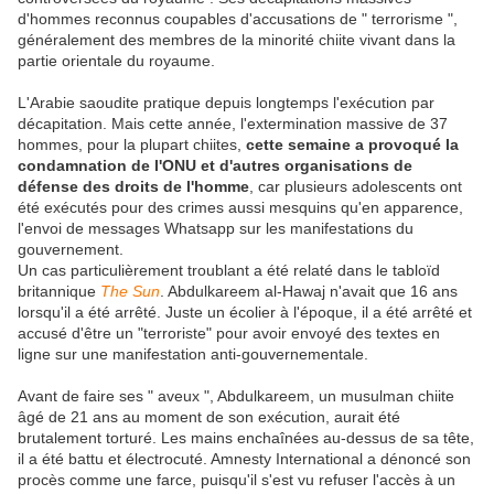
d'hommes reconnus coupables d'accusations de " terrorisme ",
généralement des membres de la minorité chiite vivant dans la
partie orientale du royaume.
L'Arabie saoudite pratique depuis longtemps l'exécution par
décapitation. Mais cette année, l'extermination massive de 37
hommes, pour la plupart chiites,
cette semaine a provoqué la
condamnation de l'ONU et d'autres organisations de
défense des droits de l'homme
, car plusieurs adolescents ont
été exécutés pour des crimes aussi mesquins qu'en apparence,
l'envoi de messages Whatsapp sur les manifestations du
gouvernement.
Un cas particulièrement troublant a été relaté dans le tabloïd
britannique
The Sun
. Abdulkareem al-Hawaj n'avait que 16 ans
lorsqu'il a été arrêté. Juste un écolier à l'époque, il a été arrêté et
accusé d'être un "terroriste" pour avoir envoyé des textes en
ligne sur une manifestation anti-gouvernementale.
Avant de faire ses " aveux ", Abdulkareem, un musulman chiite
âgé de 21 ans au moment de son exécution, aurait été
brutalement torturé. Les mains enchaînées au-dessus de sa tête,
il a été battu et électrocuté. Amnesty International a dénoncé son
procès comme une farce, puisqu'il s'est vu refuser l'accès à un