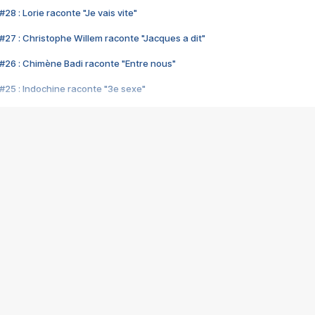
28 : Lorie raconte "Je vais vite"
#27 : Christophe Willem raconte "Jacques a dit"
#26 : Chimène Badi raconte "Entre nous"
#25 : Indochine raconte "3e sexe"
#24 : Zaho raconte "C'est chelou"
#23 : Patrick Bruel raconte "Au café des délices"
#22 : Kyo raconte "Le chemin"
#21 : Nolwenn Leroy raconte "Cassé"
#20 : Patrick Hernandez raconte "Born to be alive"
#19 : Lorie raconte "Près de moi"
#18 : Michael Jones raconte "A nos actes manqués" (avec Jean-Jacque
#17 : Khaled raconte "Aïcha"