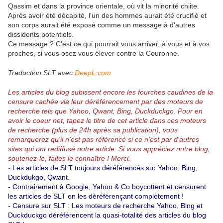
Qassim et dans la province orientale, où vit la minorité chiite.
Après avoir été décapité, l'un des hommes aurait été crucifié et
son corps aurait été exposé comme un message à d'autres
dissidents potentiels.
Ce message ? C'est ce qui pourrait vous arriver, à vous et à vos
proches, si vous osez vous élever contre la Couronne.
Traduction SLT avec
DeepL.com
Les articles du blog subissent encore les fourches caudines de la
censure cachée via leur déréférencement par des moteurs de
recherche tels que Yahoo, Qwant, Bing, Duckduckgo.
Pour en
avoir le coeur net, tapez le titre de cet article dans ces moteurs
de recherche (plus de 24h après sa publication), vous
remarquerez qu'il n'est pas référencé si ce n'est par d'autres
sites qui ont rediffusé notre article.
Si vous appréciez notre blog,
soutenez-le, faites le connaître ! Merci.
-
Les articles de SLT toujours déréférencés sur Yahoo, Bing,
Duckdukgo, Qwant.
-
Contrairement à Google, Yahoo & Co boycottent et censurent
les articles de SLT en les déréférençant complètement !
-
Censure sur SLT : Les moteurs de recherche Yahoo, Bing et
Duckduckgo déréférencent la quasi-totalité des articles du blog