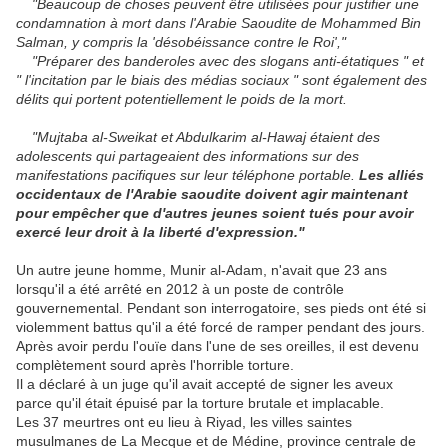
"Beaucoup de choses peuvent être utilisées pour justifier une
condamnation à mort dans l'Arabie Saoudite de Mohammed Bin
Salman, y compris la 'désobéissance contre le Roi',"
"Préparer des banderoles avec des slogans anti-étatiques " et
" l'incitation par le biais des médias sociaux " sont également des
délits qui portent potentiellement le poids de la mort.
"Mujtaba al-Sweikat et Abdulkarim al-Hawaj étaient des
adolescents qui partageaient des informations sur des
manifestations pacifiques sur leur téléphone portable.
Les alliés
occidentaux de l'Arabie saoudite doivent agir maintenant
pour empêcher que d'autres jeunes soient tués pour avoir
exercé leur droit à la liberté d'expression."
Un autre jeune homme, Munir al-Adam, n'avait que 23 ans
lorsqu'il a été arrêté en 2012 à un poste de contrôle
gouvernemental. Pendant son interrogatoire, ses pieds ont été si
violemment battus qu'il a été forcé de ramper pendant des jours.
Après avoir perdu l'ouïe dans l'une de ses oreilles, il est devenu
complètement sourd après l'horrible torture.
Il a déclaré à un juge qu'il avait accepté de signer les aveux
parce qu'il était épuisé par la torture brutale et implacable.
Les 37 meurtres ont eu lieu à Riyad, les villes saintes
musulmanes de La Mecque et de Médine, province centrale de