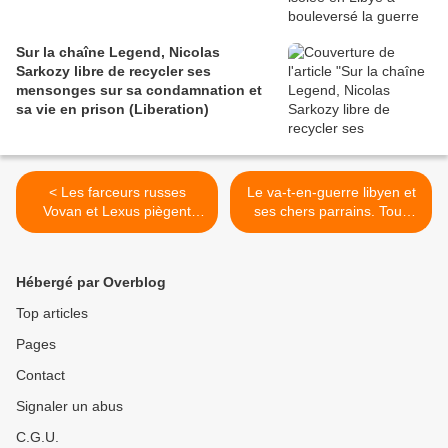
Sur la chaîne Legend, Nicolas
Sarkozy libre de recycler ses
mensonges sur sa condamnation et
sa vie en prison (Liberation)
< Les farceurs russes
Le va-t-en-guerre libyen et
Vovan et Lexus piègent
ses chers parrains. Tous
Macron (Vidéo)
mobilisés : Macron, Trump,
le roi d'Arabie saoudite, les
princes des Emiratis, le
Hébergé par Overblog
dictateur égyptien et
Vladimir Poutine (Canard
Top articles
enchaîné) >
Pages
Contact
Signaler un abus
C.G.U.