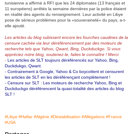
tunisienne a affirmé à RFI que les 24 diplomates (13 français et
11 européens) arrêtés la semaine dernières par la police étaient
en réalité des agents du renseignement. Leur activité en Libye
pose de sérieux problèmes pour la «souveraineté» du pays, a-t-
elle ajouté.
Les articles du blog subissent encore les fourches caudines de la
censure cachée via leur déréférencement par des moteurs de
recherche tels que Yahoo, Qwant, Bing, Duckduckgo.
Si vous
appréciez notre blog, soutenez-le, faites le connaître ! Merci.
-
Les articles de SLT toujours déréférencés sur Yahoo, Bing,
Duckdukgo, Qwant.
-
Contrairement à Google, Yahoo & Co boycottent et censurent
les articles de SLT en les déréférençant complètement !
-
Censure sur SLT : Les moteurs de recherche Yahoo, Bing et
Duckduckgo déréférencent la quasi-totalité des articles du blog
SLT !
#Libye
#Haftar
#Algérie
#Déstabilisation
#Allégations
#France
#USA