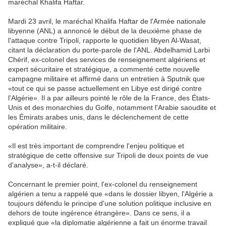
maréchal Khalifa Haftar.
Mardi 23 avril, le maréchal Khalifa Haftar de l'Armée nationale
libyenne (ANL) a annoncé le début de la deuxième phase de
l'attaque contre Tripoli, rapporte le quotidien libyen Al-Wasat,
citant la déclaration du porte-parole de l'ANL. Abdelhamid Larbi
Chérif, ex-colonel des services de renseignement algériens et
expert sécuritaire et stratégique, a commenté cette nouvelle
campagne militaire et affirmé dans un entretien à Sputnik que
«tout ce qui se passe actuellement en Libye est dirigé contre
l'Algérie». Il a par ailleurs pointé le rôle de la France, des États-
Unis et des monarchies du Golfe, notamment l'Arabie saoudite et
les Émirats arabes unis, dans le déclenchement de cette
opération militaire.
«Il est très important de comprendre l'enjeu politique et
stratégique de cette offensive sur Tripoli de deux points de vue
d'analyse», a-t-il déclaré.
Concernant le premier point, l'ex-colonel du renseignement
algérien a tenu a rappelé que «dans le dossier libyen, l'Algérie a
toujours défendu le principe d'une solution politique inclusive en
dehors de toute ingérence étrangère». Dans ce sens, il a
expliqué que «la diplomatie algérienne a fait un énorme travail