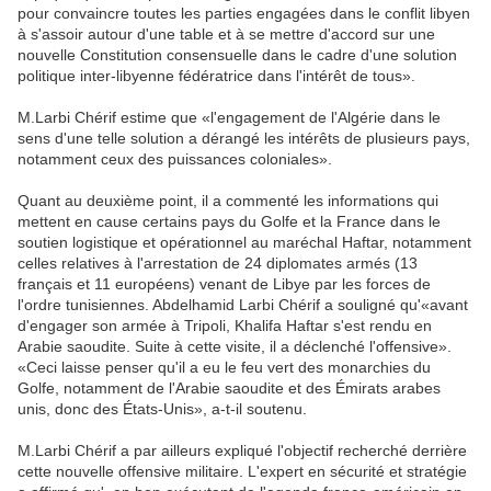
pour convaincre toutes les parties engagées dans le conflit libyen
à s'assoir autour d'une table et à se mettre d'accord sur une
nouvelle Constitution consensuelle dans le cadre d'une solution
politique inter-libyenne fédératrice dans l'intérêt de tous».
M.Larbi Chérif estime que «l'engagement de l'Algérie dans le
sens d'une telle solution a dérangé les intérêts de plusieurs pays,
notamment ceux des puissances coloniales».
Quant au deuxième point, il a commenté les informations qui
mettent en cause certains pays du Golfe et la France dans le
soutien logistique et opérationnel au maréchal Haftar, notamment
celles relatives à l'arrestation de 24 diplomates armés (13
français et 11 européens) venant de Libye par les forces de
l'ordre tunisiennes. Abdelhamid Larbi Chérif a souligné qu'«avant
d'engager son armée à Tripoli, Khalifa Haftar s'est rendu en
Arabie saoudite. Suite à cette visite, il a déclenché l'offensive».
«Ceci laisse penser qu'il a eu le feu vert des monarchies du
Golfe, notamment de l'Arabie saoudite et des Émirats arabes
unis, donc des États-Unis», a-t-il soutenu.
M.Larbi Chérif a par ailleurs expliqué l'objectif recherché derrière
cette nouvelle offensive militaire. L'expert en sécurité et stratégie