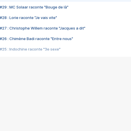
#29 : MC Solaar raconte "Bouge de là"
28 : Lorie raconte "Je vais vite"
#27 : Christophe Willem raconte "Jacques a dit"
#26 : Chimène Badi raconte "Entre nous"
#25 : Indochine raconte "3e sexe"
#24 : Zaho raconte "C'est chelou"
#23 : Patrick Bruel raconte "Au café des délices"
#22 : Kyo raconte "Le chemin"
#21 : Nolwenn Leroy raconte "Cassé"
#20 : Patrick Hernandez raconte "Born to be alive"
#19 : Lorie raconte "Près de moi"
#18 : Michael Jones raconte "A nos actes manqués" (avec Jean-Jacque