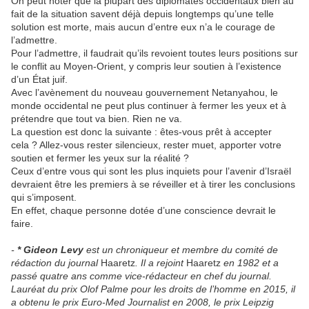
On peut noter que la plupart des diplomates occidentaux bien au
fait de la situation savent déjà depuis longtemps qu’une telle
solution est morte, mais aucun d’entre eux n’a le courage de
l’admettre.
Pour l’admettre, il faudrait qu’ils revoient toutes leurs positions sur
le conflit au Moyen-Orient, y compris leur soutien à l’existence
d’un État juif.
Avec l’avènement du nouveau gouvernement Netanyahou, le
monde occidental ne peut plus continuer à fermer les yeux et à
prétendre que tout va bien. Rien ne va.
La question est donc la suivante : êtes-vous prêt à accepter
cela ? Allez-vous rester silencieux, rester muet, apporter votre
soutien et fermer les yeux sur la réalité ?
Ceux d’entre vous qui sont les plus inquiets pour l’avenir d’Israël
devraient être les premiers à se réveiller et à tirer les conclusions
qui s’imposent.
En effet, chaque personne dotée d’une conscience devrait le
faire.
-
* Gideon Levy
est un chroniqueur et membre du comité de
rédaction du journal
Haaretz
. Il a rejoint
Haaretz
en 1982 et a
passé quatre ans comme vice-rédacteur en chef du journal.
Lauréat du prix Olof Palme pour les droits de l’homme en 2015, il
a obtenu le prix Euro-Med Journalist en 2008, le prix Leipzig