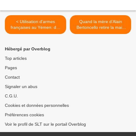
< Utilisation d'armes
Quand la mère d’Alain
françaises au Yémen: des
Bertoncello retire la main
journalistes entendus par la
que Macron lui avait posé
DGSI (RFI)
sur l'épaule (Vidéo) >
Hébergé par Overblog
Top articles
Pages
Contact
Signaler un abus
C.G.U.
Cookies et données personnelles
Préférences cookies
Voir le profil de SLT sur le portail Overblog