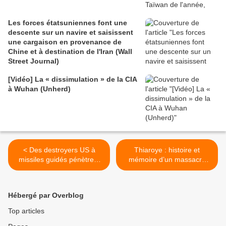
Les forces étatsuniennes font une
descente sur un navire et saisissent
une cargaison en provenance de
Chine et à destination de l'Iran (Wall
Street Journal)
[Vidéo] La « dissimulation » de la CIA
à Wuhan (Unherd)
< Des destroyers US à
Thiaroye : histoire et
missiles guidés pénètrent
mémoire d’un massacre
dans la mer de Chine
colonial français au Sénégal
méridionale pour avertir
(PUR) >
clairement le gouvernement
Hébergé par Overblog
chinois (AMN)
Top articles