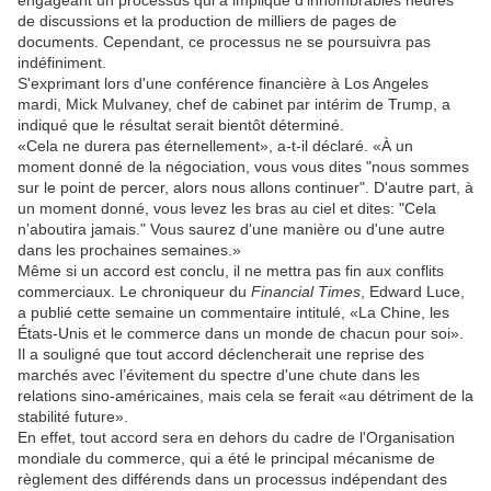
engageant un processus qui a impliqué d'innombrables heures
de discussions et la production de milliers de pages de
documents. Cependant, ce processus ne se poursuivra pas
indéfiniment.
S'exprimant lors d'une conférence financière à Los Angeles
mardi, Mick Mulvaney, chef de cabinet par intérim de Trump, a
indiqué que le résultat serait bientôt déterminé.
«Cela ne durera pas éternellement», a-t-il déclaré. «À un
moment donné de la négociation, vous vous dites "nous sommes
sur le point de percer, alors nous allons continuer". D'autre part, à
un moment donné, vous levez les bras au ciel et dites: "Cela
n’aboutira jamais." Vous saurez d'une manière ou d'une autre
dans les prochaines semaines.»
Même si un accord est conclu, il ne mettra pas fin aux conflits
commerciaux. Le chroniqueur du
Financial Times
, Edward Luce,
a publié cette semaine un commentaire intitulé, «La Chine, les
États-Unis et le commerce dans un monde de chacun pour soi».
Il a souligné que tout accord déclencherait une reprise des
marchés avec l’évitement du spectre d'une chute dans les
relations sino-américaines, mais cela se ferait «au détriment de la
stabilité future».
En effet, tout accord sera en dehors du cadre de l'Organisation
mondiale du commerce, qui a été le principal mécanisme de
règlement des différends dans un processus indépendant des