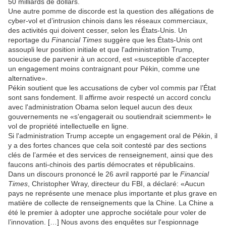
50 milliards de dollars.
Une autre pomme de discorde est la question des allégations de
cyber-vol et d’intrusion chinois dans les réseaux commerciaux,
des activités qui doivent cesser, selon les États-Unis. Un
reportage du
Financial Times
suggère que les États-Unis ont
assoupli leur position initiale et que l'administration Trump,
soucieuse de parvenir à un accord, est «susceptible d'accepter
un engagement moins contraignant pour Pékin, comme une
alternative».
Pékin soutient que les accusations de cyber vol commis par l’État
sont sans fondement. Il affirme avoir respecté un accord conclu
avec l'administration Obama selon lequel aucun des deux
gouvernements ne «s'engagerait ou soutiendrait sciemment» le
vol de propriété intellectuelle en ligne.
Si l'administration Trump accepte un engagement oral de Pékin, il
y a des fortes chances que cela soit contesté par des sections
clés de l’armée et des services de renseignement, ainsi que des
faucons anti-chinois des partis démocrates et républicains.
Dans un discours prononcé le 26 avril rapporté par le
Financial
Times
, Christopher Wray, directeur du FBI, a déclaré: «Aucun
pays ne représente une menace plus importante et plus grave en
matière de collecte de renseignements que la Chine. La Chine a
été le premier à adopter une approche sociétale pour voler de
l’innovation. […] Nous avons des enquêtes sur l'espionnage