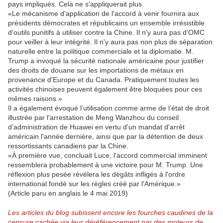
pays impliqués. Cela ne s'appliquerait plus.
«Le mécanisme d'application de l'accord à venir fournira aux
présidents démocrates et républicains un ensemble irrésistible
d'outils punitifs à utiliser contre la Chine. Il n'y aura pas d'OMC
pour veiller à leur intégrité. Il n'y aura pas non plus de séparation
naturelle entre la politique commerciale et la diplomatie. M.
Trump a invoqué la sécurité nationale américaine pour justifier
des droits de douane sur les importations de métaux en
provenance d'Europe et du Canada. Pratiquement toutes les
activités chinoises peuvent également être bloquées pour ces
mêmes raisons.»
Il a également évoqué l’utilisation comme arme de l’état de droit
illustrée par l'arrestation de Meng Wanzhou du conseil
d’administration de Huawei en vertu d'un mandat d'arrêt
américain l'année dernière, ainsi que par la détention de deux
ressortissants canadiens par la Chine.
«À première vue, concluait Luce, l'accord commercial imminent
ressemblera probablement à une victoire pour M. Trump. Une
réflexion plus pesée révélera les dégâts infligés à l'ordre
international fondé sur les règles créé par l'Amérique.»
(Article paru en anglais le 4 mai 2019)
Les articles du blog subissent encore les fourches caudines de la
censure cachée via leur déréférencement par des moteurs de