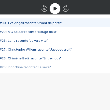
#30 : Eve Angeli raconte "Avant de partir"
#29 : MC Solaar raconte "Bouge de là"
28 : Lorie raconte "Je vais vite"
#27 : Christophe Willem raconte "Jacques a dit"
#26 : Chimène Badi raconte "Entre nous"
#25 : Indochine raconte "3e sexe"
#24 : Zaho raconte "C'est chelou"
#23 : Patrick Bruel raconte "Au café des délices"
#22 : Kyo raconte "Le chemin"
#21 : Nolwenn Leroy raconte "Cassé"