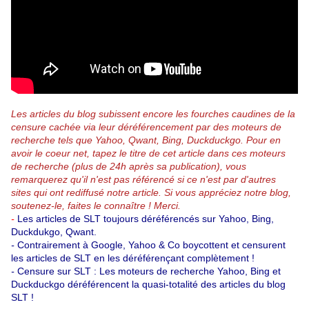
Les articles du blog subissent encore les fourches caudines de la
censure cachée via leur déréférencement par des moteurs de
recherche tels que Yahoo, Qwant, Bing, Duckduckgo.
Pour en
avoir le coeur net, tapez le titre de cet article dans ces moteurs
de recherche (plus de 24h après sa publication), vous
remarquerez qu'il n'est pas référencé si ce n'est par d'autres
sites qui ont rediffusé notre article.
Si vous appréciez notre blog,
soutenez-le, faites le connaître ! Merci.
-
Les articles de SLT toujours déréférencés sur Yahoo, Bing,
Duckdukgo, Qwant.
-
Contrairement à Google, Yahoo & Co boycottent et censurent
les articles de SLT en les déréférençant complètement !
-
Censure sur SLT : Les moteurs de recherche Yahoo, Bing et
Duckduckgo déréférencent la quasi-totalité des articles du blog
SLT !