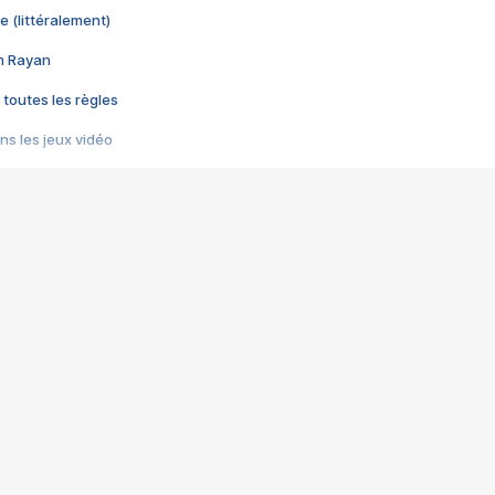
e (littéralement)
im Rayan
 toutes les règles
s les jeux vidéo
us choquant de Rockstar ? - Le scandale BULLY
e plus moche de Steam
du RÊVE tourne au CAUCHEMAR
pendant 8 heures
it… à tort
umiliés par un jeu vidéo
ire - Final Fantasy 8
ti un empire - Age of Empires