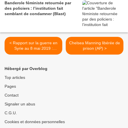
Banderole féministe retournée par
des policiers : l’institution fait
semblant de condamner (Blast)
< Rapport sur la guerre en
Chelsea Manning libérée de
Syrie au 8 mai 2019 :
prison (AP) >
L'armée syrienne libère une
autre ville du nord-ouest de
Hama (Southfront)
Hébergé par Overblog
Top articles
Pages
Contact
Signaler un abus
C.G.U.
Cookies et données personnelles