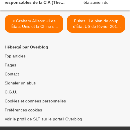
responsables de la CIA (The
GrayZone)
< Graham Allison: «Les
Fuites : Le plan de coup
États-Unis et la Chine se
d'État US de février 2018
dirigent tout droit vers la
au Venezuela (Off-
guerre» (Le Figaro)
Guardian) >
Hébergé par Overblog
Top articles
Pages
Contact
Signaler un abus
C.G.U.
Cookies et données personnelles
Préférences cookies
Voir le profil de SLT sur le portail Overblog