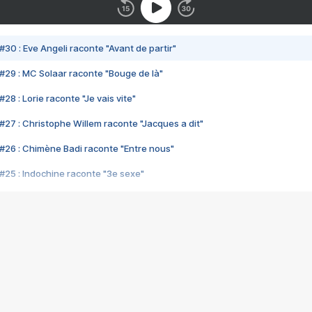
#30 : Eve Angeli raconte "Avant de partir"
#29 : MC Solaar raconte "Bouge de là"
28 : Lorie raconte "Je vais vite"
#27 : Christophe Willem raconte "Jacques a dit"
#26 : Chimène Badi raconte "Entre nous"
#25 : Indochine raconte "3e sexe"
#24 : Zaho raconte "C'est chelou"
#23 : Patrick Bruel raconte "Au café des délices"
#22 : Kyo raconte "Le chemin"
#21 : Nolwenn Leroy raconte "Cassé"
#20 : Patrick Hernandez raconte "Born to be alive"