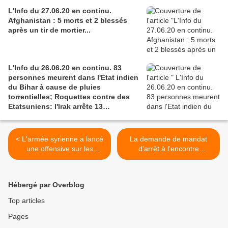
L'Info du 27.06.20 en continu.
Afghanistan : 5 morts et 2 blessés
après un tir de mortier...
L'Info du 26.06.20 en continu. 83
personnes meurent dans l'Etat indien
du Bihar à cause de pluies
torrentielles; Roquettes contre des
Etatsuniens: l'Irak arrête 13
combattants pro-Iran
< L'armée syrienne a lancé
La demande de mandat
une offensive sur les
d'arrêt à l'encontre
positions militantes au nord
d'Assange rejetée en
de Kafr Nabudah
Suède (Reuters) >
(Southfront)
Hébergé par Overblog
Top articles
Pages