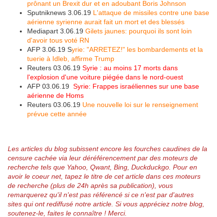
prônant un Brexit dur et en adoubant Boris Johnson
Sputniknews 3.06.19
L'attaque de missiles contre une base
aérienne syrienne aurait fait un mort et des blessés
Mediapart 3.06.19
Gilets jaunes: pourquoi ils sont loin
d'avoir tous voté RN
AFP 3.06.19 S
yrie: "ARRETEZ!" les bombardements et la
tuerie à Idleb, affirme Trump
Reuters 03.06.19
Syrie : au moins 17 morts dans
l'explosion d'une voiture piégée dans le nord-ouest
AFP 03.06.19
Syrie: Frappes israéliennes sur une base
aérienne de Homs
Reuters 03.06.19
Une nouvelle loi sur le renseignement
prévue cette année
Les articles du blog subissent encore les fourches caudines de la
censure cachée via leur déréférencement par des moteurs de
recherche tels que Yahoo, Qwant, Bing, Duckduckgo.
Pour en
avoir le coeur net, tapez le titre de cet article dans ces moteurs
de recherche (plus de 24h après sa publication), vous
remarquerez qu'il n'est pas référencé si ce n'est par d'autres
sites qui ont rediffusé notre article.
Si vous appréciez notre blog,
soutenez-le, faites le connaître ! Merci.