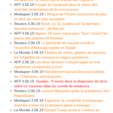
AFP 3.06.19
Google et Facebook dans le viseur des
autorités américaines de la concurrence
Mediapart 3.06.19
L’Afrique de l’Ouest consomme de plus
en plus de «faux lait» européen
Reuters 3.06.19
Brexit: Le 31 octobre est "la dernière,
dernière échéance", dit Macron
AFP 3.06.19
Algérie: 18 mois requis pour "faux" contre l'ex-
patron des patrons Ali Haddad
Reuters 3.06.19
La demande de mandat d'arrêt à
l'encontre d'Assange rejetée en Suède
Le Monde 3.06.19
Ghettos de riches, ghettos de pauvres :
les inégalités se creusent en région parisienne
AFP 3.06.19
Les deux derniers Français jugés en Irak
également condamnés à mort
Mediapart 3.06.19
Harcèlement sexuel
Deux journalistes
de «Télérama»
sont licenciés
AFP 3.06.19
Soudan : 9 morts dans la dispersion du sit-in,
selon un nouveau bilan du comité de médecins
Reuters 3.06.19
Laurent Wauquiez quitte la présidence des
Républicains
Mediapart 3.06.19
Argentine: la complicité d’entreprises
dans les crimes de la dictature peine à émerger
Le Monde 3.06.19
Donald Trump arrive à Londres en