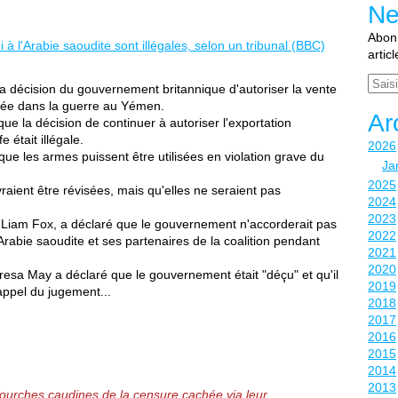
Ne
Abonn
artic
Email
la décision du gouvernement britannique d'autoriser la vente
agée dans la guerre au Yémen.
Ar
 la décision de continuer à autoriser l'exportation
 était illégale.
2026
t que les armes puissent être utilisées en violation grave du
Ja
2025
raient être révisées, mais qu'elles ne seraient pas
2024
2023
 Liam Fox, a déclaré que le gouvernement n'accorderait pas
2022
'Arabie saoudite et ses partenaires de la coalition pendant
2021
.
2020
esa May a déclaré que le gouvernement était "déçu" et qu'il
2019
 appel du jugement...
2018
2017
2016
2015
2014
2013
 fourches caudines de la censure cachée via leur