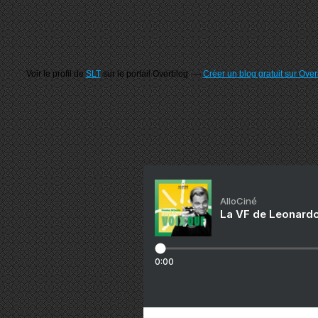
Voir le profil de
SLT
sur le portail Overblog
Créer un blog gratuit sur Ove
AlloCiné
La VF de Leonardo
0:00