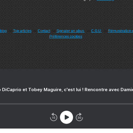
rblog
Top articles
Contact
Signaler un abus
C.G.U.
Rémunération e
Préférences cookies
 DiCaprio et Tobey Maguire, c'est lui ! Rencontre avec Dam