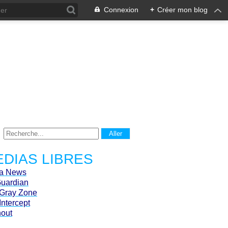
Connexion
+
Créer mon blog
DIAS LIBRES
ca News
Guardian
Gray Zone
Intercept
hout