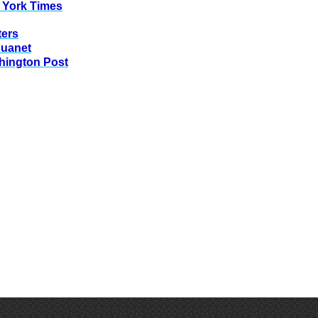
 York Times
ters
huanet
hington Post