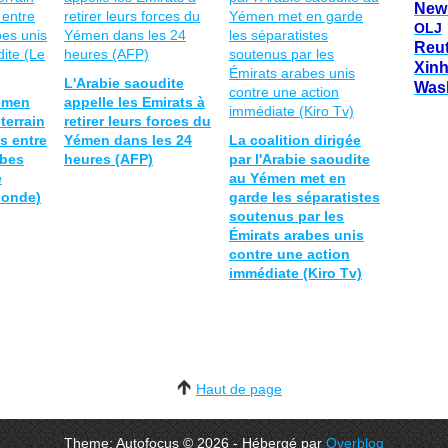
New
OLJ
Reu
Xin
L'Arabie saoudite
Was
émen
appelle les Emirats à
terrain
retirer leurs forces du
s entre
Yémen dans les 24
La coalition dirigée
abes
heures (AFP)
par l'Arabie saoudite
e
au Yémen met en
Monde)
garde les séparatistes
soutenus par les
Émirats arabes unis
contre une action
immédiate (Kiro Tv)
Haut de page
Theme: Autofocus © 2026 - Hébergé par
Overblog