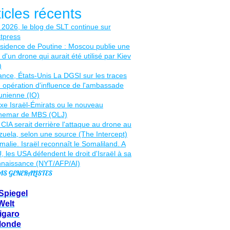
ticles récents
AS GENERALISTES
Spiegel
Welt
igaro
Monde