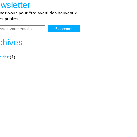
wsletter
ez-vous pour être averti des nouveaux
les publiés.
chives
nvier
(1)