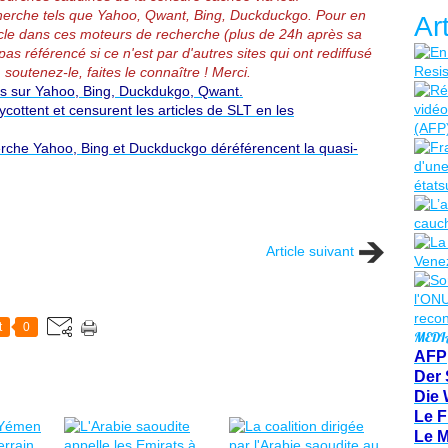
erche tels que Yahoo, Qwant, Bing, Duckduckgo.
Pour en
Ar
article dans ces moteurs de recherche (plus de 24h après sa
pas référencé si ce n'est par d'autres sites qui ont rediffusé
 soutenez-le, faites le connaître ! Merci.
és sur Yahoo, Bing, Duckdukgo, Qwant.
ottent et censurent les articles de SLT en les
rche Yahoo, Bing et Duckduckgo déréférencent la quasi-
Article suivant
t
0
MEDI
AFP
Der 
Die 
Le F
Le 