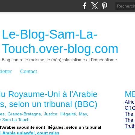
Le-Blog-Sam-La-
Touch.over-blog.com
Blog contre le racisme, le (néo)colonialisme et l'impérialisme
letter
Contact
du Royaume-Uni à l'Arabie
ME
es, selon un tribunal (BBC)
Afri
Off 
es
Grande-Bretagne
Justice
Illégalité
May
The 
de Sam La Touch
The 
Trut
Arabie saoudite sont illégales, selon un tribunal
 Arabia unlawful, court rules