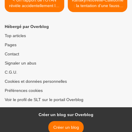
< Un rapport de l'OTAN
Kanaky/Nouvelle-Calédonie
révèle accidentellement les
: la tentation d’une fausse
"lieux secrets" où sont
indépendance (BdA) >
entreposées les armes
nucléaires étatsuniennes en
Hébergé par Overblog
Europe (Southfront)
Top articles
Pages
Contact
Signaler un abus
C.G.U.
Cookies et données personnelles
Préférences cookies
Voir le profil de SLT sur le portail Overblog
Créer un blog sur Overblog
Créer un blog