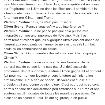
pas. Mais maintenant, aux États-Unis, une enquête est en cours
sur l'ingérence de l'Ukraine dans les élections. Il semble que la
situation était très confuse, et Poroshenko semble avoir été très
fortement pro-Clinton, anti-Trump.
Vladimir Poutine
: Oui, ce n'est pas un secret.
Oliver Stone
: Pensez-vous qu'il y a eu interférence ?
Vladimir Poutine
: Je ne pense pas que cela puisse être
interprété comme une ingérence de l'Ukraine. Mais il est
parfaitement évident que les oligarques ukrainiens ont donné de
l'argent aux opposants de Trump. Je ne sais pas s'ils l'ont fait
seuls ou en connaissance de cause.
Oliver Stone
: Où donnent-ils des informations à la campagne
Clinton ?
Vladimir Poutine
: Je ne sais pas. Je suis honnête. Je ne
parlerai pas de ce que je ne sais pas. J'ai déjà assez de
problèmes. Ils ont supposé que Mme Clinton gagnerait et ont tout
fait pour montrer leur loyauté envers la future administration
étatsunienne. Il n' a rien de spécial. Ils voulaient que le futur
président ait une bonne opinion d'eux. C'est pourquoi ils se sont
permis de faire des déclarations peu flatteuses sur Trump et ont
soutenu les démocrates de toutes les manières possibles. Ce
n'est pas un secret du tout. Ils ont agi presque en public.