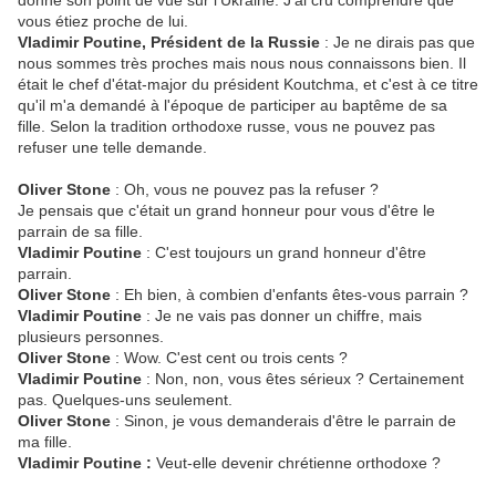
donné son point de vue sur l'Ukraine. J'ai cru comprendre que
vous étiez proche de lui.
Vladimir Poutine, Président de la Russie
: Je ne dirais pas que
nous sommes très proches mais nous nous connaissons bien. Il
était le chef d'état-major du président Koutchma, et c'est à ce titre
qu'il m'a demandé à l'époque de participer au baptême de sa
fille. Selon la tradition orthodoxe russe, vous ne pouvez pas
refuser une telle demande.
Oliver Stone
: Oh, vous ne pouvez pas la refuser ?
Je pensais que c'était un grand honneur pour vous d'être le
parrain de sa fille.
Vladimir Poutine
: C'est toujours un grand honneur d'être
parrain.
Oliver Stone
: Eh bien, à combien d'enfants êtes-vous parrain ?
Vladimir Poutine
: Je ne vais pas donner un chiffre, mais
plusieurs personnes.
Oliver Stone
: Wow. C'est cent ou trois cents ?
Vladimir Poutine
: Non, non, vous êtes sérieux ? Certainement
pas. Quelques-uns seulement.
Oliver Stone
: Sinon, je vous demanderais d'être le parrain de
ma fille.
Vladimir Poutine :
Veut-elle devenir chrétienne orthodoxe ?