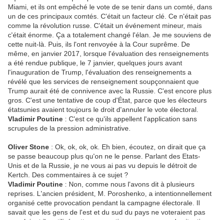
Miami, et ils ont empêché le vote de se tenir dans un comté, dans
un de ces principaux comtés. C'était un facteur clé. Ce n'était pas
comme la révolution russe. C'était un événement mineur, mais
c'était énorme. Ça a totalement changé l'élan. Je me souviens de
cette nuit-là. Puis, ils l'ont renvoyée à la Cour suprême. De
même, en janvier 2017, lorsque l'évaluation des renseignements
a été rendue publique, le 7 janvier, quelques jours avant
l'inauguration de Trump, l'évaluation des renseignements a
révélé que les services de renseignement soupçonnaient que
Trump aurait été de connivence avec la Russie. C'est encore plus
gros. C'est une tentative de coup d'État, parce que les électeurs
étatsunies avaient toujours le droit d'annuler le vote électoral.
Vladimir Poutine
: C'est ce qu'ils appellent l'application sans
scrupules de la pression administrative.
Oliver Stone
: Ok, ok, ok, ok. Eh bien, écoutez, on dirait que ça
se passe beaucoup plus qu'on ne le pense. Parlant des Etats-
Unis et de la Russie, je ne vous ai pas vu depuis le détroit de
Kertch. Des commentaires à ce sujet ?
Vladimir Poutine
: Non, comme nous l'avons dit à plusieurs
reprises. L'ancien président, M. Poroshenko, a intentionnellement
organisé cette provocation pendant la campagne électorale. Il
savait que les gens de l'est et du sud du pays ne voteraient pas