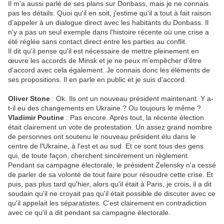
Il m'a aussi parlé de ses plans sur Donbass, mais je ne connais
pas les détails. Quoi qu'il en soit, j'estime qu'il a tout à fait raison
d'appeler à un dialogue direct avec les habitants du Donbass. Il
n'y a pas un seul exemple dans l'histoire récente où une crise a
été réglée sans contact direct entre les parties au conflit.
Il dit qu'il pense qu'il est nécessaire de mettre pleinement en
œuvre les accords de Minsk et je ne peux m'empêcher d'être
d'accord avec cela également. Je connais donc les éléments de
ses propositions. Il en parle en public et je suis d'accord.
Oliver Stone
: Ok. Ils ont un nouveau président maintenant. Y a-
t-il eu des changements en Ukraine ? Ou toujours le même ?
Vladimir Poutine
: Pas encore. Après tout, la récente élection
était clairement un vote de protestation. Un assez grand nombre
de personnes ont soutenu le nouveau président élu dans le
centre de l'Ukraine, à l'est et au sud. Et ce sont tous des gens
qui, de toute façon, cherchent sincèrement un règlement.
Pendant sa campagne électorale, le président Zelensky n'a cessé
de parler de sa volonté de tout faire pour résoudre cette crise. Et
puis, pas plus tard qu'hier, alors qu'il était à Paris, je crois, il a dit
soudain qu'il ne croyait pas qu'il était possible de discuter avec ce
qu'il appelait les séparatistes. C'est clairement en contradiction
avec ce qu'il a dit pendant sa campagne électorale.