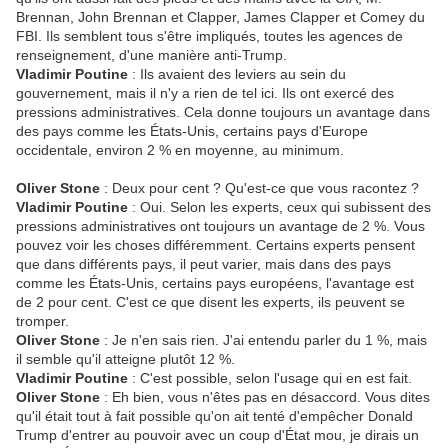
Brennan, John Brennan et Clapper, James Clapper et Comey du
FBI. Ils semblent tous s'être impliqués, toutes les agences de
renseignement, d'une manière anti-Trump.
Vladimir Poutine
: Ils avaient des leviers au sein du
gouvernement, mais il n'y a rien de tel ici. Ils ont exercé des
pressions administratives. Cela donne toujours un avantage dans
des pays comme les États-Unis, certains pays d'Europe
occidentale, environ 2 % en moyenne, au minimum.
Oliver Stone
: Deux pour cent ? Qu'est-ce que vous racontez ?
Vladimir Poutine
: Oui. Selon les experts, ceux qui subissent des
pressions administratives ont toujours un avantage de 2 %. Vous
pouvez voir les choses différemment. Certains experts pensent
que dans différents pays, il peut varier, mais dans des pays
comme les États-Unis, certains pays européens, l'avantage est
de 2 pour cent. C'est ce que disent les experts, ils peuvent se
tromper.
Oliver Stone
: Je n'en sais rien. J'ai entendu parler du 1 %, mais
il semble qu'il atteigne plutôt 12 %.
Vladimir Poutine
: C'est possible, selon l'usage qui en est fait.
Oliver Stone
: Eh bien, vous n'êtes pas en désaccord. Vous dites
qu'il était tout à fait possible qu'on ait tenté d'empêcher Donald
Trump d'entrer au pouvoir avec un coup d'État mou, je dirais un