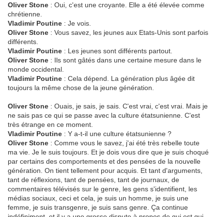
Oliver Stone
: Oui, c'est une croyante. Elle a été élevée comme
chrétienne.
Vladimir Poutine
: Je vois.
Oliver Stone
: Vous savez, les jeunes aux Etats-Unis sont parfois
différents.
Vladimir Poutine
: Les jeunes sont différents partout.
Oliver Stone
: Ils sont gâtés dans une certaine mesure dans le
monde occidental.
Vladimir Poutine
: Cela dépend. La génération plus âgée dit
toujours la même chose de la jeune génération.
Oliver Stone
: Ouais, je sais, je sais. C'est vrai, c'est vrai. Mais je
ne sais pas ce qui se passe avec la culture étatsunienne. C'est
très étrange en ce moment.
Vladimir Poutine
: Y a-t-il une culture étatsunienne ?
Oliver Stone
: Comme vous le savez, j'ai été très rebelle toute
ma vie. Je le suis toujours. Et je dois vous dire que je suis choqué
par certains des comportements et des pensées de la nouvelle
génération. On tient tellement pour acquis. Et tant d'arguments,
tant de réflexions, tant de pensées, tant de journaux, de
commentaires télévisés sur le genre, les gens s'identifient, les
médias sociaux, ceci et cela, je suis un homme, je suis une
femme, je suis transgenre, je suis sans genre. Ça continue
indéfiniment, et il y a une grosse dispute à propos de qui est qui.