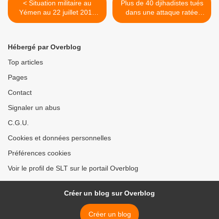
< Situation militaire au
Plus de 40 djihadistes tués
Yémen au 22 juillet 2019
dans une attaque ratée
(Southfront)
contre le nord de Hama
(AMN) >
Hébergé par Overblog
Top articles
Pages
Contact
Signaler un abus
C.G.U.
Cookies et données personnelles
Préférences cookies
Voir le profil de SLT sur le portail Overblog
Créer un blog sur Overblog
Créer un blog