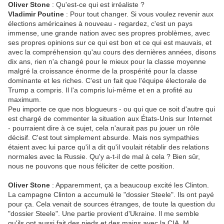
Oliver Stone
: Qu'est-ce qui est irréaliste ?
Vladimir Poutine
: Pour tout changer. Si vous voulez revenir aux
élections américaines à nouveau - regardez, c'est un pays
immense, une grande nation avec ses propres problèmes, avec
ses propres opinions sur ce qui est bon et ce qui est mauvais, et
avec la compréhension qu'au cours des dernières années, disons
dix ans, rien n'a changé pour le mieux pour la classe moyenne
malgré la croissance énorme de la prospérité pour la classe
dominante et les riches. C'est un fait que l'équipe électorale de
Trump a compris. Il l'a compris lui-même et en a profité au
maximum.
Peu importe ce que nos blogueurs - ou qui que ce soit d'autre qui
est chargé de commenter la situation aux États-Unis sur Internet
- pourraient dire à ce sujet, cela n'aurait pas pu jouer un rôle
décisif. C'est tout simplement absurde. Mais nos sympathies
étaient avec lui parce qu'il a dit qu'il voulait rétablir des relations
normales avec la Russie. Qu'y a-t-il de mal à cela ? Bien sûr,
nous ne pouvons que nous féliciter de cette position.
Oliver Stone
: Apparemment, ça a beaucoup excité les Clinton.
La campagne Clinton a accumulé le "dossier Steele". Ils ont payé
pour ça. Cela venait de sources étranges, de toute la question du
"dossier Steele". Une partie provient d'Ukraine. Il me semble
qu'ils ont aussi fait des pieds et des mains avec la CIA, M.