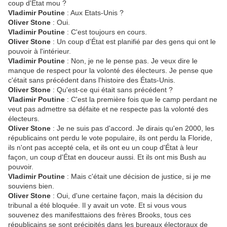
coup d'État mou ?
Vladimir Poutine
: Aux Etats-Unis ?
Oliver Stone
: Oui.
Vladimir Poutine
: C'est toujours en cours.
Oliver Stone
: Un coup d'État est planifié par des gens qui ont le
pouvoir à l'intérieur.
Vladimir Poutine
: Non, je ne le pense pas. Je veux dire le
manque de respect pour la volonté des électeurs. Je pense que
c'était sans précédent dans l'histoire des États-Unis.
Oliver Stone
: Qu'est-ce qui était sans précédent ?
Vladimir Poutine
: C'est la première fois que le camp perdant ne
veut pas admettre sa défaite et ne respecte pas la volonté des
électeurs.
Oliver Stone
: Je ne suis pas d'accord. Je dirais qu'en 2000, les
républicains ont perdu le vote populaire, ils ont perdu la Floride,
ils n'ont pas accepté cela, et ils ont eu un coup d'État à leur
façon, un coup d'État en douceur aussi. Et ils ont mis Bush au
pouvoir.
Vladimir Poutine
: Mais c'était une décision de justice, si je me
souviens bien.
Oliver Stone
: Oui, d'une certaine façon, mais la décision du
tribunal a été bloquée. Il y avait un vote. Et si vous vous
souvenez des manifesttaions des frères Brooks, tous ces
républicains se sont précipités dans les bureaux électoraux de