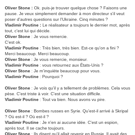
Oliver Stone :
Ok. puis-je trouver quelque chose ? Faisons une
pause. Je veux simplement demander à mon directeur s'il veut
poser d'autres questions sur l'Ukraine. Cinq minutes ?
Vladimir Poutine :
Le réalisateur a toujours le dernier mot, après
tout, c'est lui qui décide.
Oliver Stone
: Je vous remercie.
C'est ok.
Vladimir Poutine
: Très bien, très bien. Est-ce qu'on a fini ?
Merci beaucoup. Merci beaucoup.
Oliver Stone
: Je vous remercie, monsieur.
Vladimir Poutine
: vous retournez aux États-Unis ?
Oliver Stone
: Je m'inquiète beaucoup pour vous.
Vladimir Poutine
: Pourquoi ?
Oliver Stone
: Je vois qu'il y a tellement de problèmes. Cela vous
pèse. C'est triste à voir. C'est une situation difficile.
Vladimir Poutine
: Tout va bien. Nous avons vu pire.
Oliver Stone
: Bombes russes en Syrie. Qu'est-il arrivé à Skripal
? Où est-il ? Où est-il ?
Vladimir Poutine
: Je n'en ai aucune idée. C'est un espion,
après tout. Il se cache toujours.
Oliver Stone
: Ils disent qu'il allait revenir en Russie. Il avait des