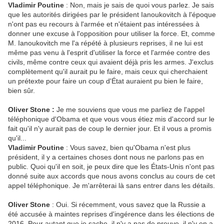
Vladimir Poutine
: Non, mais je sais de quoi vous parlez. Je sais
que les autorités dirigées par le président Ianoukovitch à l'époque
n'ont pas eu recours à l'armée et n'étaient pas intéressées à
donner une excuse à l'opposition pour utiliser la force. Et, comme
M. Ianoukovitch me l'a répété à plusieurs reprises, il ne lui est
même pas venu à l'esprit d'utiliser la force et l'armée contre des
civils, même contre ceux qui avaient déjà pris les armes. J'exclus
complètement qu'il aurait pu le faire, mais ceux qui cherchaient
un prétexte pour faire un coup d'État auraient pu bien le faire,
bien sûr.
Oliver Stone :
Je me souviens que vous me parliez de l'appel
téléphonique d'Obama et que vous vous étiez mis d'accord sur le
fait qu'il n'y aurait pas de coup le dernier jour. Et il vous a promis
qu'il...
Vladimir Poutine
: Vous savez, bien qu'Obama n'est plus
président, il y a certaines choses dont nous ne parlons pas en
public. Quoi qu'il en soit, je peux dire que les États-Unis n'ont pas
donné suite aux accords que nous avons conclus au cours de cet
appel téléphonique. Je m'arrêterai là sans entrer dans les détails.
Oliver Stone
: Oui. Si récemment, vous savez que la Russie a
été accusée à maintes reprises d'ingérence dans les élections de
2016. Pour autant que je sache, il n'y a pas de preuve, il n'y en a