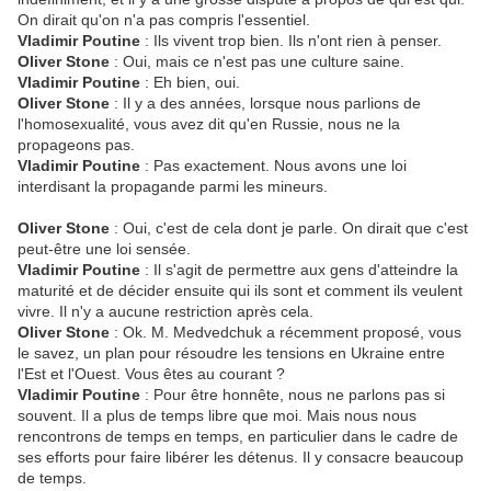
On dirait qu'on n'a pas compris l'essentiel.
Vladimir Poutine
: Ils vivent trop bien. Ils n'ont rien à penser.
Oliver Stone
: Oui, mais ce n'est pas une culture saine.
Vladimir Poutine
: Eh bien, oui.
Oliver Stone
: Il y a des années, lorsque nous parlions de
l'homosexualité, vous avez dit qu'en Russie, nous ne la
propageons pas.
Vladimir Poutine
: Pas exactement. Nous avons une loi
interdisant la propagande parmi les mineurs.
Oliver Stone
: Oui, c'est de cela dont je parle. On dirait que c'est
peut-être une loi sensée.
Vladimir Poutine
: Il s'agit de permettre aux gens d'atteindre la
maturité et de décider ensuite qui ils sont et comment ils veulent
vivre. Il n'y a aucune restriction après cela.
Oliver Stone
: Ok. M. Medvedchuk a récemment proposé, vous
le savez, un plan pour résoudre les tensions en Ukraine entre
l'Est et l'Ouest. Vous êtes au courant ?
Vladimir Poutine
: Pour être honnête, nous ne parlons pas si
souvent. Il a plus de temps libre que moi. Mais nous nous
rencontrons de temps en temps, en particulier dans le cadre de
ses efforts pour faire libérer les détenus. Il y consacre beaucoup
de temps.