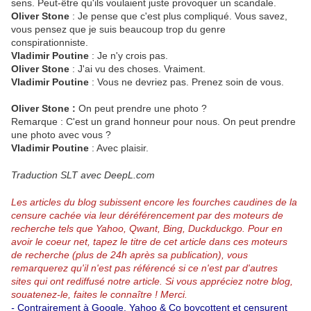
sens. Peut-être qu'ils voulaient juste provoquer un scandale.
Oliver Stone
: Je pense que c'est plus compliqué. Vous savez,
vous pensez que je suis beaucoup trop du genre
conspirationniste.
Vladimir Poutine
: Je n'y crois pas.
Oliver Stone
: J'ai vu des choses. Vraiment.
Vladimir Poutine
: Vous ne devriez pas. Prenez soin de vous.
Oliver Stone :
On peut prendre une photo ?
Remarque : C'est un grand honneur pour nous. On peut prendre
une photo avec vous ?
Vladimir Poutine
: Avec plaisir.
Traduction SLT avec DeepL.com
Les articles du blog subissent encore les fourches caudines de la
censure cachée via leur déréférencement par des moteurs de
recherche tels que Yahoo, Qwant, Bing, Duckduckgo.
Pour en
avoir le coeur net, tapez le titre de cet article dans ces moteurs
de recherche (plus de 24h après sa publication), vous
remarquerez qu'il n'est pas référencé si ce n'est par d'autres
sites qui ont rediffusé notre article.
Si vous appréciez notre blog,
souatenez-le, faites le connaître ! Merci.
-
Contrairement à Google, Yahoo & Co boycottent et censurent