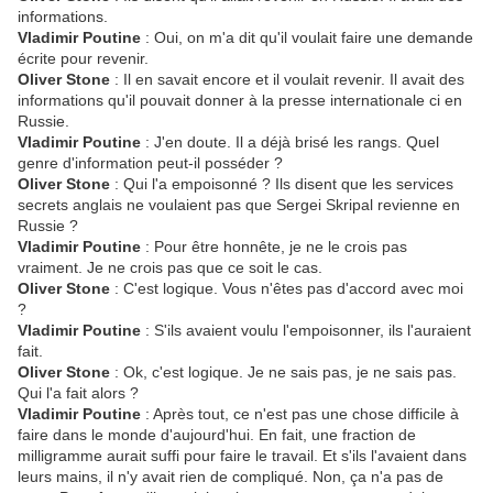
informations.
Vladimir Poutine
: Oui, on m'a dit qu'il voulait faire une demande
écrite pour revenir.
Oliver Stone
: Il en savait encore et il voulait revenir. Il avait des
informations qu'il pouvait donner à la presse internationale ci en
Russie.
Vladimir Poutine
: J'en doute. Il a déjà brisé les rangs. Quel
genre d'information peut-il posséder ?
Oliver Stone
: Qui l'a empoisonné ? Ils disent que les services
secrets anglais ne voulaient pas que Sergei Skripal revienne en
Russie ?
Vladimir Poutine
: Pour être honnête, je ne le crois pas
vraiment. Je ne crois pas que ce soit le cas.
Oliver Stone
: C'est logique. Vous n'êtes pas d'accord avec moi
?
Vladimir Poutine
: S'ils avaient voulu l'empoisonner, ils l'auraient
fait.
Oliver Stone
: Ok, c'est logique. Je ne sais pas, je ne sais pas.
Qui l'a fait alors ?
Vladimir Poutine
: Après tout, ce n'est pas une chose difficile à
faire dans le monde d'aujourd'hui. En fait, une fraction de
milligramme aurait suffi pour faire le travail. Et s'ils l'avaient dans
leurs mains, il n'y avait rien de compliqué. Non, ça n'a pas de