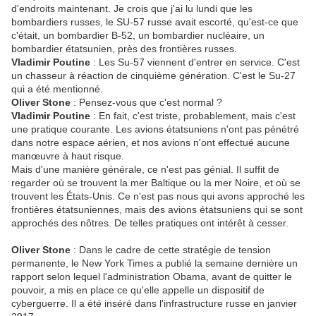
d'endroits maintenant. Je crois que j'ai lu lundi que les
bombardiers russes, le SU-57 russe avait escorté, qu'est-ce que
c'était, un bombardier B-52, un bombardier nucléaire, un
bombardier étatsunien, près des frontières russes.
Vladimir Poutine
: Les Su-57 viennent d'entrer en service. C'est
un chasseur à réaction de cinquième génération. C'est le Su-27
qui a été mentionné.
Oliver Stone
: Pensez-vous que c'est normal ?
Vladimir Poutine
: En fait, c'est triste, probablement, mais c'est
une pratique courante. Les avions étatsuniens n'ont pas pénétré
dans notre espace aérien, et nos avions n'ont effectué aucune
manœuvre à haut risque.
Mais d'une manière générale, ce n'est pas génial. Il suffit de
regarder où se trouvent la mer Baltique ou la mer Noire, et où se
trouvent les États-Unis. Ce n'est pas nous qui avons approché les
frontières étatsuniennes, mais des avions étatsuniens qui se sont
approchés des nôtres. De telles pratiques ont intérêt à cesser.
Oliver Stone
: Dans le cadre de cette stratégie de tension
permanente, le New York Times a publié la semaine dernière un
rapport selon lequel l'administration Obama, avant de quitter le
pouvoir, a mis en place ce qu'elle appelle un dispositif de
cyberguerre. Il a été inséré dans l'infrastructure russe en janvier