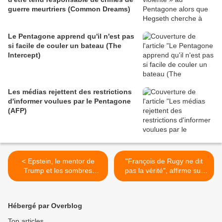
guerre meurtriers (Common Dreams)
Le Pentagone apprend qu'il n'est pas
si facile de couler un bateau (The
Intercept)
Les médias rejettent des restrictions
d'informer voulues par le Pentagone
(AFP)
< Epstein, le mentor de
"François de Rugy ne dit
Trump et les sombres
pas la vérité", affirme sur
secrets de l'ère Reagan
LCI Yann Philippin,
(MintPress News)
journaliste à Mediapart
(Vidéo) >
Hébergé par Overblog
Top articles