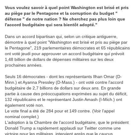
Vous voulez savoir à quel point Washington est brisé et pris
au piège par le Pentagone et la corruption du budget "
défense " de notre nation ? Ne cherchez pas plus loin que
l'accord budgétaire qui sera bientôt adopté."
Dans un accord bipartisan qui, selon un critique antiguerre,
démontre à quel point "Washington est brisé et pris au piège par
le Pentagone", 219 parlementaires démocrates et 65 républicains
ont voté jeudi pour approuver un accord budgétaire qui prévoit
1,48 billion de dollars de dépenses militaires sur les deux
prochaines années.
Seuls 16 démocrates - dont les représentants Ilhan Omar (D-
Minn.) et Ayanna Pressley (D-Mass.) - ont voté contre l'accord
budgétaire de 2,7 billions de dollars sur deux ans. En grande
partie à cause des préoccupations exprimées au sujet du déficit,
132 républicains et le représentant Justin Amash (I-Mich.) ont
également voté non.
Le vote final a été de 284 pour et 149 contre. (Voir l'appel
nominal complet.)
L'adoption à la Chambre de l'accord budgétaire, que le président
Donald Trump a rapidement applaudi sur Twitter comme une
victoire pour les militaires, intervient après que le caucus