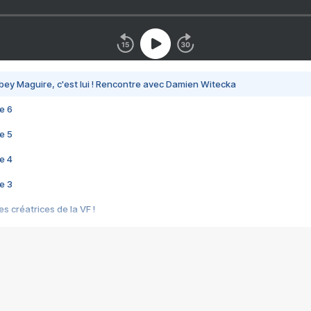
bey Maguire, c'est lui ! Rencontre avec Damien Witecka
e 6
e 5
e 4
e 3
s créatrices de la VF !
e 2
e 1
e Mektoub My Love arrive enfin ! Rencontre avec Shaïn Boumedine et Sal
i : après Toni en famille