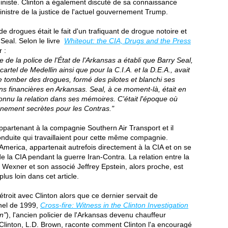
iniste. Clinton a également discuté de sa connaissance
ministre de la justice de l'actuel gouvernement Trump.
e drogues était le fait d'un trafiquant de drogue notoire et
Seal. Selon le livre
Whiteout: the CIA, Drugs and the Press
 :
e la police de l'État de l'Arkansas a établi que Barry Seal,
cartel de Medellin ainsi que pour la C.I.A. et la D.E.A., avait
re tomber des drogues, formé des pilotes et blanchi ses
tions financières en Arkansas. Seal, à ce moment-là, était en
econnu la relation dans ses mémoires. C'était l'époque où
onnement secrètes pour les Contras."
appartenant à la compagnie Southern Air Transport et il
duite qui travaillaient pour cette même compagnie.
America, appartenait autrefois directement à la CIA et on se
 de la CIA pendant la guerre Iran-Contra. La relation entre la
 Wexner et son associé Jeffrey Epstein, alors proche, est
us loin dans cet article.
étroit avec Clinton alors que ce dernier servait de
nel de 1999,
Cross-fire: Witness in the Clinton Investigation
n"
), l'ancien policier de l'Arkansas devenu chauffeur
l Clinton, L.D. Brown, raconte comment Clinton l'a encouragé