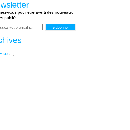
wsletter
ez-vous pour être averti des nouveaux
les publiés.
chives
nvier
(1)