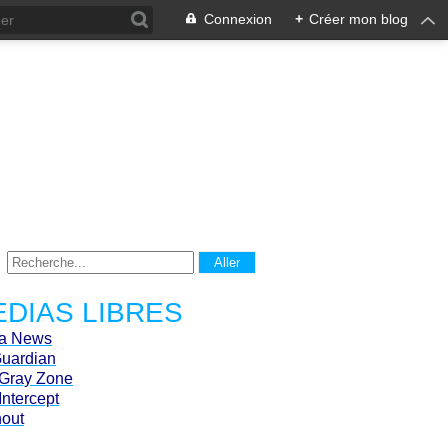
Connexion
+
Créer mon blog
DIAS LIBRES
ca News
Guardian
Gray Zone
Intercept
hout