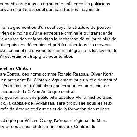
gnements israéliens a corrompu et influencé les politiciens
ecours au chantage sexuel que par d'autres moyens de
 renseignement ou d'un seul pays, la structure de pouvoir
t rien de moins qu'une entreprise criminelle qui transcende
r et à abuser des enfants dans la recherche de toujours plus de
ant depuis des décennies et prêt à utiliser tous les moyens
cket criminel est devenu tellement intégré dans les leviers du
'il est vraiment trop gros pour tomber.
a et les Clinton
Iran-Contra, des noms comme Ronald Reagan, Oliver North
ancien président Bill Clinton a également joué un rôle démesuré
, l'Arkansas, où il était alors gouverneur, comme point de
uniennes de la CIA en Amérique centrale.
que gouverneur, une petite ville appelée Mena, nichée dans
ck, la capitale de l'Arkansas, sera propulsée sous les feux
afic de drogue et d'armes et de la formation des milices
rs dirigée par William Casey, l'aéroport régional de Mena
 livrer des armes et des munitions aux Contras du