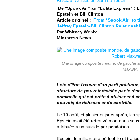
Réseau
Articles de Sam La Touch
De "Spook Air" au "Lolita Express" : La
Epstein et Bill Clinton
Article originel :
From “Spook Air” to t
Jeffrey Epstein-Bill Clinton Relationsh
Par Whitney Webb*
Mintpress News
Une image composite montre, de gauche à dr
Maxwell.
Loin d'être l'œuvre d'un parti politiq
structure de pouvoir révélée par le rés
criminelle qui est prête à utiliser et 
pouvoir, de richesse et de contrôle.
Le 10 août, et plusieurs jours après, les 
Epstein avait été retrouvé mort dans sa ce
attribuée à un suicide par pendaison.
Epstein, le milliardaire pédophile et trafi