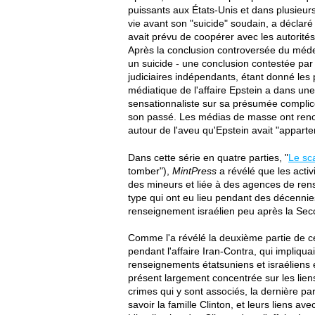
puissants aux États-Unis et dans plusieurs 
vie avant son "suicide" soudain, a déclaré
avait prévu de coopérer avec les autorités
Après la conclusion controversée du médec
un suicide - une conclusion contestée par 
judiciaires indépendants, étant donné les
médiatique de l'affaire Epstein a dans un
sensationnaliste sur sa présumée complic
son passé. Les médias de masse ont renon
autour de l'aveu qu'Epstein avait "appar
Dans cette série en quatre parties, "
Le sca
tomber"),
MintPress
a révélé que les acti
des mineurs et liée à des agences de ren
type qui ont eu lieu pendant des décennies,
renseignement israélien peu après la Se
Comme l'a révélé la deuxième partie de ce
pendant l'affaire Iran-Contra, qui impliqu
renseignements étatsuniens et israéliens e
présent largement concentrée sur les lien
crimes qui y sont associés, la dernière par
savoir la famille Clinton, et leurs liens a