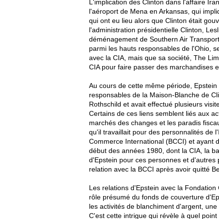
L'implication des Clinton dans l'affaire Ir
l'aéroport de Mena en Arkansas, qui impliq
qui ont eu lieu alors que Clinton était g
l'administration présidentielle Clinton, Le
déménagement de Southern Air Transport à
parmi les hauts responsables de l'Ohio, 
avec la CIA, mais que sa société, The Limi
CIA pour faire passer des marchandises e
Au cours de cette même période, Epstein a
responsables de la Maison-Blanche de Cl
Rothschild et avait effectué plusieurs visit
Certains de ces liens semblent liés aux act
marchés des changes et les paradis fiscau
qu'il travaillait pour des personnalités de 
Commerce International (BCCI) et ayant de
début des années 1980, dont la CIA, la ba
d'Epstein pour ces personnes et d'autres
relation avec la BCCI après avoir quitté Be
Les relations d'Epstein avec la Fondation
rôle présumé du fonds de couverture d'Eps
les activités de blanchiment d'argent, une 
C'est cette intrigue qui révèle à quel point