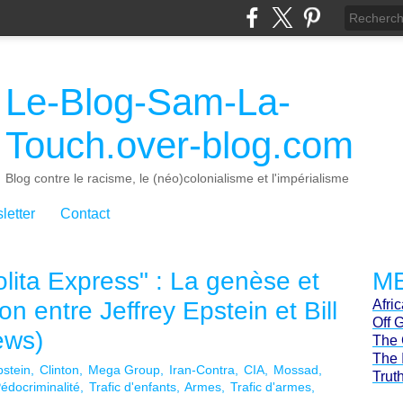
Le-Blog-Sam-La-
Touch.over-blog.com
Blog contre le racisme, le (néo)colonialisme et l'impérialisme
letter
Contact
olita Express" : La genèse et
ME
ion entre Jeffrey Epstein et Bill
Afri
Off 
ews)
The 
The 
pstein
Clinton
Mega Group
Iran-Contra
CIA
Mossad
Trut
édocriminalité
Trafic d'enfants
Armes
Trafic d'armes