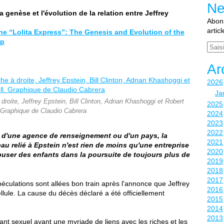
Ne
 genèse et l'évolution de la relation entre Jeffrey
Abonn
artic
he “Lolita Express”: The Genesis and Evolution of the
ip
Email
Ar
2026
Ja
oite, Jeffrey Epstein, Bill Clinton, Adnan Khashoggi et Robert
2025
 Graphique de Claudio Cabrera
2024
2023
2022
ue, d'une agence de renseignement ou d'un pays, la
2021
eau relié à Epstein n'est rien de moins qu'une entreprise
2020
à abuser des enfants dans la poursuite de toujours plus de
2019
2018
2017
spéculations sont allées bon train après l'annonce que Jeffrey
2016
llule. La cause du décès déclaré a été officiellement
2015
2014
2013
quant sexuel ayant une myriade de liens avec les riches et les