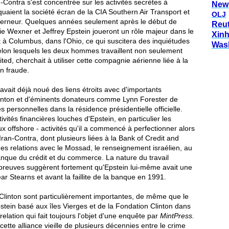
an-Contra s'est concentrée sur les activités secrètes à
New
uaient la société écran de la CIA Southern Air Transport et
OLJ
ouverneur. Quelques années seulement après le début de
Reu
slie Wexner et Jeffrey Epstein joueront un rôle majeur dans le
Xin
 Columbus, dans l'Ohio, ce qui suscitera des inquiétudes
Was
selon lesquels les deux hommes travaillent non seulement
ted, cherchait à utiliser cette compagnie aérienne liée à la
n fraude.
vait déjà noué des liens étroits avec d'importants
inton et d'éminents donateurs comme Lynn Forester de
es personnelles dans la résidence présidentielle officielle.
ivités financières louches d'Epstein, en particulier les
x offshore - activités qu'il a commencé à perfectionner alors
l'Iran-Contra, dont plusieurs liées à la Bank of Credit and
s relations avec le Mossad, le renseignement israélien, au
nque du crédit et du commerce. La nature du travail
 preuves suggèrent fortement qu'Epstein lui-même avait une
ar Stearns et avant la faillite de la banque en 1991.
 Clinton sont particulièrement importantes, de même que le
tein basé aux îles Vierges et de la Fondation Clinton dans
relation qui fait toujours l'objet d'une enquête par
MintPress.
 cette alliance vieille de plusieurs décennies entre le crime