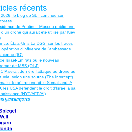
ticles récents
AS GENERALISTES
Spiegel
Welt
igaro
Monde