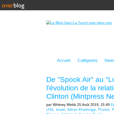
Accueil
Catégories
News
De "Spook Air" au "L
l'évolution de la relat
Clinton (Mintpress N
par Whitney Webb
25 Août 2019, 15:49
E
USA
Israël
Adnan Khashoggi
Promis
P