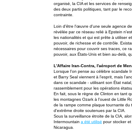
organisé, la CIA et les services de rensei
des deux partis politiques, tant par le r
contrainte.
Loin d'être l'œuvre d'une seule agence de
révélée par ce réseau relié à Epstein n'es
les nationalités et qui est prête à utilise
pouvoir, de richesse et de contrôle. Exist
nécessaires pour couvrir ses traces, ce ra
pouvoir, aux États-Unis et bien au-delà, qu
L'Affaire Iran-Contra, l'aéroport de Men
Lorsque l'on pense au célèbre scandale 
et Barry Seal viennent à l'esprit, mais l'
dans ce scandale - utilisant son État natal
rassemblement pour les opérations états
En fait, sous le règne de Clinton en tant 
les montagnes Ozark à l'ouest de Little Ro
de la rampe comme plaque tournante du tr
d'extrême droite soutenues par la CIA.
Sous la surveillance étroite de la CIA, alo
Intermountain
a été utilisé
pour stocker et
Nicaragua.