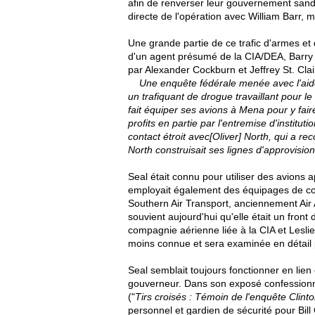
afin de renverser leur gouvernement sand
directe de l'opération avec William Barr, 
Une grande partie de ce trafic d'armes et d
d'un agent présumé de la CIA/DEA, Barry 
par Alexander Cockburn et Jeffrey St. Clair
Une enquête fédérale menée avec l'aide d
un trafiquant de drogue travaillant pour le 
fait équiper ses avions à Mena pour y fai
profits en partie par l'entremise d'institu
contact étroit avec[Oliver] North, qui a r
North construisait ses lignes d'approvisi
Seal était connu pour utiliser des avions 
employait également des équipages de con
Southern Air Transport, anciennement Air 
souvient aujourd'hui qu'elle était un front
compagnie aérienne liée à la CIA et Leslie
moins connue et sera examinée en détail pl
Seal semblait toujours fonctionner en lien 
gouverneur. Dans son exposé confession
("
Tirs croisés : Témoin de l'enquête Clinto
personnel et gardien de sécurité pour Bil