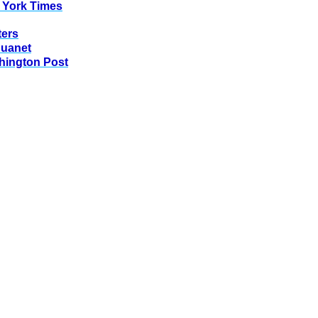
 York Times
ters
huanet
hington Post