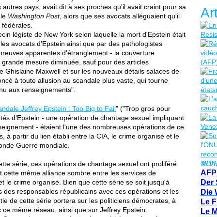
autres pays, avait dit à ses proches qu'il avait craint pour sa
Ar
 le
Washington Post
, alors que ses avocats alléguaient qu'il
 fédérales.
in légiste de New York selon laquelle la mort d'Epstein était
les avocats d'Epstein ainsi que par des pathologistes
 preuves apparentes d'étranglement - la couverture
e grande mesure diminuée, sauf pour des articles
e Ghislaine Maxwell et sur les nouveaux détails salaces de
cé à toute allusion au scandale plus vaste, qui tourne
tenu aux renseignements".
ndale Jeffrey Epstein : Too Big to Fail
" ("Trop gros pour
vités d'Epstein - une opération de chantage sexuel impliquant
seignement - étaient l'une des nombreuses opérations de ce
 à partir du lien établi entre la CIA, le crime organisé et le
conde Guerre mondiale.
MEDI
tte série, ces opérations de chantage sexuel ont proliféré
AFP
ait cette même alliance sombre entre les services de
t le crime organisé. Bien que cette série se soit jusqu'à
Der 
s des responsables républicains avec ces opérations et les
Die 
tie de cette série portera sur les politiciens démocrates, à
Le F
vec ce même réseau, ainsi que sur Jeffrey Epstein.
Le 