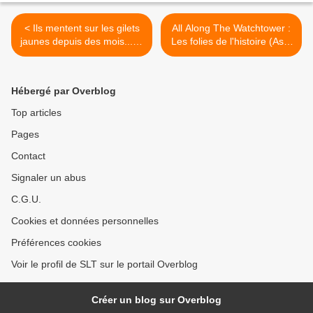
< Ils mentent sur les gilets
All Along The Watchtower :
jaunes depuis des mois... et
Les folies de l'histoire (Asia
il faudrait croire leur
Times) >
propagande anti-chinoise ?
(LGS)
Hébergé par Overblog
Top articles
Pages
Contact
Signaler un abus
C.G.U.
Cookies et données personnelles
Préférences cookies
Voir le profil de SLT sur le portail Overblog
Créer un blog sur Overblog