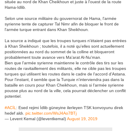
située au nord de Khan Cheikhoun et juste à l'ouest de la route
Hama-Idlib.
Selon une source militaire du gouvernorat de Hama, l'armée
syrienne tente de capturer Tal Nimr afin de bloquer le front de
l'armée turque entrant dans Khan Sheikhoun.
La source a indiqué que les troupes turques n'étaient pas entrées
à Khan Sheikhoun ; toutefois, il a noté qu'elles sont actuellement
positionnées au nord du sommet de la colline et bloqueront
probablement toute avance vers Ma'arat Al-Nu'man.
Bien que l'armée syrienne maintienne le contrôle des tirs sur les
routes de ravitaillement des militants, elle ne cible pas les troupes
turques qui utilisent les routes dans le cadre de l'accord d'Astana.
Pour l'instant, il semble que la Turquie n'interviendra pas dans la
bataille en cours pour Khan Cheikhoun, mais si l'armée syrienne
pousse plus au nord de la ville, cela pourrait déclencher un conflit
potentiel.
#ACİL
: Esed rejimi İdlib güneyine ilerleyen TSK konvoyunu direk
hedef aldı.
pic.twitter.com/WsJ4Ao7BTj
— Levent Kemal (@leventkemaI)
August 19, 2019