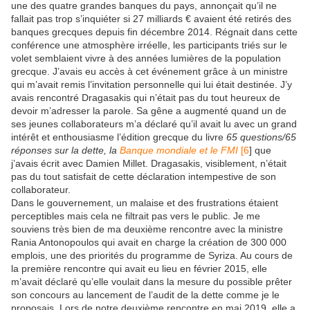
une des quatre grandes banques du pays, annonçait qu’il ne
fallait pas trop s’inquiéter si 27 milliards € avaient été retirés des
banques grecques depuis fin décembre 2014. Régnait dans cette
conférence une atmosphère irréelle, les participants triés sur le
volet semblaient vivre à des années lumières de la population
grecque. J’avais eu accès à cet événement grâce à un ministre
qui m’avait remis l’invitation personnelle qui lui était destinée. J’y
avais rencontré Dragasakis qui n’était pas du tout heureux de
devoir m’adresser la parole. Sa gêne a augmenté quand un de
ses jeunes collaborateurs m’a déclaré qu’il avait lu avec un grand
intérêt et enthousiasme l’édition grecque du livre
65 questions/65
réponses sur la dette, la
Banque mondiale
et le FMI
[
6
]
que
j’avais écrit avec Damien Millet. Dragasakis, visiblement, n’était
pas du tout satisfait de cette déclaration intempestive de son
collaborateur.
Dans le gouvernement, un malaise et des frustrations étaient
perceptibles mais cela ne filtrait pas vers le public. Je me
souviens très bien de ma deuxième rencontre avec la ministre
Rania Antonopoulos qui avait en charge la création de 300 000
emplois, une des priorités du programme de Syriza. Au cours de
la première rencontre qui avait eu lieu en février 2015, elle
m’avait déclaré qu’elle voulait dans la mesure du possible prêter
son concours au lancement de l’audit de la dette comme je le
proposais. Lors de notre deuxième rencontre en mai 2019, elle a