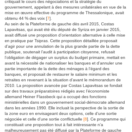
critiquait le cours des négociations et la stratégie du
gouvernement, appelant à des mesures unilatérales en vue de la
mise en œuvre effective du programme de Thessalonique, avait
obtenu 44 % des voix
[
7
]
.
Au sein de la Plateforme de gauche dès avril 2015, Costas
Lapavitsas, qui avait été élu député de Syriza en janvier 2015,
avait diffusé une proposition d’orientation alternative à celle mise
en pratique par Tsipras. Cette proposition détaillée proposait
d’agir pour une annulation de la plus grande partie de la dette
publique, soutenait l’audit à participation citoyenne, refusait
l’
obligation
de dégager un surplus du budget primaire, mettait en
avant la nécessité de nationaliser les banques et d’annuler une
partie importante de la dette des ménages à l’égard des
banques, et proposait de restaurer le salaire minimum et les
retraites en revenant à la situation d’avant le mémorandum de
2010. La proposition avancée par Costas Lapavitsas se fondait
sur des travaux préparatoires rédigés avec l’économiste
allemand Heiner Flassbeck qui a occupé des fonctions
ministérielles dans un gouvernement social-démocrate allemand
dans les années 1990. Elle incluait la perspective de la sortie de
la zone euro en envisageant deux options, celle d’une sortie
négociée et celle d’une sortie conflictuelle
[
8
]. Ce programme qui
constituait une proposition tout à fait intéressante n’a
malheureusement pas été diffusé par la Plateforme de gauche