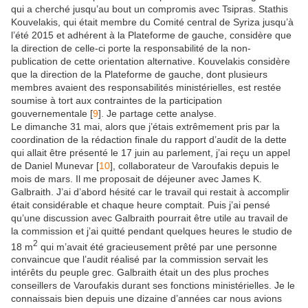
qui a cherché jusqu’au bout un compromis avec Tsipras. Stathis
Kouvelakis, qui était membre du Comité central de Syriza jusqu’à
l’été 2015 et adhérent à la Plateforme de gauche, considère que
la direction de celle-ci porte la responsabilité de la non-
publication de cette orientation alternative. Kouvelakis considère
que la direction de la Plateforme de gauche, dont plusieurs
membres avaient des responsabilités ministérielles, est restée
soumise à tort aux contraintes de la participation
gouvernementale
[
9
]
. Je partage cette analyse.
Le dimanche 31 mai, alors que j’étais extrêmement pris par la
coordination de la rédaction finale du rapport d’audit de la dette
qui allait être présenté le 17 juin au parlement, j’ai reçu un appel
de Daniel Munevar
[
10
]
, collaborateur de Varoufakis depuis le
mois de mars. Il me proposait de déjeuner avec James K.
Galbraith. J’ai d’abord hésité car le travail qui restait à accomplir
était considérable et chaque heure comptait. Puis j’ai pensé
qu’une discussion avec Galbraith pourrait être utile au travail de
la commission et j’ai quitté pendant quelques heures le studio de
2
18 m
qui m’avait été gracieusement prêté par une personne
convaincue que l’audit réalisé par la commission servait les
intérêts du peuple grec. Galbraith était un des plus proches
conseillers de Varoufakis durant ses fonctions ministérielles. Je le
connaissais bien depuis une dizaine d’années car nous avions