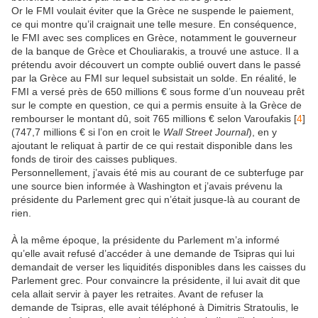
Or le FMI voulait éviter que la Grèce ne suspende le paiement,
ce qui montre qu’il craignait une telle mesure. En conséquence,
le FMI avec ses complices en Grèce, notamment le gouverneur
de la banque de Grèce et Chouliarakis, a trouvé une astuce. Il a
prétendu avoir découvert un compte oublié ouvert dans le passé
par la Grèce au FMI sur lequel subsistait un solde. En réalité, le
FMI a versé près de 650 millions € sous forme d’un nouveau prêt
sur le compte en question, ce qui a permis ensuite à la Grèce de
rembourser le montant dû, soit 765 millions € selon Varoufakis
[
4
]
(747,7 millions € si l’on en croit le
Wall Street Journal
), en y
ajoutant le reliquat à partir de ce qui restait disponible dans les
fonds de tiroir des caisses publiques.
Personnellement, j’avais été mis au courant de ce subterfuge par
une source bien informée à Washington et j’avais prévenu la
présidente du Parlement grec qui n’était jusque-là au courant de
rien.
À la même époque, la présidente du Parlement m’a informé
qu’elle avait refusé d’accéder à une demande de Tsipras qui lui
demandait de verser les liquidités disponibles dans les caisses du
Parlement grec. Pour convaincre la présidente, il lui avait dit que
cela allait servir à payer les retraites. Avant de refuser la
demande de Tsipras, elle avait téléphoné à Dimitris Stratoulis, le