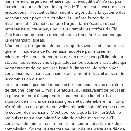
ministre en charge des retraites, qui lui avait dit qu’il n’avait pas
introduit une telle demande auprès de Tsipras car il avait pris ses
précautions : il restait suffisamment d’argent dans le système des
pensions pour payer les retraites. Lui-même faisait de la
résistance afin d’empêcher que l’argent tant nécessaire aux
retraités ne quitte le pays pour aller remplir les coffres du FMI.
Zoe Konstantopoulou a donc refusé de transférer la somme que
lui demandait Tsipras.
Néanmoins, elle gardait de bons rapports avec lui et chaque fois
que je m’inquiétais de l’orientation adoptée par le premier
ministre, elle tentait de me rassurer en me disant qu’il finirait par
stopper les concessions et par adopter les décisions radicales qui
permettraient de trouver une issue à l’impasse. Je n’étais pas
convaincu mais nous continuions activement le travail au sein de
la commission d’audit.
Je cherchais également à manifester mon soutien aux ministres
de gauche, comme Dimitris Stratoulis, qui essayaient de pousser
le gouvernement à suspendre le paiement de la dette. La
situation de millions de retraités grecs était intenable et la Troïka
n’arrêtait pas d’exiger de nouvelles réductions de dépenses dans
le secteur des pensions. C’est pour cela que le 15 mai 2015, je
me suis rendu à son ministère afin de dialoguer sur ce qu’il
convenait de faire et pour le mettre au courant des travaux de la
commission. Stratoulis était très heureux de ma visite et a décidé