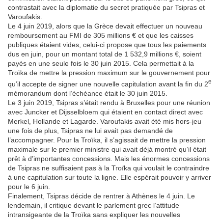
contrastait avec la diplomatie du secret pratiquée par Tsipras et
Varoufakis.
Le 4 juin 2019, alors que la Grèce devait effectuer un nouveau
remboursement au FMI de 305 millions € et que les caisses
publiques étaient vides, celui-ci propose que tous les paiements
dus en juin, pour un montant total de 1 532,9 millions €, soient
payés en une seule fois le 30 juin 2015. Cela permettait à la
Troïka de mettre la pression maximum sur le gouvernement pour
e
qu’il accepte de signer une nouvelle capitulation avant la fin du 2
mémorandum dont l’échéance était le 30 juin 2015.
Le 3 juin 2019, Tsipras s’était rendu à Bruxelles pour une réunion
avec Juncker et Dijsselbloem qui étaient en contact direct avec
Merkel, Hollande et Lagarde. Varoufakis avait été mis hors-jeu
une fois de plus, Tsipras ne lui avait pas demandé de
l’accompagner. Pour la Troïka, il s’agissait de mettre la pression
maximale sur le premier ministre qui avait déjà montré qu’il était
prêt à d’importantes concessions. Mais les énormes concessions
de Tsipras ne suffisaient pas à la Troïka qui voulait le contraindre
à une capitulation sur toute la ligne. Elle espérait pouvoir y arriver
pour le 6 juin.
Finalement, Tsipras décide de rentrer à Athènes le 4 juin. Le
lendemain, il critique devant le parlement grec l’attitude
intransigeante de la Troïka sans expliquer les nouvelles