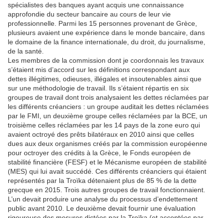
spécialistes des banques ayant acquis une connaissance
approfondie du secteur bancaire au cours de leur vie
professionnelle. Parmi les 15 personnes provenant de Grèce,
plusieurs avaient une expérience dans le monde bancaire, dans
le domaine de la finance internationale, du droit, du journalisme,
de la santé.
Les membres de la commission dont je coordonnais les travaux
s’étaient mis d’accord sur les définitions correspondant aux
dettes illégitimes, odieuses, illégales et insoutenables ainsi que
sur une méthodologie de travail. Ils s’étaient répartis en six
groupes de travail dont trois analysaient les dettes réclamées par
les différents créanciers : un groupe auditait les dettes réclamées
par le
FMI
, un deuxième groupe celles réclamées par la
BCE
, un
troisième celles réclamées par les 14 pays de la zone euro qui
avaient octroyé des prêts bilatéraux en 2010 ainsi que celles
dues aux deux organismes créés par la commission européenne
pour octroyer des crédits à la Grèce, le Fonds européen de
stabilité financière (FESF) et le Mécanisme européen de stabilité
(MES) qui lui avait succédé. Ces différents créanciers qui étaient
représentés par la Troïka détenaient plus de 85 % de la dette
grecque en 2015. Trois autres groupes de travail fonctionnaient.
L’un devait produire une analyse du processus d’endettement
public avant 2010. Le deuxième devait fournir une évaluation
rigoureuse des mesures dictées par la Troïka (et acceptées par