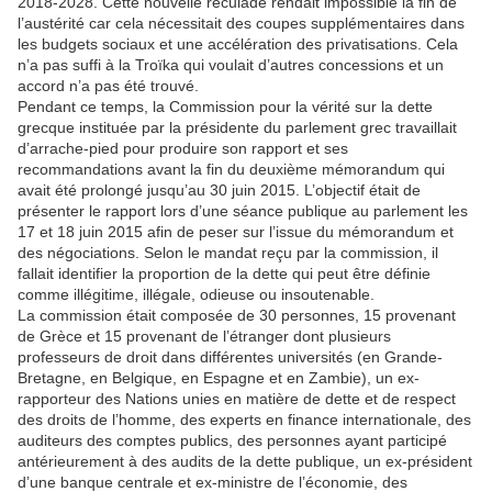
2018-2028. Cette nouvelle reculade rendait impossible la fin de
l’austérité car cela nécessitait des coupes supplémentaires dans
les budgets sociaux et une accélération des privatisations. Cela
n’a pas suffi à la Troïka qui voulait d’autres concessions et un
accord n’a pas été trouvé.
Pendant ce temps, la Commission pour la vérité sur la
dette
grecque instituée par la présidente du parlement grec travaillait
d’arrache-pied pour produire son rapport et ses
recommandations avant la fin du deuxième mémorandum qui
avait été prolongé jusqu’au 30 juin 2015. L’objectif était de
présenter le rapport lors d’une séance publique au parlement les
17 et 18 juin 2015 afin de peser sur l’issue du mémorandum et
des négociations. Selon le mandat reçu par la commission, il
fallait identifier la proportion de la dette qui peut être définie
comme illégitime, illégale, odieuse ou insoutenable.
La commission était composée de 30 personnes, 15 provenant
de Grèce et 15 provenant de l’étranger dont plusieurs
professeurs de droit dans différentes universités (en Grande-
Bretagne, en Belgique, en Espagne et en Zambie), un ex-
rapporteur des Nations unies en matière de dette et de respect
des droits de l’homme, des experts en finance internationale, des
auditeurs des comptes publics, des personnes ayant participé
antérieurement à des audits de la dette publique, un ex-président
d’une
banque centrale
et ex-ministre de l’économie, des