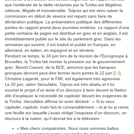
que l’entièreté de la dette réclamée par la Troïka est illégitime,
odieuse, illégale et insoutenable. Tsipras qui est venu saluer la
commission en début de séance est reparti sans faire de
déclaration publique. La présentation publique des différentes
parties du rapport prend deux journées entières. Le rapport d’une
petite centaine de pages est distribué en grec et en anglais, il est
immédiatement publié sur le site du parlement grec. Dans les
semaines qui suivent, il est traduit et publié en français, en
allemand, en italien, en espagnol et en slovène.
Pendant ce temps, le 18 juin lors de la réunion de l’Eurogroupe à
Bruxelles, la Troïka fait monter la pression sur le gouvernement
grec. Benoît Coeuré, de la BCE, annonce que les banques
grecques devront peut-être fermer leurs portes le 22 juin
[
12
]
.
Christine Lagarde, pour le FMI, est également très agressive.
Le 20 juin, selon Varoufakis, Tsipras est très abattu et il lui
soumet le projet d’un texte d’un discours à tenir devant la Nation
afin d’expliquer la nécessité de capituler devant les exigences de
la Troïka. Varoufakis affirme lui avoir déclaré : « Si tu veux
capituler, capitule, mais fais-le convenablement – et je lui ai remis
une feuille sur laquelle j’avais rédigé l’esquisse d’un discours, un
discours à la nation, qu’il devrait lire à la télévision :
« Mes chers compatriotes, Nous nous sommes battus
courageusement contre une troïka de créanciers