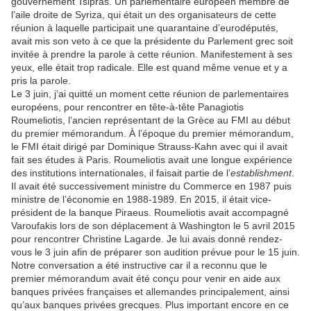
gouvernement Tsipras. Un parlementaire européen membre de
l’aile droite de Syriza, qui était un des organisateurs de cette
réunion à laquelle participait une quarantaine d’eurodéputés,
avait mis son veto à ce que la présidente du Parlement grec soit
invitée à prendre la parole à cette réunion. Manifestement à ses
yeux, elle était trop radicale. Elle est quand même venue et y a
pris la parole.
Le 3 juin, j’ai quitté un moment cette réunion de parlementaires
européens, pour rencontrer en tête-à-tête Panagiotis
Roumeliotis, l’ancien représentant de la Grèce au FMI au début
du premier mémorandum. À l’époque du premier mémorandum,
le FMI était dirigé par Dominique Strauss-Kahn avec qui il avait
fait ses études à Paris. Roumeliotis avait une longue expérience
des institutions internationales, il faisait partie de l’
establishment
.
Il avait été successivement ministre du Commerce en 1987 puis
ministre de l’économie en 1988-1989. En 2015, il était vice-
président de la banque Piraeus. Roumeliotis avait accompagné
Varoufakis lors de son déplacement à Washington le 5 avril 2015
pour rencontrer Christine Lagarde. Je lui avais donné rendez-
vous le 3 juin afin de préparer son audition prévue pour le 15 juin.
Notre conversation a été instructive car il a reconnu que le
premier mémorandum avait été conçu pour venir en aide aux
banques privées françaises et allemandes principalement, ainsi
qu’aux banques privées grecques. Plus important encore en ce