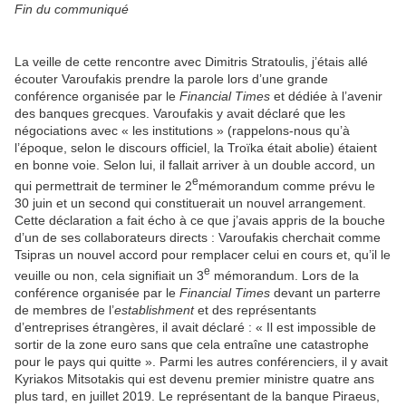
Fin du communiqué
La veille de cette rencontre avec Dimitris Stratoulis, j’étais allé
écouter Varoufakis prendre la parole lors d’une grande
conférence organisée par le
Financial Times
et dédiée à l’avenir
des banques grecques. Varoufakis y avait déclaré que les
négociations avec « les institutions » (rappelons-nous qu’à
l’époque, selon le discours officiel, la Troïka était abolie) étaient
en bonne voie. Selon lui, il fallait arriver à un double accord, un
e
qui permettrait de terminer le 2
mémorandum comme prévu le
30 juin et un second qui constituerait un nouvel arrangement.
Cette déclaration a fait écho à ce que j’avais appris de la bouche
d’un de ses collaborateurs directs : Varoufakis cherchait comme
Tsipras un nouvel accord pour remplacer celui en cours et, qu’il le
e
veuille ou non, cela signifiait un 3
mémorandum. Lors de la
conférence organisée par le
Financial Times
devant un parterre
de membres de l’
establishment
et des représentants
d’entreprises étrangères, il avait déclaré : « Il est impossible de
sortir de la zone euro sans que cela entraîne une catastrophe
pour le pays qui quitte ». Parmi les autres conférenciers, il y avait
Kyriakos Mitsotakis qui est devenu premier ministre quatre ans
plus tard, en juillet 2019. Le représentant de la banque Piraeus,