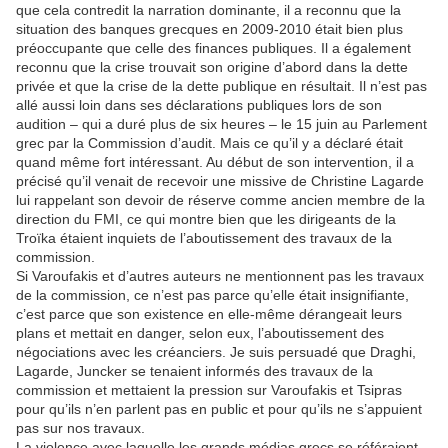
que cela contredit la narration dominante, il a reconnu que la
situation des banques grecques en 2009-2010 était bien plus
préoccupante que celle des finances publiques. Il a également
reconnu que la crise trouvait son origine d’abord dans la dette
privée et que la crise de la dette publique en résultait. Il n’est pas
allé aussi loin dans ses déclarations publiques lors de son
audition – qui a duré plus de six heures – le 15 juin au Parlement
grec par la Commission d’audit. Mais ce qu’il y a déclaré était
quand même fort intéressant. Au début de son intervention, il a
précisé qu’il venait de recevoir une missive de Christine Lagarde
lui rappelant son devoir de réserve comme ancien membre de la
direction du FMI, ce qui montre bien que les dirigeants de la
Troïka étaient inquiets de l’aboutissement des travaux de la
commission.
Si Varoufakis et d’autres auteurs ne mentionnent pas les travaux
de la commission, ce n’est pas parce qu’elle était insignifiante,
c’est parce que son existence en elle-même dérangeait leurs
plans et mettait en danger, selon eux, l’aboutissement des
négociations avec les créanciers. Je suis persuadé que Draghi,
Lagarde, Juncker se tenaient informés des travaux de la
commission et mettaient la pression sur Varoufakis et Tsipras
pour qu’ils n’en parlent pas en public et pour qu’ils ne s’appuient
pas sur nos travaux.
La violence avec laquelle les grands médias grecs se référaient