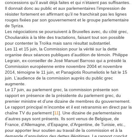
concessions qu’il avait déjà faites et qui n’étaient pas suffisantes.
Il donnait donc au public et aux parlementaires l’impression de
résister fortement en affirmant qu’il ne franchirait pas les lignes
rouges fixées par son gouvernement et le groupe parlementaire
de Syriza.
Les négociations se poursuivent à Bruxelles avec, du côté grec,
Chouliarakis à la tête des tractations, faisant tout son possible
pour contenter la Troïka mais sans résultat substantiel.
Les 11 et 15 juin, la Commission pour la vérité sur la dette
organise deux séances publiques d’audition de témoin. Philippe
Legrain, ex-conseiller de José Manuel Barroso qui a présidé la
Commission européenne entre novembre 2004 et novembre
2014, témoigne le 11 juin, et Panagiotis Roumeliotis le fait le 15
juin. L’audience de la commission auprès du public grec
augmente.
Le 17 juin, au parlement grec, la commission présente son
rapport en présence de la présidente du parlement grec, du
premier ministre et d’une dizaine de membres du gouvernement.
Le rapport principal m’incombe et il est retransmis en direct par la
chaîne TV du parlement
[
11
]
. Une dizaine de parlementaires
d’autres pays sont présents. Ils sont venus de Belgique, de
France, d’Allemagne, d’Espagne, d’Argentine, de Tunisie, etc.,
pour apporter leur soutien au travail de la commission et à la
demande d’annulation des dettes illégitimes. Le rapport conclut