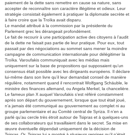
paiement de la dette sans remettre en cause sa nature, sans
accepter de reconnaître son caractère illégitime et odieux. Leur
stratégie consistait également à pratiquer la diplomatie secrète et
à faire croire que la Troïka avait disparu.
Le mandat attribué à la commission par la présidente du
Parlement grec les dérangeait profondément.
Le fait de recourir à une participation active des citoyens à l’audit
de la dette ne faisait pas partie de leur pratique. Pour eux, tout
passait par des négociations au sommet sans mener la moindre
campagne de communication internationale pour délégitimer la
Troïka. Varoufakis communiquait avec les médias mais
uniquement sur la base de propositions qui supposaient qu’un
consensus était possible avec les dirigeants européens. Il déclare
lui-même dans son livre qu’il leur demandait conseil de manière
régulière, notamment quand il rencontrait Wolfgang Schäuble, le
ministre des finances allemand, ou Angela Merkel, la chancelière.
Le fameux plan X auquel Varoufakis s’est référé constamment
après son départ du gouvernement, lorsque que tout était joué,
n’a jamais été communiqué au gouvernement au complet ni au
groupe parlementaire et au Comité central de Syriza. Il n’en a
parlé qu’au cercle très étroit autour de Tsipras et à quelques-uns
de ses collaborateurs qui travaillaient dans le secret. Sa mise en
œuvre éventuelle dépendait uniquement de la décision de
Tsipras. Or, Tsipras lui a montré à plusieurs reprises qu’il n’était