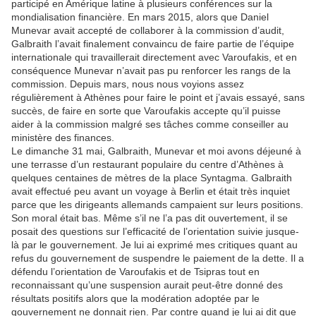
participé en Amérique latine à plusieurs conférences sur la
mondialisation
financière. En mars 2015, alors que Daniel
Munevar avait accepté de collaborer à la commission d’audit,
Galbraith l’avait finalement convaincu de faire partie de l’équipe
internationale qui travaillerait directement avec Varoufakis, et en
conséquence Munevar n’avait pas pu renforcer les rangs de la
commission. Depuis mars, nous nous voyions assez
régulièrement à Athènes pour faire le point et j’avais essayé, sans
succès, de faire en sorte que Varoufakis accepte qu’il puisse
aider à la commission malgré ses tâches comme conseiller au
ministère des finances.
Le dimanche 31 mai, Galbraith, Munevar et moi avons déjeuné à
une terrasse d’un restaurant populaire du centre d’Athènes à
quelques centaines de mètres de la place Syntagma. Galbraith
avait effectué peu avant un voyage à Berlin et était très inquiet
parce que les dirigeants allemands campaient sur leurs positions.
Son moral était bas. Même s’il ne l’a pas dit ouvertement, il se
posait des questions sur l’efficacité de l’orientation suivie jusque-
là par le gouvernement. Je lui ai exprimé mes critiques quant au
refus du gouvernement de suspendre le paiement de la dette. Il a
défendu l’orientation de Varoufakis et de Tsipras tout en
reconnaissant qu’une suspension aurait peut-être donné des
résultats positifs alors que la modération adoptée par le
gouvernement ne donnait rien. Par contre quand je lui ai dit que