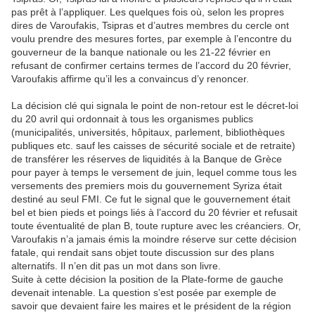
pas prêt à l’appliquer. Les quelques fois où, selon les propres
dires de Varoufakis, Tsipras et d’autres membres du cercle ont
voulu prendre des mesures fortes, par exemple à l’encontre du
gouverneur de la banque nationale ou les 21-22 février en
refusant de confirmer certains termes de l’accord du 20 février,
Varoufakis affirme qu’il les a convaincus d’y renoncer.
La décision clé qui signala le point de non-retour est le décret-loi
du 20 avril qui ordonnait à tous les organismes publics
(municipalités, universités, hôpitaux, parlement, bibliothèques
publiques etc. sauf les caisses de sécurité sociale et de retraite)
de transférer les réserves de
liquidités
à la Banque de Grèce
pour payer à temps le versement de juin, lequel comme tous les
versements des premiers mois du gouvernement Syriza était
destiné au seul FMI. Ce fut le signal que le gouvernement était
bel et bien pieds et poings liés à l’accord du 20 février et refusait
toute éventualité de plan B, toute rupture avec les créanciers. Or,
Varoufakis n’a jamais émis la moindre réserve sur cette décision
fatale, qui rendait sans objet toute discussion sur des plans
alternatifs. Il n’en dit pas un mot dans son livre.
Suite à cette décision la position de la Plate-forme de gauche
devenait intenable. La question s’est posée par exemple de
savoir que devaient faire les maires et le président de la région