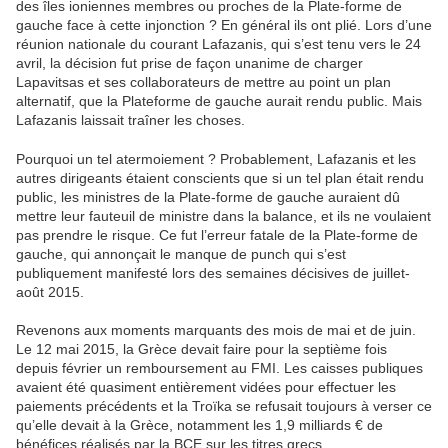
des îles ioniennes membres ou proches de la Plate-forme de
gauche face à cette injonction ? En général ils ont plié. Lors d’une
réunion nationale du courant Lafazanis, qui s’est tenu vers le 24
avril, la décision fut prise de façon unanime de charger
Lapavitsas et ses collaborateurs de mettre au point un plan
alternatif, que la Plateforme de gauche aurait rendu public. Mais
Lafazanis laissait traîner les choses.
Pourquoi un tel atermoiement ? Probablement, Lafazanis et les
autres dirigeants étaient conscients que si un tel plan était rendu
public, les ministres de la Plate-forme de gauche auraient dû
mettre leur fauteuil de ministre dans la balance, et ils ne voulaient
pas prendre le risque. Ce fut l’erreur fatale de la Plate-forme de
gauche, qui annonçait le manque de punch qui s’est
publiquement manifesté lors des semaines décisives de juillet-
août 2015.
Revenons aux moments marquants des mois de mai et de juin.
Le 12 mai 2015, la Grèce devait faire pour la septième fois
depuis février un remboursement au FMI. Les caisses publiques
avaient été quasiment entièrement vidées pour effectuer les
paiements précédents et la Troïka se refusait toujours à verser ce
qu’elle devait à la Grèce, notamment les 1,9 milliards € de
bénéfices réalisés par la BCE sur les titres grecs.