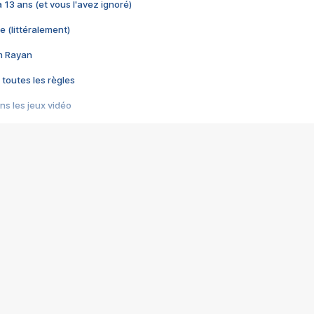
 a 13 ans (et vous l'avez ignoré)
e (littéralement)
im Rayan
 toutes les règles
s les jeux vidéo
us choquant de Rockstar ? - Le scandale BULLY
e plus moche de Steam
du RÊVE tourne au CAUCHEMAR
pendant 8 heures
it… à tort
umiliés par un jeu vidéo
ire - Final Fantasy 8
ti un empire - Age of Empires