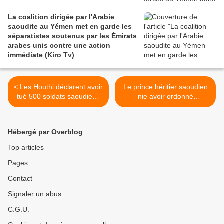
La coalition dirigée par l'Arabie
saoudite au Yémen met en garde les
séparatistes soutenus par les Émirats
arabes unis contre une action
immédiate (Kiro Tv)
< Les Houthi déclarent avoir
Le prince héritier saoudien
tué 500 soldats saoudiens
nie avoir ordonné
dans une attaque majeure
l'assassinat d'un journaliste
(The Guardian)
(AP) >
Hébergé par Overblog
Top articles
Pages
Contact
Signaler un abus
C.G.U.