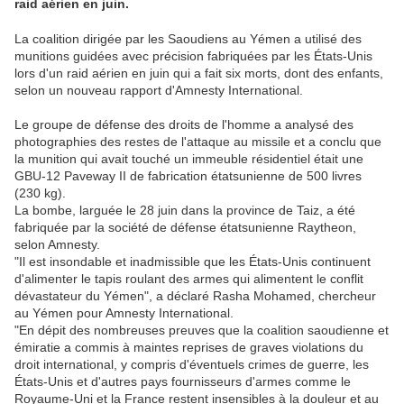
raid aérien en juin.
La coalition dirigée par les Saoudiens au Yémen a utilisé des
munitions guidées avec précision fabriquées par les États-Unis
lors d'un raid aérien en juin qui a fait six morts, dont des enfants,
selon un nouveau rapport d'Amnesty International.
Le groupe de défense des droits de l'homme a analysé des
photographies des restes de l'attaque au missile et a conclu que
la munition qui avait touché un immeuble résidentiel était une
GBU-12 Paveway II de fabrication étatsunienne de 500 livres
(230 kg).
La bombe, larguée le 28 juin dans la province de Taiz, a été
fabriquée par la société de défense étatsunienne Raytheon,
selon Amnesty.
"Il est insondable et inadmissible que les États-Unis continuent
d'alimenter le tapis roulant des armes qui alimentent le conflit
dévastateur du Yémen", a déclaré Rasha Mohamed, chercheur
au Yémen pour Amnesty International.
"En dépit des nombreuses preuves que la coalition saoudienne et
émiratie a commis à maintes reprises de graves violations du
droit international, y compris d'éventuels crimes de guerre, les
États-Unis et d'autres pays fournisseurs d'armes comme le
Royaume-Uni et la France restent insensibles à la douleur et au