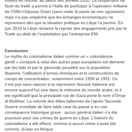
voisins en révolte, au début des années 2010. La suspension
de
facto
du traité a permis à l’Italie de participer à l’opération militaire
de l’ONU-
Odyssey Down
(sans violer le pacte de non agression)
mais n’a pas empêché que les échanges économiques ne
reprennent dès que la situation politique en Libye l’a permis. En
juin 2016 la Libye réclame la reprise des engagements pris par le
Traité au-delà de l’exploitation par l’entreprise ENI.
Conclusion
Le mythe du colonialisme italien comme un « colonialisme
gentil » comparé à celui des autres pays européens est démenti
par les faits et par le génocide perpétré sur la population
libyenne, l’utilisation d’armes chimiques et la constructions de
camps de concentration, notamment entre 1930 et 1931. Ce
n’est pas sans raisons si la répression fasciste italienne est
encore aujourd’hui vive dans la mémoire du monde arabe, et il
est significatif que la principale rue de Gaza porte le nom d’Omar
al-Mukhtar. La volonté des élites italiennes de l’après Seconde
Guerre mondiale de faire table rase du passé a eu une
conséquence historique grave : aucun général italien n’a été
poursuivi pour ses crimes de guerre en Libye. L’histoire du
colonialisme a été effacé, comme si aucun crime n’avait été
commis, là-bas en Afrique.