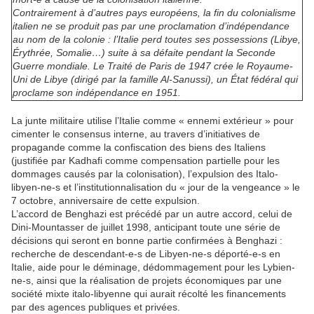
Contrairement à d’autres pays européens, la fin du colonialisme
italien ne se produit pas par une proclamation d’indépendance
au nom de la colonie : l’Italie perd toutes ses possessions (Libye,
Érythrée, Somalie…) suite à sa défaite pendant la Seconde
Guerre mondiale. Le Traité de Paris de 1947 crée le Royaume-
Uni de Libye (dirigé par la famille Al-Sanussi), un État fédéral qui
proclame son indépendance en 1951.
La junte militaire utilise l’Italie comme « ennemi extérieur » pour
cimenter le consensus interne, au travers d’initiatives de
propagande comme la confiscation des biens des Italiens
(justifiée par Kadhafi comme compensation partielle pour les
dommages causés par la colonisation), l’expulsion des Italo-
libyen-ne-s et l’institutionnalisation du « jour de la vengeance » le
7 octobre, anniversaire de cette expulsion.
L’accord de Benghazi est précédé par un autre accord, celui de
Dini-Mountasser de juillet 1998, anticipant toute une série de
décisions qui seront en bonne partie confirmées à Benghazi :
recherche de descendant-e-s de Libyen-ne-s déporté-e-s en
Italie, aide pour le déminage, dédommagement pour les Lybien-
ne-s, ainsi que la réalisation de projets économiques par une
société mixte italo-libyenne qui aurait récolté les financements
par des agences publiques et privées.