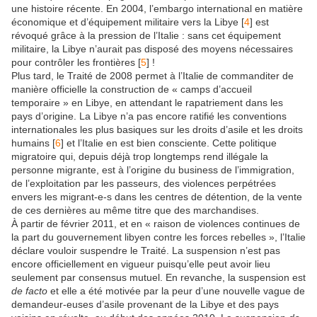
une histoire récente. En 2004, l’embargo international en matière
économique et d’équipement militaire vers la Libye
[
4
]
est
révoqué grâce à la pression de l’Italie : sans cet équipement
militaire, la Libye n’aurait pas disposé des moyens nécessaires
pour contrôler les frontières
[
5
]
!
Plus tard, le Traité de 2008 permet à l’Italie de commanditer de
manière officielle la construction de « camps d’accueil
temporaire » en Libye, en attendant le rapatriement dans les
pays d’origine. La Libye n’a pas encore ratifié les conventions
internationales les plus basiques sur les droits d’asile et les droits
humains
[
6
]
et l’Italie en est bien consciente. Cette politique
migratoire qui, depuis déjà trop longtemps rend illégale la
personne migrante, est à l’origine du business de l’immigration,
de l’exploitation par les passeurs, des violences perpétrées
envers les migrant-e-s dans les centres de détention, de la vente
de ces dernières au même titre que des marchandises.
À partir de février 2011, et en « raison de violences continues de
la part du gouvernement libyen contre les forces rebelles », l’Italie
déclare vouloir suspendre le Traité. La suspension n’est pas
encore officiellement en vigueur puisqu’elle peut avoir lieu
seulement par consensus mutuel. En revanche, la suspension est
de facto
et elle a été motivée par la peur d’une nouvelle vague de
demandeur-euses d’asile provenant de la Libye et des pays