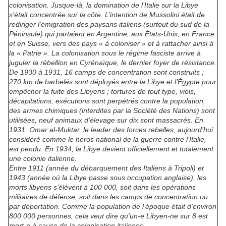
colonisation. Jusque-là, la domination de l’Italie sur la Libye
s’était concentrée sur la côte. L’intention de Mussolini était de
rediriger l’émigration des paysans italiens (surtout du sud de la
Péninsule) qui partaient en Argentine, aux États-Unis, en France
et en Suisse, vers des pays « à coloniser » et à rattacher ainsi à
la « Patrie ». La colonisation sous le régime fasciste arrive à
juguler la rébellion en Cyrénaïque, le dernier foyer de résistance.
De 1930 à 1931, 16 camps de concentration sont construits ;
270 km de barbelés sont déployés entre la Libye et l’Égypte pour
empêcher la fuite des Libyens ; tortures de tout type, viols,
décapitations, exécutions sont perpétrés contre la population,
des armes chimiques (interdites par la Société des Nations) sont
utilisées, neuf animaux d’élevage sur dix sont massacrés. En
1931, Omar al-Muktar, le leader des forces rebelles, aujourd’hui
considéré comme le héros national de la guerre contre l’Italie,
est pendu. En 1934, la Libye devient officiellement et totalement
une colonie italienne.
Entre 1911 (année du débarquement des Italiens à Tripoli) et
1943 (année où la Libye passe sous occupation anglaise), les
morts libyens s’élèvent à 100 000, soit dans les opérations
militaires de défense, soit dans les camps de concentration ou
par déportation. Comme la population de l’époque était d’environ
800 000 personnes, cela veut dire qu’un-e Libyen-ne sur 8 est
mort-e à cause de la colonisation italienne.