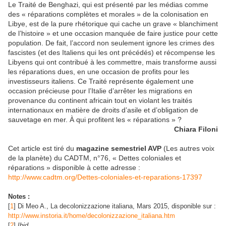
Le Traité de Benghazi, qui est présenté par les médias comme
des « réparations complètes et morales » de la colonisation en
Libye, est de la pure rhétorique qui cache un grave « blanchiment
de l’histoire » et une occasion manquée de faire justice pour cette
population. De fait, l’accord non seulement ignore les crimes des
fascistes (et des Italiens qui les ont précédés) et récompense les
Libyens qui ont contribué à les commettre, mais transforme aussi
les réparations dues, en une occasion de profits pour les
investisseurs italiens. Ce Traité représente également une
occasion précieuse pour l’Italie d’arrêter les migrations en
provenance du continent africain tout en violant les traités
internationaux en matière de droits d’asile et d’obligation de
sauvetage en mer. À qui profitent les « réparations » ?
Chiara Filoni
Cet article est tiré du
magazine semestriel AVP
(Les autres voix
de la planète) du CADTM, n°76, « Dettes coloniales et
réparations » disponible à cette adresse :
http://www.cadtm.org/Dettes-coloniales-et-reparations-17397
Notes :
[
1
]
Di Meo A., La decolonizzazione italiana, Mars 2015, disponible sur :
http://www.instoria.it/home/decolonizzazione_italiana.htm
[
2
]
Ibid
.