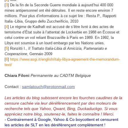
[
3
]
De la fin de la Seconde Guerre mondiale à aujourd’hui 400 000
mines antipersonnel ont été détruites. Il en reste encore environ 7
millions. Pour plus d’informations à ce sujet lire : Resta P., Rapporti
Italia -Libia, Gruppo dello Zuccherificio, 2010
[
4
]
Le régime de Kadhafi est accusé de s’être livré à des actes de
terrorisme d’État suite à l’attentat de Lockerbie en 1988 en Écosse et
celui contre un vol reliant Brazzaville à Paris en 1989. En 1992, la
Libye est soumise à un lourd embargo par les Nations unies.
[
5
]
Ronzitti I.,
Il Trattato Italia-Libia di Amicizia, Partenariato e
Cooperazione
, Gennaio 2009
[
6
]
https://www.asgi.it/english/italy-libya-agreement-the-memorandum-
text/
Chiara Filoni
Permanente au CADTM Belgique
Contact :
samlatouch@protonmail.com
Les articles du blog subissent encore les fourches caudines de la
censure cachée via leur déréférencement par des moteurs de
recherche tels que Yahoo, Qwant, Bing, Duckaduckgo.
Si vous
appréciez notre blog, soutenez-le, faites le connaître ! Merci.
-
Contrairement à Google, Yahoo & Co boycottent et censurent
les articles de SLT en les déréférençant complètement !