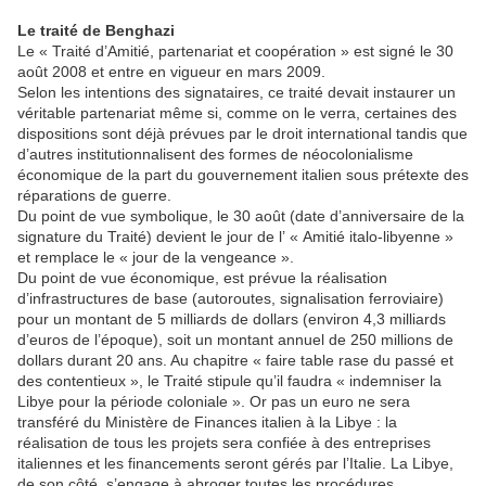
Le traité de Benghazi
Le « Traité d’Amitié, partenariat et coopération » est signé le 30
août 2008 et entre en vigueur en mars 2009.
Selon les intentions des signataires, ce traité devait instaurer un
véritable partenariat même si, comme on le verra, certaines des
dispositions sont déjà prévues par le droit international tandis que
d’autres institutionnalisent des formes de néocolonialisme
économique de la part du gouvernement italien sous prétexte des
réparations de guerre.
Du point de vue symbolique, le 30 août (date d’anniversaire de la
signature du Traité) devient le jour de l’ « Amitié italo-libyenne »
et remplace le « jour de la vengeance ».
Du point de vue économique, est prévue la réalisation
d’infrastructures de base (autoroutes, signalisation ferroviaire)
pour un montant de 5 milliards de dollars (environ 4,3 milliards
d’euros de l’époque), soit un montant annuel de 250 millions de
dollars durant 20 ans. Au chapitre « faire table rase du passé et
des contentieux », le Traité stipule qu’il faudra « indemniser la
Libye pour la période coloniale ». Or pas un euro ne sera
transféré du Ministère de Finances italien à la Libye : la
réalisation de tous les projets sera confiée à des entreprises
italiennes et les financements seront gérés par l’Italie. La Libye,
de son côté, s’engage à abroger toutes les procédures