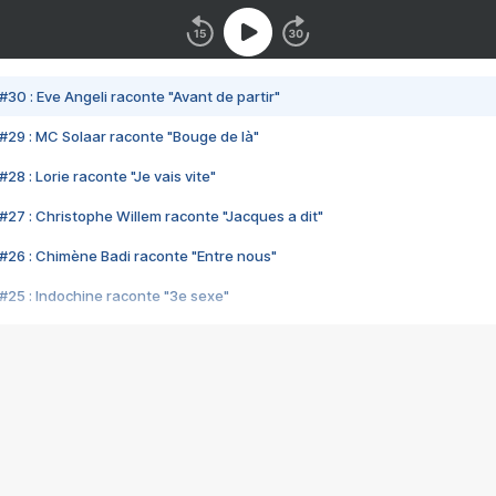
#30 : Eve Angeli raconte "Avant de partir"
#29 : MC Solaar raconte "Bouge de là"
28 : Lorie raconte "Je vais vite"
#27 : Christophe Willem raconte "Jacques a dit"
#26 : Chimène Badi raconte "Entre nous"
#25 : Indochine raconte "3e sexe"
#24 : Zaho raconte "C'est chelou"
#23 : Patrick Bruel raconte "Au café des délices"
#22 : Kyo raconte "Le chemin"
#21 : Nolwenn Leroy raconte "Cassé"
#20 : Patrick Hernandez raconte "Born to be alive"