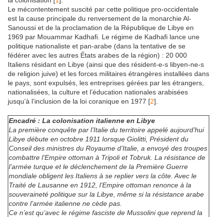
la colonisation
[
1
]
.
Le mécontentement suscité par cette politique pro-occidentale
est la cause principale du renversement de la monarchie Al-
Sanoussi et de la proclamation de la République de Libye en
1969 par Mouammar Kadhafi. Le régime de Kadhafi lance une
politique nationaliste et pan-arabe (dans la tentative de se
fédérer avec les autres États arabes de la région) : 20 000
Italiens résidant en Libye (ainsi que des résident-e-s libyen-ne-s
de religion juive) et les forces militaires étrangères installées dans
le pays, sont expulsés, les entreprises gérées par les étrangers,
nationalisées, la culture et l’éducation nationales arabisées
jusqu’à l’inclusion de la loi coranique en 1977
[
2
]
.
Encadré : La colonisation italienne en Libye
La première conquête par l’Italie du territoire appelé aujourd’hui
Libye débute en octobre 1911 lorsque Giolitti, Président du
Conseil des ministres du Royaume d’Italie, a envoyé des troupes
combattre l’Empire ottoman à Tripoli et Tobruk. La résistance de
l’armée turque et le déclenchement de la Première Guerre
mondiale obligent les Italiens à se replier vers la côte. Avec le
Traité de Lausanne en 1912, l’Empire ottoman renonce à la
souveraineté politique sur la Libye, même si la résistance arabe
contre l’armée italienne ne cède pas.
Ce n’est qu’avec le régime fasciste de Mussolini que reprend la