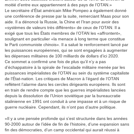
moitié d’entre eux appartiennent à des pays de l’OTAN.»
Le secrétaire d’État américain Mike Pompeo a également donné
une conférence de presse par la suite, remerciant Maas pour son
aide. Il a dénoncé la Russie, la Chine et l’Iran pour avoir des
«systèmes de valeurs très différents» de ceux de l’OTAN. Il a
exigé que tous les États membres de l’OTAN les «affrontent»,
soulignant en particulier «la menace à long terme que constitue
le Parti communiste chinois». Il a salué le renforcement lancé par
les puissances européennes, qui se sont engagées à augmenter
les dépenses militaires de 100 milliards de dollars d’ici 2020.
Ce sommet a confirmé une fois de plus qu’il n’y a pas
d’échappatoire à la spirale de l’escalade militaire menée par les
puissances impérialistes de l’OTAN au sein du système capitaliste
de l’État-nation. Les critiques de Macron à l’égard de l’OTAN
reflètent l’alarme dans les cercles dirigeants européens. Ils sont
en train de rendre compte que les guerres impérialistes lancées
depuis la dissolution de l’Union soviétique par la bureaucratie
stalinienne en 1991 ont conduit à une impasse et à un risque de
guerre nucléaire. Cependant, ils n’ont pas d’autre politique.
«Il y a une pensée profonde qui s’est structurée dans les années
90-2000 autour de l’idée de fin de l’histoire, d’une expansion sans
fin des démocraties, d’un camp occidental qui aurait réussi à