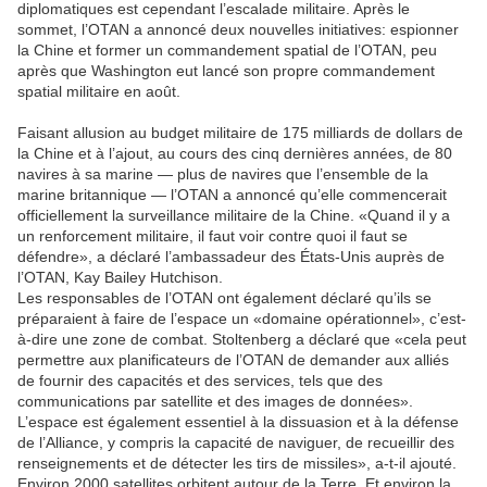
diplomatiques est cependant l’escalade militaire. Après le
sommet, l’OTAN a annoncé deux nouvelles initiatives: espionner
la Chine et former un commandement spatial de l’OTAN, peu
après que Washington eut lancé son propre commandement
spatial militaire en août.
Faisant allusion au budget militaire de 175 milliards de dollars de
la Chine et à l’ajout, au cours des cinq dernières années, de 80
navires à sa marine — plus de navires que l’ensemble de la
marine britannique — l’OTAN a annoncé qu’elle commencerait
officiellement la surveillance militaire de la Chine. «Quand il y a
un renforcement militaire, il faut voir contre quoi il faut se
défendre», a déclaré l’ambassadeur des États-Unis auprès de
l’OTAN, Kay Bailey Hutchison.
Les responsables de l’OTAN ont également déclaré qu’ils se
préparaient à faire de l’espace un «domaine opérationnel», c’est-
à-dire une zone de combat. Stoltenberg a déclaré que «cela peut
permettre aux planificateurs de l’OTAN de demander aux alliés
de fournir des capacités et des services, tels que des
communications par satellite et des images de données».
L’espace est également essentiel à la dissuasion et à la défense
de l’Alliance, y compris la capacité de naviguer, de recueillir des
renseignements et de détecter les tirs de missiles», a-t-il ajouté.
Environ 2000 satellites orbitent autour de la Terre. Et environ la