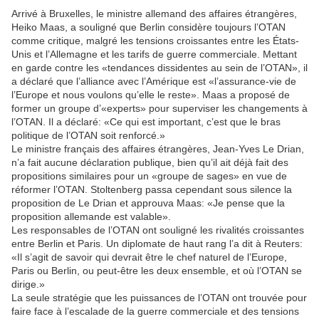
Arrivé à Bruxelles, le ministre allemand des affaires étrangères,
Heiko Maas, a souligné que Berlin considère toujours l’OTAN
comme critique, malgré les tensions croissantes entre les États-
Unis et l’Allemagne et les tarifs de guerre commerciale. Mettant
en garde contre les «tendances dissidentes au sein de l’OTAN», il
a déclaré que l’alliance avec l’Amérique est «l’assurance-vie de
l’Europe et nous voulons qu’elle le reste». Maas a proposé de
former un groupe d’«experts» pour superviser les changements à
l’OTAN. Il a déclaré: «Ce qui est important, c’est que le bras
politique de l’OTAN soit renforcé.»
Le ministre français des affaires étrangères, Jean-Yves Le Drian,
n’a fait aucune déclaration publique, bien qu’il ait déjà fait des
propositions similaires pour un «groupe de sages» en vue de
réformer l’OTAN. Stoltenberg passa cependant sous silence la
proposition de Le Drian et approuva Maas: «Je pense que la
proposition allemande est valable».
Les responsables de l’OTAN ont souligné les rivalités croissantes
entre Berlin et Paris. Un diplomate de haut rang l’a dit à Reuters:
«Il s’agit de savoir qui devrait être le chef naturel de l’Europe,
Paris ou Berlin, ou peut-être les deux ensemble, et où l’OTAN se
dirige.»
La seule stratégie que les puissances de l’OTAN ont trouvée pour
faire face à l’escalade de la guerre commerciale et des tensions