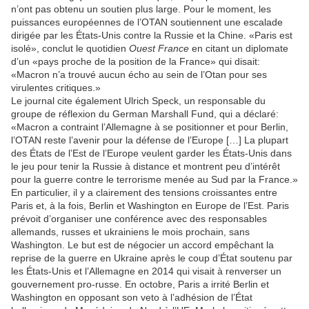
n’ont pas obtenu un soutien plus large. Pour le moment, les
puissances européennes de l’OTAN soutiennent une escalade
dirigée par les États-Unis contre la Russie et la Chine. «Paris est
isolé», conclut le quotidien
Ouest France
en citant un diplomate
d’un «pays proche de la position de la France» qui disait:
«Macron n’a trouvé aucun écho au sein de l’Otan pour ses
virulentes critiques.»
Le journal cite également Ulrich Speck, un responsable du
groupe de réflexion du German Marshall Fund, qui a déclaré:
«Macron a contraint l’Allemagne à se positionner et pour Berlin,
l’OTAN reste l’avenir pour la défense de l’Europe […] La plupart
des États de l’Est de l’Europe veulent garder les États-Unis dans
le jeu pour tenir la Russie à distance et montrent peu d’intérêt
pour la guerre contre le terrorisme menée au Sud par la France.»
En particulier, il y a clairement des tensions croissantes entre
Paris et, à la fois, Berlin et Washington en Europe de l’Est. Paris
prévoit d’organiser une conférence avec des responsables
allemands, russes et ukrainiens le mois prochain, sans
Washington. Le but est de négocier un accord empêchant la
reprise de la guerre en Ukraine après le coup d’État soutenu par
les États-Unis et l’Allemagne en 2014 qui visait à renverser un
gouvernement pro-russe. En octobre, Paris a irrité Berlin et
Washington en opposant son veto à l’adhésion de l’État