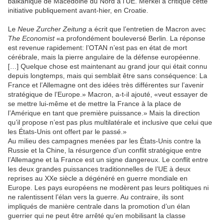
balkanique de Macédoine du Nord à l’UE. Merkel a critiqué cette
initiative publiquement avant-hier, en Croatie.
Le
Neue Zurcher Zeitung
a écrit que l’entretien de Macron avec
The Economist
«a profondément bouleversé Berlin. La réponse
est revenue rapidement: l’OTAN n’est pas en état de mort
cérébrale, mais la pierre angulaire de la défense européenne.
[…] Quelque chose est maintenant au grand jour qui était connu
depuis longtemps, mais qui semblait être sans conséquence: La
France et l’Allemagne ont des idées très différentes sur l’avenir
stratégique de l’Europe.» Macron, a-t-il ajouté, «veut essayer de
se mettre lui-même et de mettre la France à la place de
l’Amérique en tant que première puissance.» Mais la direction
qu’il propose n’est pas plus multilatérale et inclusive que celui que
les États-Unis ont offert par le passé.»
Au milieu des campagnes menées par les États-Unis contre la
Russie et la Chine, la résurgence d’un conflit stratégique entre
l’Allemagne et la France est un signe dangereux. Le conflit entre
les deux grandes puissances traditionnelles de l’UE à deux
reprises au XXe siècle a dégénéré en guerre mondiale en
Europe. Les pays européens ne modèrent pas leurs politiques ni
ne ralentissent l’élan vers la guerre. Au contraire, ils sont
impliqués de manière centrale dans la promotion d’un élan
guerrier qui ne peut être arrêté qu’en mobilisant la classe