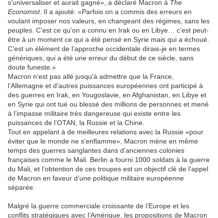
s’universaliser et aurait gagné», a déclaré Macron à
The
Economist
. Il a ajouté: «Parfois on a commis des erreurs en
voulant imposer nos valeurs, en changeant des régimes, sans les
peuples. C’est ce qu’on a connu en Irak ou en Libye… c’est peut-
être à un moment ce qui a été pensé en Syrie mais qui a échoué.
C’est un élément de l’approche occidentale dirais-je en termes
génériques, qui a été une erreur du début de ce siècle, sans
doute funeste.»
Macron n’est pas allé jusqu'à admettre que la France,
l’Allemagne et d’autres puissances européennes ont participé à
des guerres en Irak, en Yougoslavie, en Afghanistan, en Libye et
en Syrie qui ont tué ou blessé des millions de personnes et mené
à l’impasse militaire très dangereuse qui existe entre les
puissances de l’OTAN, la Russie et la Chine.
Tout en appelant à de meilleures relations avec la Russie «pour
éviter que le monde ne s’enflamme», Macron mène en même
temps des guerres sanglantes dans d’anciennes colonies
françaises comme le Mali. Berlin a fourni 1000 soldats à la guerre
du Mali, et l’obtention de ces troupes est un objectif clé de l’appel
de Macron en faveur d’une politique militaire européenne
séparée.
Malgré la guerre commerciale croissante de l’Europe et les
conflits stratégiques avec l’Amérique, les propositions de Macron