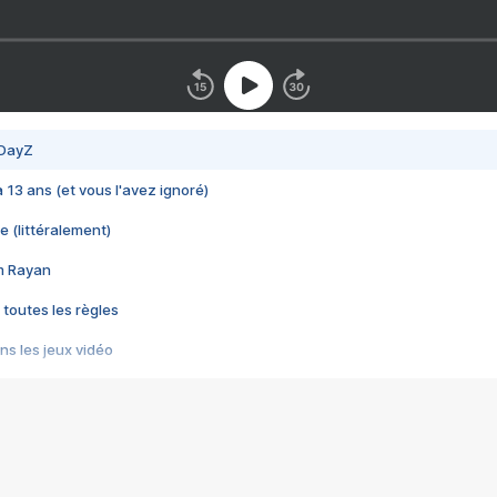
 DayZ
 a 13 ans (et vous l'avez ignoré)
e (littéralement)
im Rayan
 toutes les règles
s les jeux vidéo
us choquant de Rockstar ? - Le scandale BULLY
e plus moche de Steam
du RÊVE tourne au CAUCHEMAR