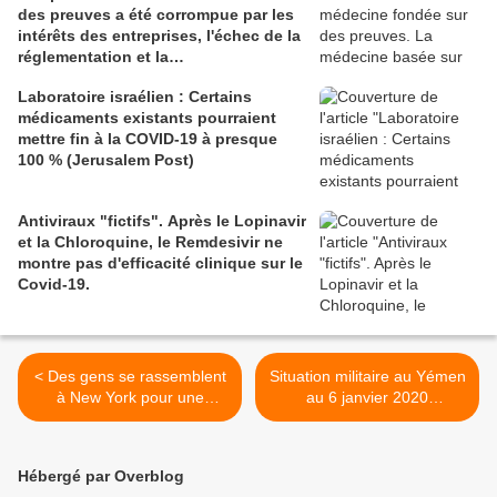
des preuves a été corrompue par les
intérêts des entreprises, l'échec de la
réglementation et la
commercialisation du monde
Laboratoire israélien : Certains
universitaire (BMJ)
médicaments existants pourraient
mettre fin à la COVID-19 à presque
100 % (Jerusalem Post)
Antiviraux "fictifs". Après le Lopinavir
et la Chloroquine, le Remdesivir ne
montre pas d'efficacité clinique sur le
Covid-19.
< Des gens se rassemblent
Situation militaire au Yémen
à New York pour une
au 6 janvier 2020
marche contre les attaques
(Southfront) >
antisémites (Vidéo)
Hébergé par Overblog