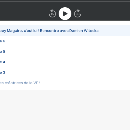
bey Maguire, c'est lui ! Rencontre avec Damien Witecka
e 6
e 5
e 4
e 3
s créatrices de la VF !
e 2
e 1
e Mektoub My Love arrive enfin ! Rencontre avec Shaïn Boumedine et Sal
i : après Toni en famille