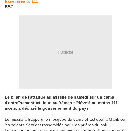
base rises to 111
BBC
Publicité
Le bilan de l'attaque au missile de samedi sur un camp
d'entraînement militaire au Yémen s'élève à au moins 111
morts, a déclaré le gouvernement du pays.
Le missile a frappé une mosquée du camp al-Estiqbal à Marib où
les soldats s'étaient rassemblés pour les prières du soir.
Le gouvernement a accusé le mouvement rebelle Houthi, mais il