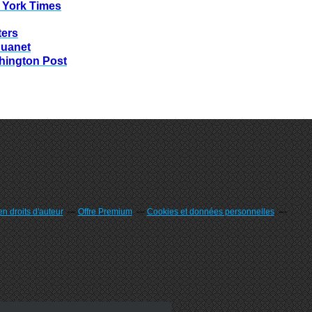
 York Times
ters
huanet
hington Post
n droits d'auteur
Offre Premium
Cookies et données personnelles