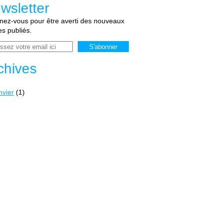
wsletter
ez-vous pour être averti des nouveaux
les publiés.
chives
nvier
(1)