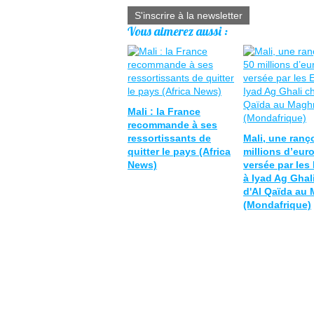
S'inscrire à la newsletter
Vous aimerez aussi :
Mali : la France
recommande à ses
ressortissants de
Mali, une ranç
quitter le pays (Africa
millions d’eur
News)
versée par les
à Iyad Ag Ghal
d'Al Qaïda au
(Mondafrique)