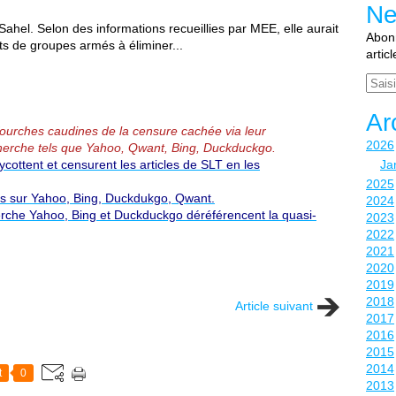
Ne
Sahel. Selon des informations recueillies par MEE, elle aurait
Abonn
ts de groupes armés à éliminer...
artic
Email
Ar
 fourches caudines de la censure cachée via leur
2026
erche tels que Yahoo, Qwant, Bing, Duckduckgo.
ottent et censurent les articles de SLT en les
Ja
2025
és sur Yahoo, Bing, Duckdukgo, Qwant.
2024
rche Yahoo, Bing et Duckduckgo déréférencent la quasi-
2023
2022
2021
2020
2019
2018
Article suivant
2017
2016
2015
2014
t
0
2013