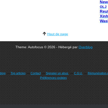
New
OLJ
Reu
Xin
Was
Haut de page
Theme: Autofocus © 2026 - Hébergé par
Overblog
rblog
Top articles
Contact
Signaler un abus
C.G.U.
Rémunération e
Préférences cookies