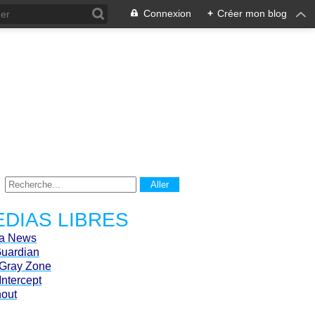
Connexion
+
Créer mon blog
DIAS LIBRES
ca News
Guardian
Gray Zone
Intercept
hout