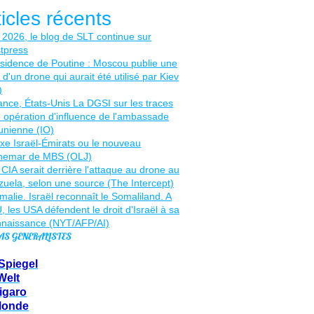
ticles récents
AS GENERALISTES
Spiegel
Welt
igaro
Monde