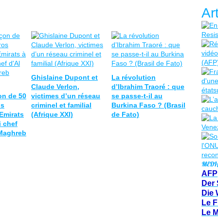
Ar
Ghislaine Dupont et
La révolution
Claude Verlon,
d’Ibrahim Traoré : que
on de 50
victimes d’un réseau
se passe-t-il au
os
criminel et familial
Burkina Faso ? (Brasil
 Emirats
(Afrique XXI)
de Fato)
i chef
 Maghreb
MEDI
AFP
Der 
Die 
Le F
Le 