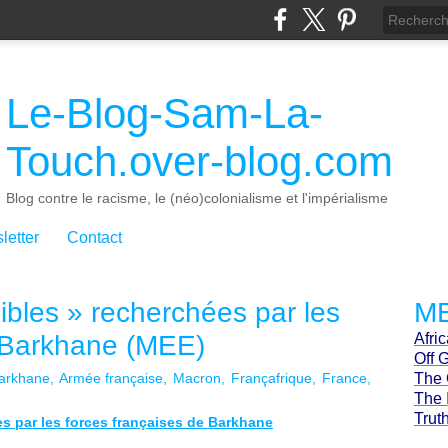
Le-Blog-Sam-La-
Touch.over-blog.com
Blog contre le racisme, le (néo)colonialisme et l'impérialisme
letter
Contact
ibles » recherchées par les
ME
e Barkhane (MEE)
Afri
Off 
arkhane
Armée française
Macron
Françafrique
France
The 
The 
Trut
es par les forces françaises de Barkhane