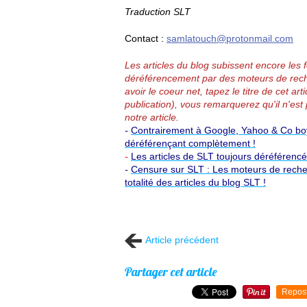
Traduction SLT
Contact :
samlatouch@protonmail.com
Les articles du blog subissent encore les
déréférencement par des moteurs de rech
avoir le coeur net, tapez le titre de cet 
publication), vous remarquerez qu'il n'est 
notre article.
-
Contrairement à Google, Yahoo & Co boyc
déréférençant complètement !
-
Les articles de SLT toujours déréférenc
-
Censure sur SLT : Les moteurs de reche
totalité des articles du blog SLT !
Article précédent
Partager cet article
Repos