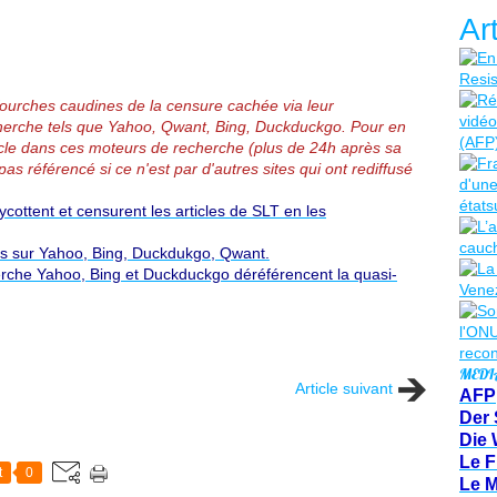
Ar
 fourches caudines de la censure cachée via leur
erche tels que Yahoo, Qwant, Bing, Duckduckgo.
Pour en
article dans ces moteurs de recherche (plus de 24h après sa
pas référencé si ce n'est par d'autres sites qui ont rediffusé
ottent et censurent les articles de SLT en les
és sur Yahoo, Bing, Duckdukgo, Qwant.
rche Yahoo, Bing et Duckduckgo déréférencent la quasi-
MEDI
Article suivant
AFP
Der 
Die 
Le F
t
0
Le 