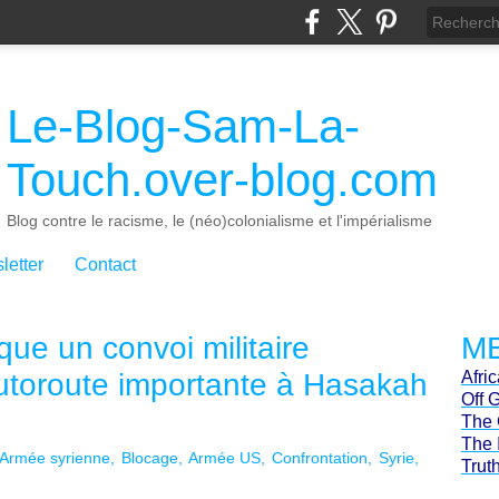
Le-Blog-Sam-La-
Touch.over-blog.com
Blog contre le racisme, le (néo)colonialisme et l'impérialisme
letter
Contact
ue un convoi militaire
ME
utoroute importante à Hasakah
Afri
Off 
The 
The 
Armée syrienne
Blocage
Armée US
Confrontation
Syrie
Trut