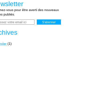
wsletter
ez-vous pour être averti des nouveaux
les publiés.
chives
nvier
(1)