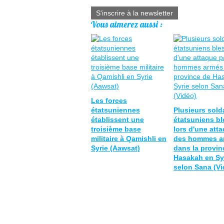
S'inscrire à la newsletter
Vous aimerez aussi :
Les forces
étatsuniennes
Plusieurs sold
établissent une
étatsuniens b
troisième base
lors d'une att
militaire à Qamishli en
des hommes a
Syrie (Aawsat)
dans la provin
Hasakah en Sy
selon Sana (Vi