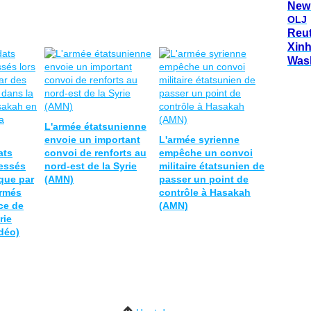
New
OLJ
Reu
Xin
Was
L'armée étatsunienne
envoie un important
L'armée syrienne
ats
convoi de renforts au
empêche un convoi
lessés
nord-est de la Syrie
militaire étatsunien de
aque par
(AMN)
passer un point de
rmés
contrôle à Hasakah
ce de
(AMN)
rie
déo)