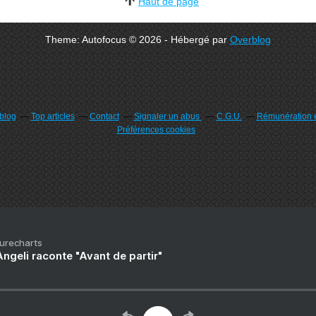
Haut de page
Theme: Autofocus © 2026 - Hébergé par
Overblog
rblog
Top articles
Contact
Signaler un abus
C.G.U.
Rémunération e
Préférences cookies
Purecharts
ngeli raconte "Avant de partir"