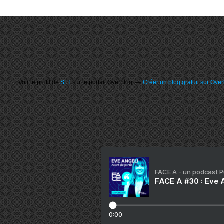
Voir le profil de
SLT
sur le portail Overblog
Créer un blog gratuit sur Ove
FACE A - un podcast 
FACE A #30 : Eve A
0:00