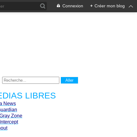
Connexion
+
Créer mon blog
DIAS LIBRES
ca News
Guardian
Gray Zone
Intercept
hout