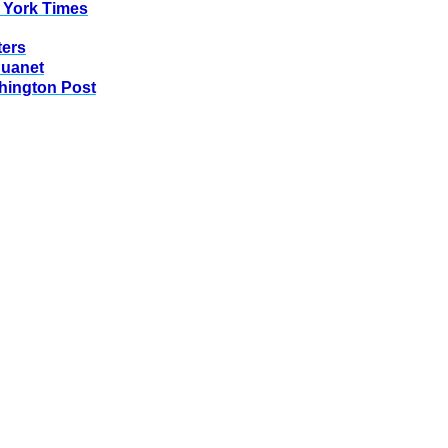
 York Times
ters
huanet
hington Post