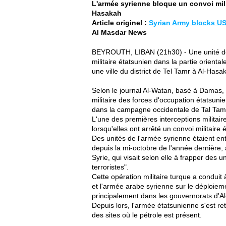
L'armée syrienne bloque un convoi mili
Hasakah
Article originel :
Syrian Army blocks US
Al Masdar News
BEYROUTH, LIBAN (21h30) - Une unité de 
militaire étatsunien dans la partie orienta
une ville du district de Tel Tamr à Al-Has
Selon le journal Al-Watan, basé à Damas, 
militaire des forces d'occupation étatsunie
dans la campagne occidentale de Tal Tamr, 
L'une des premières interceptions militai
lorsqu'elles ont arrêté un convoi militaire
Des unités de l'armée syrienne étaient en
depuis la mi-octobre de l'année dernière, 
Syrie, qui visait selon elle à frapper des
terroristes".
Cette opération militaire turque a condui
et l'armée arabe syrienne sur le déploieme
principalement dans les gouvernorats d'A
Depuis lors, l'armée étatsunienne s'est ret
des sites où le pétrole est présent.