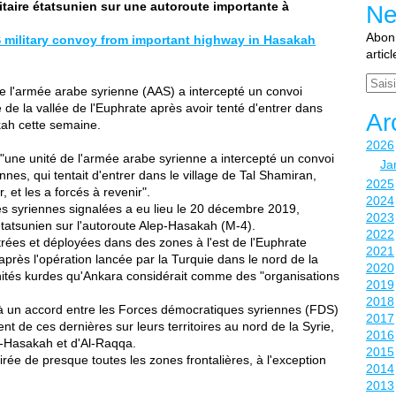
taire étatsunien sur une autoroute importante à
Ne
Abonn
 military convoy from important highway in Hasakah
artic
Email
l'armée arabe syrienne (AAS) a intercepté un convoi
le de la vallée de l'Euphrate après avoir tenté d'entrer dans
Ar
akah cette semaine.
2026
"une unité de l'armée arabe syrienne a intercepté un convoi
Ja
nnes, qui tentait d'entrer dans le village de Tal Shamiran,
2025
et les a forcés à revenir".
2024
res syriennes signalées a eu lieu le 20 décembre 2019,
2023
 étatsunien sur l'autoroute Alep-Hasakah (M-4).
2022
trées et déployées dans des zones à l'est de l'Euphrate
2021
après l'opération lancée par la Turquie dans le nord de la
2020
 unités kurdes qu'Ankara considérait comme des "organisations
2019
2018
t à un accord entre les Forces démocratiques syriennes (FDS)
2017
nt de ces dernières sur leurs territoires au nord de la Syrie,
2016
l-Hasakah et d'Al-Raqqa.
2015
irée de presque toutes les zones frontalières, à l'exception
2014
2013