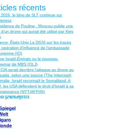
ticles récents
AS GENERALISTES
Spiegel
Welt
igaro
Monde