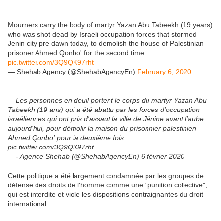
Mourners carry the body of martyr Yazan Abu Tabeekh (19 years)
who was shot dead by Israeli occupation forces that stormed
Jenin city pre dawn today, to demolish the house of Palestinian
prisoner Ahmed Qonbo' for the second time.
pic.twitter.com/3Q9QK97rht
— Shehab Agency (@ShehabAgencyEn)
February 6, 2020
Les personnes en deuil portent le corps du martyr Yazan Abu
Tabeekh (19 ans) qui a été abattu par les forces d'occupation
israéliennes qui ont pris d'assaut la ville de Jénine avant l'aube
aujourd'hui, pour démolir la maison du prisonnier palestinien
Ahmed Qonbo' pour la deuxième fois.
pic.twitter.com/3Q9QK97rht
- Agence Shehab (@ShehabAgencyEn) 6 février 2020
Cette politique a été largement condamnée par les groupes de
défense des droits de l'homme comme une "punition collective",
qui est interdite et viole les dispositions contraignantes du droit
international.