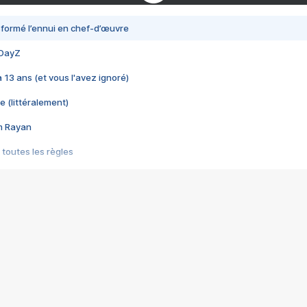
nsformé l’ennui en chef-d’œuvre
 DayZ
 a 13 ans (et vous l'avez ignoré)
e (littéralement)
im Rayan
 toutes les règles
s les jeux vidéo
us choquant de Rockstar ? - Le scandale BULLY
e plus moche de Steam
du RÊVE tourne au CAUCHEMAR
pendant 8 heures
it… à tort