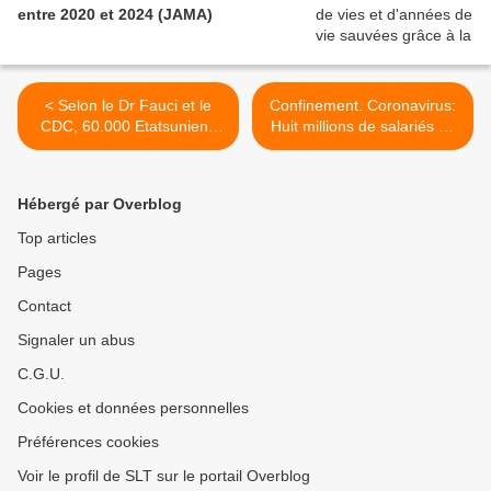
entre 2020 et 2024 (JAMA)
< Selon le Dr Fauci et le
Confinement. Coronavirus:
CDC, 60.000 Etatsuniens
Huit millions de salariés au
pourraient mourir du
chômage partiel en France
Covid19 soit moins que lors
(Reuters) >
de la grippe saisonnière de
Hébergé par Overblog
2017/2018 aux Etats-Unis
(Vidéos)
Top articles
Pages
Contact
Signaler un abus
C.G.U.
Cookies et données personnelles
Préférences cookies
Voir le profil de SLT sur le portail Overblog