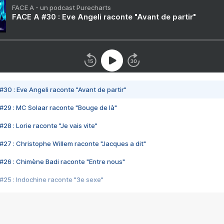
FACE A - un podcast Purecharts
FACE A #30 : Eve Angeli raconte "Avant de partir"
#30 : Eve Angeli raconte "Avant de partir"
#29 : MC Solaar raconte "Bouge de là"
28 : Lorie raconte "Je vais vite"
#27 : Christophe Willem raconte "Jacques a dit"
#26 : Chimène Badi raconte "Entre nous"
#25 : Indochine raconte "3e sexe"
#24 : Zaho raconte "C'est chelou"
#23 : Patrick Bruel raconte "Au café des délices"