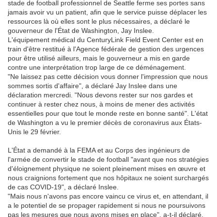
stade de football professionnel de Seattle ferme ses portes sans
jamais avoir vu un patient, afin que le service puisse déplacer les
ressources là où elles sont le plus nécessaires, a déclaré le
gouverneur de l'État de Washington, Jay Inslee.
L'équipement médical du CenturyLink Field Event Center est en
train d'être restitué à l'Agence fédérale de gestion des urgences
pour être utilisé ailleurs, mais le gouverneur a mis en garde
contre une interprétation trop large de ce déménagement.
"Ne laissez pas cette décision vous donner l'impression que nous
sommes sortis d'affaire", a déclaré Jay Inslee dans une
déclaration mercredi. "Nous devons rester sur nos gardes et
continuer à rester chez nous, à moins de mener des activités
essentielles pour que tout le monde reste en bonne santé". L'état
de Washington a vu le premier décès de coronavirus aux États-
Unis le 29 février.
L'État a demandé à la FEMA et au Corps des ingénieurs de
l'armée de convertir le stade de football "avant que nos stratégies
d'éloignement physique ne soient pleinement mises en œuvre et
nous craignions fortement que nos hôpitaux ne soient surchargés
de cas COVID-19", a déclaré Inslee.
"Mais nous n'avons pas encore vaincu ce virus et, en attendant, il
a le potentiel de se propager rapidement si nous ne poursuivons
pas les mesures que nous avons mises en place", a-t-il déclaré.