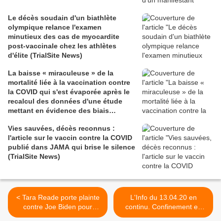
Le décès soudain d'un biathlète
olympique relance l'examen
minutieux des cas de myocardite
post-vaccinale chez les athlètes
d'élite (TrialSite News)
La baisse « miraculeuse » de la
mortalité liée à la vaccination contre
la COVID qui s'est évaporée après le
recalcul des données d'une étude
mettant en évidence des biais
méthodologiques (TrialSite News)
Vies sauvées, décès reconnus :
l'article sur le vaccin contre la COVID
publié dans JAMA qui brise le silence
(TrialSite News)
< Tara Reade porte plainte
L'Info du 13.04.20 en
contre Joe Biden pour
continu. Confinement en
agression sexuelle
France jusqu'au 11 mai,