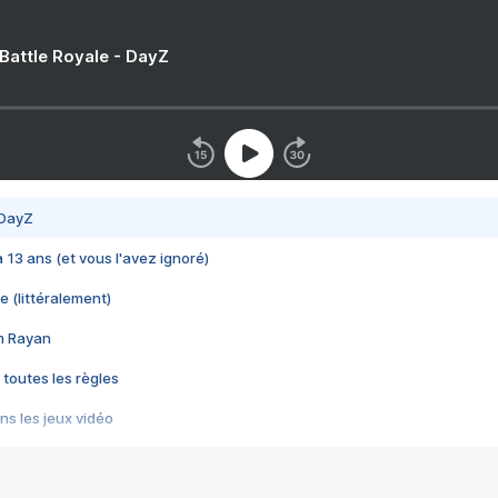
 Battle Royale - DayZ
 DayZ
 a 13 ans (et vous l'avez ignoré)
e (littéralement)
im Rayan
 toutes les règles
s les jeux vidéo
us choquant de Rockstar ? - Le scandale BULLY