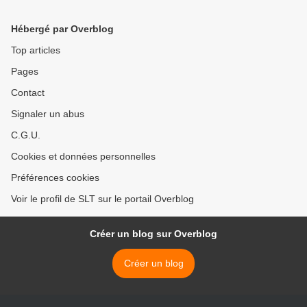
(Washington Examiner)
lieux de rassemblement et
spectacles pas avant mi-
Hébergé par Overblog
juillet. L'Opep et ses
partenaires conviennent
Top articles
d'une baisse de la
Pages
production de pétrole;
Covid-19, chute du bilan
Contact
quotidien des morts aux
USA et en Europe; Marine
Signaler un abus
Le Pen appelle à "tester
C.G.U.
massivement les gens qui
travaillent"... >
Cookies et données personnelles
Préférences cookies
Voir le profil de SLT sur le portail Overblog
Créer un blog sur Overblog
Créer un blog