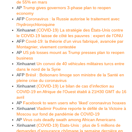
de 55% en mars
AP
Trump gives governors 3-phase plan to reopen
economy
AFP
Coronavirus : la Russie autorise le traitement avec
l'hydroxychloroquine
Xinhuanet
(COVID-19) La stratégie des États-Unis contre
le COVID-19 laisse de côté les pauvres : expert de l'ONU
AFP
Covid-19: la théorie d'un virus fabriqué, avancée par
Montagnier, vivement contestée
AP
US job losses mount as Trump presses plan to reopen
business
Xinhuanet
Un convoi de 40 véhicules militaires turcs entre
dans le nord de la Syrie
AFP
Brésil : Bolsonaro limoge son ministre de la Santé en
pleine crise du coronavirus
Xinhuanet
(COVID-19) Le bilan de cas d'infection au
COVID-19 en Afrique de l'Ouest établi à 21H30 GMT du 16
avril
AP
Facebook to warn users who ‘liked’ coronavirus hoaxes
Xinhuanet
Vladimir Poutine reporte le défilé de la Victoire à
Moscou sur fond de pandémie de COVID-19
AP
Virus cuts deadly swath among African Americans
Xinhuanet
(COVID-19) Etats-Unis : plus de 5 millions de
demandes d'assurance chômage la semaine dernière en