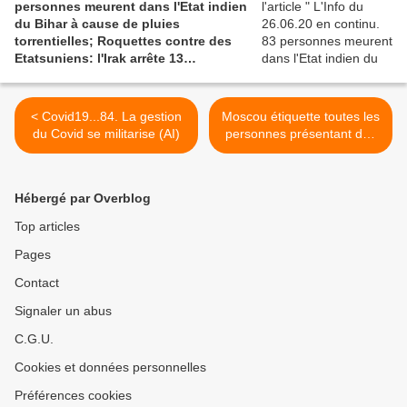
personnes meurent dans l'Etat indien
du Bihar à cause de pluies
torrentielles; Roquettes contre des
Etatsuniens: l'Irak arrête 13
combattants pro-Iran
< Covid19...84. La gestion
Moscou étiquette toutes les
du Covid se militarise (AI)
personnes présentant des
symptômes respiratoires
comme suspectes du
COVID-19 (Southfront) >
Hébergé par Overblog
Top articles
Pages
Contact
Signaler un abus
C.G.U.
Cookies et données personnelles
Préférences cookies