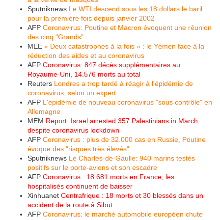
Sputniknews
Le WTI descend sous les 18 dollars le baril
pour la première fois depuis janvier 2002
AFP
Coronavirus: Poutine et Macron évoquent une réunion
des cinq "Grands"
MEE
« Deux catastrophes à la fois » : le Yémen face à la
réduction des aides et au coronavirus
AFP
Coronavirus: 847 décès supplémentaires au
Royaume-Uni, 14.576 morts au total
Reuters
Londres a trop tardé à réagir à l'épidémie de
coronavirus, selon un expert
AFP
L'épidémie de nouveau coronavirus "sous contrôle" en
Allemagne
MEM
Report: Israel arrested 357 Palestinians in March
despite coronavirus lockdown
AFP
Coronavirus : plus de 32.000 cas en Russie, Poutine
évoque des "risques très élevés"
Sputniknews
Le Charles-de-Gaulle: 940 marins testés
positifs sur le porte-avions et son escadre
AFP
Coronavirus : 18.681 morts en France, les
hospitalisés continuent de baisser
Xinhuanet
Centrafrique : 18 morts et 30 blessés dans un
accident de la route à Sibut
AFP
Coronavirus: le marché automobile européen chute