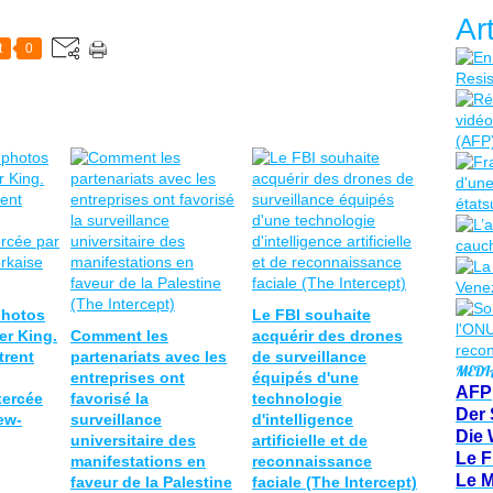
Ar
t
0
photos
Le FBI souhaite
er King.
Comment les
acquérir des drones
trent
partenariats avec les
de surveillance
MEDI
entreprises ont
équipés d'une
AFP
xercée
favorisé la
technologie
Der 
ew-
surveillance
d'intelligence
Die 
universitaire des
artificielle et de
Le F
manifestations en
reconnaissance
Le 
faveur de la Palestine
faciale (The Intercept)