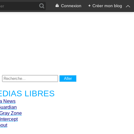
Connexion
+
Créer mon blog
DIAS LIBRES
ca News
Guardian
Gray Zone
Intercept
hout