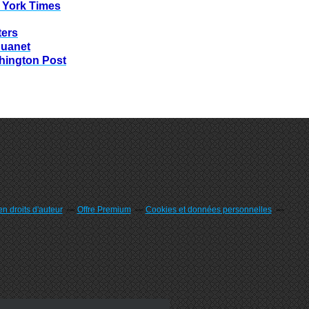
 York Times
ters
huanet
hington Post
n droits d'auteur
Offre Premium
Cookies et données personnelles