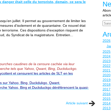
u danger était celle du terroriste, demain, ce sera le
Ne
Abonn
artic
usqu’en juillet. Il permet au gouvernement de limiter les
Email
mesures d’isolement et de quarantaine. Ce nouvel état
e terrorisme. Ces dispositions d’exception risquent de
Ar
, du Syndicat de la magistrature. Entretien...
2026
Ja
2025
2024
2023
 fourches caudines de la censure cachée via leur
2022
erche tels que Yahoo, Qwant, Bing, Duckduckgo.
2021
ottent et censurent les articles de SLT en les
2020
2019
és sur Yahoo, Bing, Duckdukgo, Qwant.
2018
rche Yahoo, Bing et Duckduckgo déréférencent la quasi-
2017
2016
2015
Article suivant
2014
2013