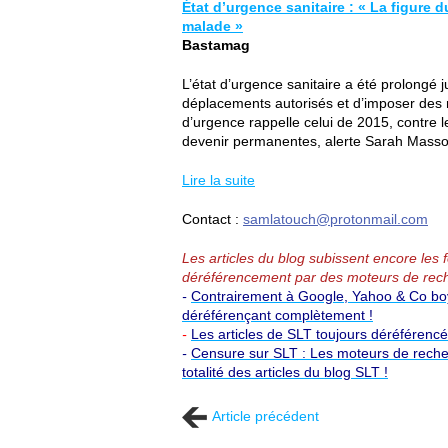
État d’urgence sanitaire : « La figure d
malade »
Bastamag
L’état d’urgence sanitaire a été prolongé j
déplacements autorisés et d’imposer des 
d’urgence rappelle celui de 2015, contre l
devenir permanentes, alerte Sarah Massoud
Lire la suite
Contact :
samlatouch@protonmail.com
Les articles du blog subissent encore les
déréférencement par des moteurs de rech
-
Contrairement à Google, Yahoo & Co boyc
déréférençant complètement !
-
Les articles de SLT toujours déréférenc
-
Censure sur SLT : Les moteurs de reche
totalité des articles du blog SLT !
Article précédent