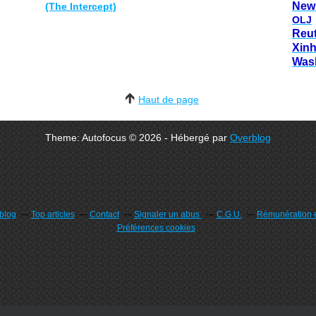
New
(The Intercept)
OLJ
Reu
Xin
Was
Haut de page
Theme: Autofocus © 2026 - Hébergé par
Overblog
rblog
Top articles
Contact
Signaler un abus
C.G.U.
Rémunération e
Préférences cookies