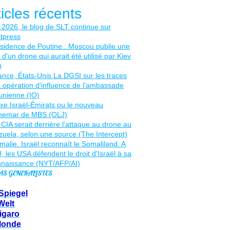
ticles récents
AS GENERALISTES
Spiegel
Welt
igaro
Monde