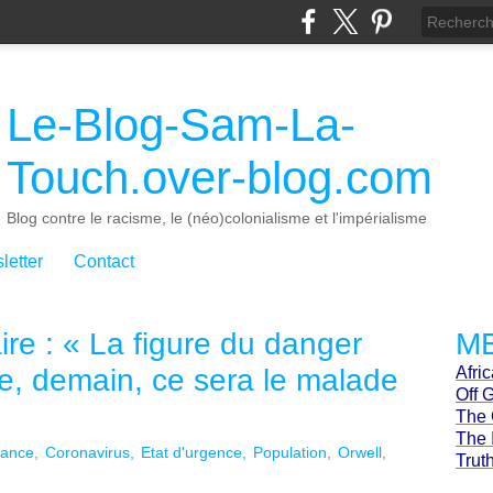
Le-Blog-Sam-La-
Touch.over-blog.com
Blog contre le racisme, le (néo)colonialisme et l'impérialisme
letter
Contact
ire : « La figure du danger
ME
ste, demain, ce sera le malade
Afri
Off 
The 
The 
lance
Coronavirus
Etat d'urgence
Population
Orwell
Trut