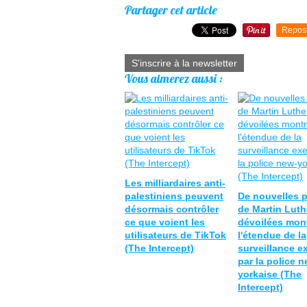
Partager cet article
Repos
S'inscrire à la newsletter
Vous aimerez aussi :
Les milliardaires anti-
palestiniens peuvent
De nouvelles 
désormais contrôler
de Martin Luth
ce que voient les
dévoilées mon
utilisateurs de TikTok
l'étendue de la
(The Intercept)
surveillance e
par la police n
yorkaise (The
Intercept)