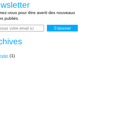
wsletter
ez-vous pour être averti des nouveaux
les publiés.
chives
nvier
(1)