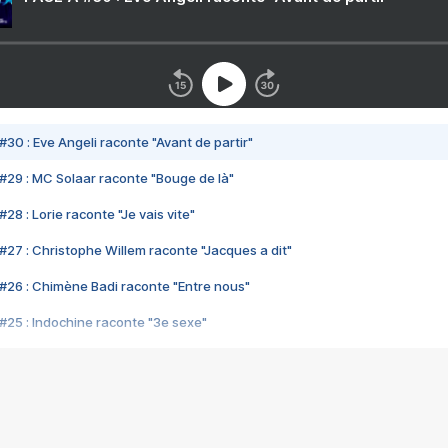
#30 : Eve Angeli raconte "Avant de partir"
#29 : MC Solaar raconte "Bouge de là"
28 : Lorie raconte "Je vais vite"
#27 : Christophe Willem raconte "Jacques a dit"
#26 : Chimène Badi raconte "Entre nous"
#25 : Indochine raconte "3e sexe"
#24 : Zaho raconte "C'est chelou"
#23 : Patrick Bruel raconte "Au café des délices"
#22 : Kyo raconte "Le chemin"