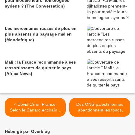
pour modèle leurs homologues
syriens ? (The Conversation)
Les mercenaires russes de plus en
plus absents du paysage malien
(Mondafrique)
Mali : la France recommande à ses
ressortissants de quitter le pays
(Africa News)
< Covid-19 en France.
Des ONG palestiniennes
Selon le Canard enchaîné,
abandonnent les fonds
"à force d'insister sur la
européens pour dénoncer
gravité de la situation, les
des conditions qui «
Anglais nous ont cru et
criminalisent la résistance »
Hébergé par Overblog
nous ont fermé leur porte"
(MEE) >