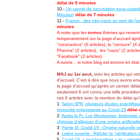
délai de 5 minutes
10.-
Un carnet de vaccination sous-cutané
Minutes)
délai de 7 minutes
11.-
France : des néo-nazis au sein de l’
minutes
A noter que les
termes
thèmes qui revienne
temporairement sur la page d'accueil après
"coronavirus" (6 articles), la "censure" (4 a
Pharma" (2 articles), les "nazis" (2 articles
"Facebook" (2 articles).
A suivre... si notre blog est encore en état
MAJ au 1er aout,
voici les articles qui 
d'accueil. C'est à dire que nous avons env
la page d'accueil qu'après un certain délai
seulement 6 ont connu une telle procédure
ces 6 articles avec la mention du délai qu'
1.
Selon SPR, plusieurs études scientifiq
immunité préexistante au Covid-19
délai
2.
Après le Pr. Luc Montagnier, biologiste 
chinoise d'alléguer d'une origine artificiel
3.
Partie III. Covid-19 : Origine naturelle o
4
.
Lettre ouverte : Réfuter la "vérification 
5.
Covid-19, « psychopathes » et « négation