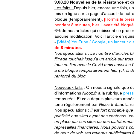
9.08.20
Nouvelles de la résistance et d
Les faits :
Depuis hier, encore une fois, un
mis en ligne sur la page d'accueil de notre 
bloqué (temporairement).
[Hormis le prése
pendant 8 minutes, hier il avait été bloqué
6% de nos articles qui subissent ce proce
aucune modification. Voici l'article en ques
-
[Vidéo] YouTube / Google, un lanceur d'
de 8 minutes.
Nos spéculations
:
Le nombre d'articles bl
filtrage touchait jusqu'à un article sur troi
tous en lien avec le Covid mais aussi les
a été bloqué temporairement hier (cf. fil 
renforcé du blog.
Nouveaux faits
: On nous a signalé que dep
d'informations
Niooz.fr
à la rubrique
press
temps réel. Et cela depuis plusieurs année
tenu régulièrement par
Niooz.fr
dans la r
Nos spéculations
:
Il est fort probable q
publicité aux sites ayant des contenus "con
en place par ces sites ou des plateforme
représailles financières. Nous pouvons co
de peur de voir ses revenus publicitaires 