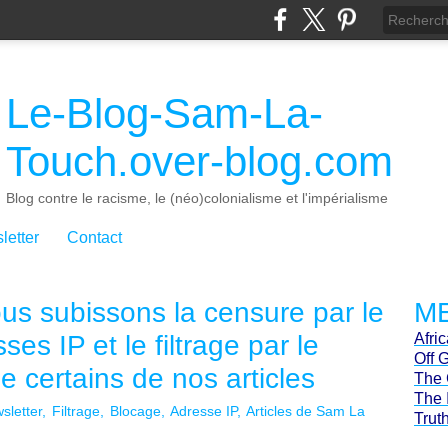
Le-Blog-Sam-La-
Touch.over-blog.com
Blog contre le racisme, le (néo)colonialisme et l'impérialisme
letter
Contact
ous subissons la censure par le
ME
es IP et le filtrage par le
Afri
Off 
 certains de nos articles
The 
The 
sletter
Filtrage
Blocage
Adresse IP
Articles de Sam La
Trut