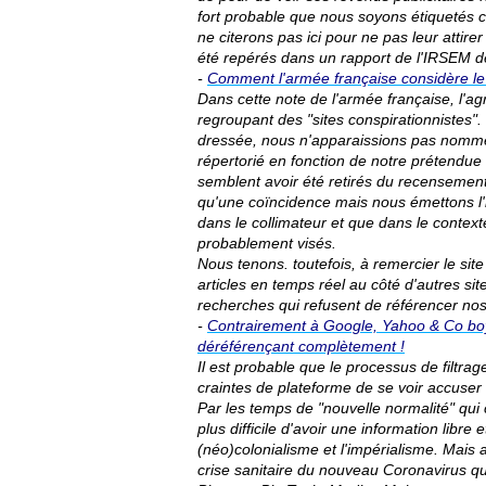
fort probable que nous soyons étiquetés c
ne citerons pas ici pour ne pas leur atti
été repérés dans un rapport de l'IRSEM de
-
Comment l'armée française considère le b
Dans cette note de l'armée française, l'ag
regroupant des "sites conspirationnistes". 
dressée, nous n'apparaissions pas nomm
répertorié en fonction de notre prétendue 
semblent avoir été retirés du recensement 
qu'une coïncidence mais nous émettons l'h
dans le collimateur et que dans le context
probablement visés.
Nous tenons. toutefois, à remercier le sit
articles en temps réel au côté d'autres s
recherches qui refusent de référencer nos
-
Contrairement à Google, Yahoo & Co boyc
déréférençant complètement !
Il est probable que le processus de filtra
craintes de plateforme de se voir accuser 
Par les temps de "nouvelle normalité" qui 
plus difficile d'avoir une information libre
(néo)colonialisme et l'impérialisme. Mais a
crise sanitaire du nouveau Coronavirus qui