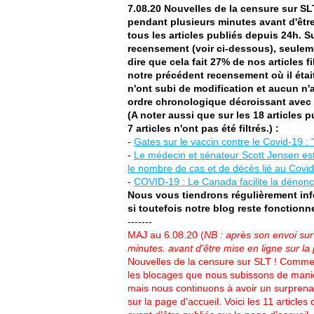
7.08.20 Nouvelles de la censure sur SLT
pendant plusieurs minutes avant d'êtr
tous les articles publiés depuis 24h. S
recensement (voir ci-dessous), seuleme
dire que cela fait 27% de nos articles 
notre précédent recensement où il était 
n'ont subi de modification et aucun n'a 
ordre chronologique décroissant avec l
(A noter aussi que sur les 18 articles p
7 articles n'ont pas été filtrés.) :
-
Gates sur le vaccin contre le Covid-19 :
-
Le médecin et sénateur Scott Jensen est
le nombre de cas et de décès lié au Covid
-
COVID-19 : Le Canada facilite la dénon
Nous vous tiendrons régulièrement inf
si toutefois notre blog reste fonctionne
-------
MAJ au 6.08.20 (
NB : après son envoi sur
minutes. avant d'être mise en ligne sur la
Nouvelles de la censure sur SLT ! Comme
les blocages que nous subissons de maniè
mais nous continuons à avoir un surprenant
sur la page d'accueil. Voici les 11 article