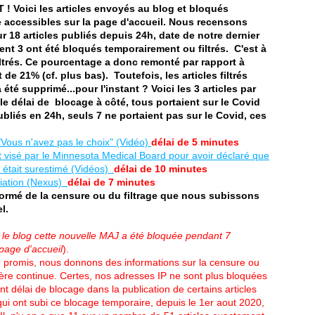
 ! Voici les articles envoyés au blog et bloqués
e accessibles sur la page d'accueil. Nous recensons
ur 18 articles publiés depuis 24h, date de notre dernier
nt 3 ont été bloqués temporairement ou filtrés. C'est à
filtrés. Ce pourcentage a donc remonté par rapport à
de 21% (cf. plus bas). Toutefois, les articles filtrés
été supprimé...pour l'instant ? Voici les 3 articles par
e délai de blocage à côté, tous portaient sur le Covid
ubliés en 24h, seuls 7 ne portaient pas sur le Covid, ces
 "Vous n'avez pas le choix" (Vidéo)
délai de 5 minutes
 visé par le Minnesota Medical Board pour avoir déclaré que
 était surestimé (Vidéos)
délai de 10 minutes
ciation (Nexus)
délai de 7 minutes
ormé de la censure ou du filtrage que nous subissons
l.
 le blog cette nouvelle MAJ a été bloquée pendant 7
 page d'accueil
).
 promis, nous donnons des informations sur la censure ou
re continue. Certes, nos adresses IP ne sont plus bloquées
 délai de blocage dans la publication de certains articles
s qui ont subi ce blocage temporaire, depuis le 1er aout 2020,