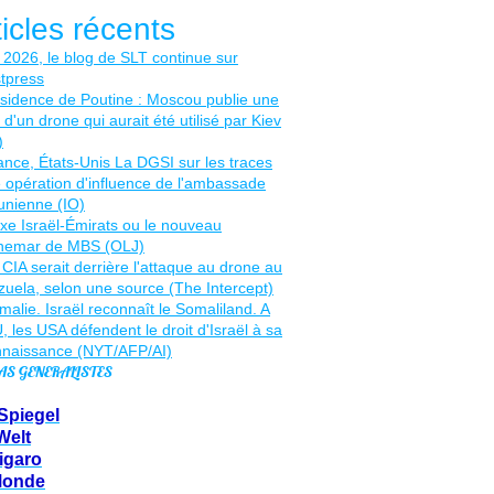
ticles récents
AS GENERALISTES
Spiegel
Welt
igaro
Monde