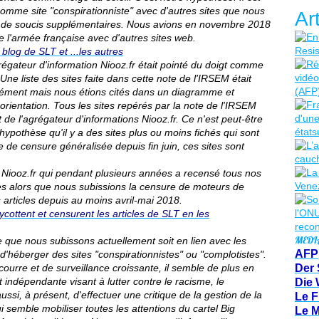
omme site "conspirationniste" avec d'autres sites que nous
Ar
rer de soucis supplémentaires. Nous avions en novembre 2018
 l'armée française avec d'autres sites web.
log de SLT et ...les autres
régateur d'information Niooz.fr était pointé du doigt comme
Une liste des sites faite dans cette note de l'IRSEM était
ément mais nous étions cités dans un diagramme et
orientation. Tous les sites repérés par la note de l'IRSEM
de l'agrégateur d'informations Niooz.fr. Ce n'est peut-être
ypothèse qu'il y a des sites plus ou moins fichés qui sont
e de censure généralisée depuis fin juin, ces sites sont
e Niooz.fr qui pendant plusieurs années a recensé tous nos
ites alors que nous subissions la censure de moteurs de
 articles depuis au moins avril-mai 2018.
ottent et censurent les articles de SLT en les
MEDI
ge que nous subissons actuellement soit en lien avec les
AFP
d'héberger des sites "conspirationnistes" ou "complotistes".
courre et de surveillance croissante, il semble de plus en
Der 
 et indépendante visant à lutter contre le racisme, le
Die 
ussi, à présent, d'effectuer une critique de la gestion de la
Le F
 semble mobiliser toutes les attentions du cartel Big
Le 