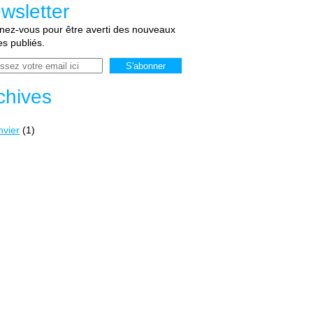
wsletter
ez-vous pour être averti des nouveaux
les publiés.
chives
nvier
(1)