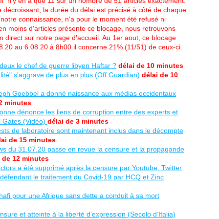
. Il n'y en a que 11 sur un nombre de 51 articles exactement.
e décroissant, la durée du délai est précisé à côté de chaque
 à notre connaissance, n'a pour le moment été refusé ni
en moins d'articles présente ce blocage, nous retrouvons
en direct sur notre page d'accueil. Au 1er aout, ce blocage
08.20 au 6.08.20 à 8h00 il concerne 21% (11/51) de ceux-ci.
s deux le chef de guerre libyen Haftar ?
délai de 10 minutes
ité" s'aggrave de plus en plus (Off Guardian)
délai de 10
eph Goebbel a donné naissance aux médias occidentaux
 2 minutes
onne dénonce les liens de corruption entre des experts et
l Gates (Vidéo)
délai de 3 minutes
sts de laboratoire sont maintenant inclus dans le décompte
lai de 15 minutes
s du 31.07.20 passe en revue la censure et la propagande
i de 12 minutes
ctors a été supprimé après la censure par Youtube, Twitter
 défendant le traitement du Covid-19 par HCQ et Zinc
i pour une Afrique sans dette a conduit à sa mort
re et atteinte à la liberté d’expression (Secolo d’Italia)