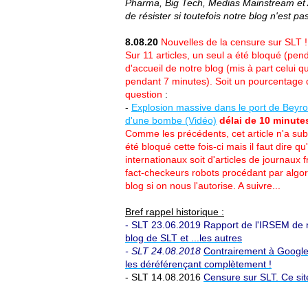
Pharma, Big Tech, Medias Mainstream et A
de résister si toutefois notre blog n'est pa
8.08.20
Nouvelles de la censure sur SLT !
Sur 11 articles, un seul a été bloqué (pen
d'accueil de notre blog (mis à part celui 
pendant 7 minutes). Soit un pourcentage d'a
question
:
-
Explosion massive dans le port de Beyrou
d'une bombe (Vidéo)
délai de 10 minute
Comme les précédents, cet article n'a subi
été bloqué cette fois-ci mais il faut dire qu'
internationaux soit d'articles de journaux
fact-checkeurs robots procédant par algo
blog si on nous l'autorise. A suivre...
Bref rappel historique :
- SLT 23.06.2019 Rapport de l'IRSEM de
blog de SLT et ...les autres
- SLT 24.08.2018
Contrairement à Google,
les déréférençant complètement !
- SLT 14.08.2016
Censure sur SLT. Ce sit