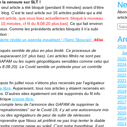
e la censure sur SLT !
Ne
 seul article a été bloqué (pendant 8 minutes) avant d'être
Abonn
blog. C'est le seul article sur 16 articles publiés qui a été
artic
nt article, que vous lisez actuellement, bloqué à nouveau
 10 minutes, cf fil du 8.08.20 plus bas].
Ce qui fait environ
Email
ssus. Comme les précédents articles bloqués il n'a subi
tion :
Ar
alerte révèle un agenda inquiétant ! (Spiro Skouras)
délai
2026
oqués semble de plus en plus limité. Ce processus de
Ja
s auparavant (cf. plus bas). Les articles filtrés ne sont pas
2025
 GAFAM ou les sujets géopolitiques sensibles comme celui qui
2024
du 8.08.20). Le Covid semble un prétexte pour un contrôle
2023
2022
2021
uis fin juillet nous n'étions plus recensés par l'agrégateur
2020
e libre
. Auparavant, tous nos articles y étaient recensés en
2019
s. D'autres sites également ont été supprimés du fil info
2018
ubrique
presse libre.
2017
ue compte tenu de l'annonce des GAFAM de supprimer la
2016
spirationnistes" sur le Covid-19, il y ait une autocensure mis
2015
s ou des agrégateurs de peur de subir de sérieuses
2014
mprendre que Niooz ait préféré ne pas trop tenter le diable
2013
fondre comme neige au soleil. C'est notre hypothèse. Il est