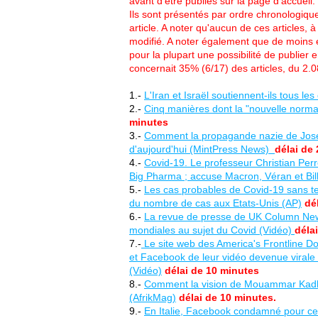
avant d'être publiés sur la page d'accueil
Ils sont présentés par ordre chronologiqu
article. A noter qu'aucun de ces articles,
modifié. A noter également que de moins 
pour la plupart une possibilité de publier 
concernait 35% (6/17) des articles, du 2.
1.-
L'Iran et Israël soutiennent-ils tous le
2.-
Cinq manières dont la "nouvelle normal
minutes
3.-
Comment la propagande nazie de Jos
d'aujourd'hui (MintPress News)
délai de
4.-
Covid-19. Le professeur Christian Perr
Big Pharma ; accuse Macron, Véran et Bil
5.-
Les cas probables de Covid-19 sans te
du nombre de cas aux Etats-Unis (AP)
dé
6.-
La revue de presse de UK Column New
mondiales au sujet du Covid (Vidéo)
déla
7.-
Le site web des America's Frontline Do
et Facebook de leur vidéo devenue virale
(Vidéo)
délai de 10 minutes
8.-
Comment la vision de Mouammar Kadhaf
(AfrikMag)
délai de 10 minutes.
9.-
En Italie, Facebook condamné pour censu