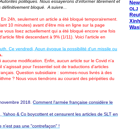
utorités politiques. Nous essayerons d'informer librement et
New
s définitivement bloqué. A suivre...
OLJ
Reu
 En 24h, seulement un article a été bloqué temporairement.
Xin
dant 10 minutes) avant d'être mis en ligne sur la page
Was
que vous lisez actuellement qui a été bloqué encore une fois
rticle filtré descendant à 9% (1/11). Voici l'article en
th. Ce vendredi, Aoun évoque la possibilité d'un missile ou
s.
 aucune modification. Enfin, aucun article sur le Covid n'a
il s'agissait pour l'essentiel soit de traductions d'articles
 français. Question subsidiaire : sommes-nous livrés à des
rithme ? Nous vous tiendrons au courant des péripéties du
 novembre 2018.
Comment l'armée française considère le
 Yahoo & Co boycottent et censurent les articles de SLT en
e n'est pas une "contrefaçon" !