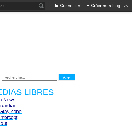
Connexion
+
Créer mon blog
DIAS LIBRES
ca News
Guardian
Gray Zone
Intercept
hout