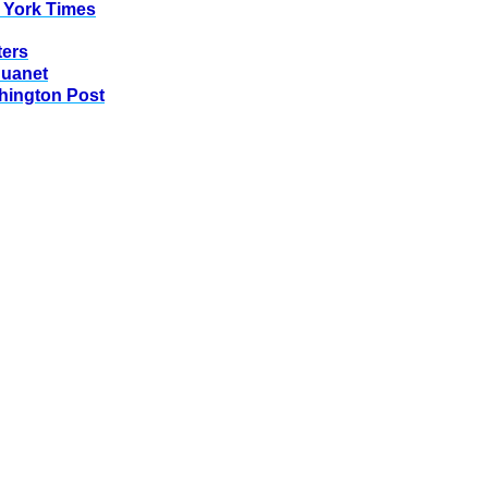
 York Times
ters
huanet
hington Post