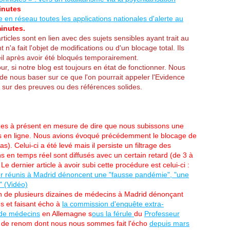
inutes
n réseau toutes les applications nationales d'alerte au
minutes.
ticles sont en lien avec des sujets sensibles ayant trait au
'a fait l'objet de modifications ou d'un blocage total. Ils
eil après avoir été bloqués temporairement.
, si notre blog est toujours en état de fonctionner. Nous
 nous baser sur ce que l'on pourrait appeler l'Evidence
 sur des preuves ou des références solides.
s à présent en mesure de dire que nous subissons une
 mis en ligne. Nous avions évoqué précédemment le blocage de
s). Celui-ci a été levé mais il persiste un filtrage des
ns en temps réel sont diffusés avec un certain retard (de 3 à
Le dernier article à avoir subi cette procédure est celui-ci :
r réunis à Madrid dénoncent une "fausse pandémie", "une
" (Vidéo)
nion de plusieurs dizaines de médecins à Madrid dénonçant
s et faisant écho à
la commission d'enquête extra-
 de médecins
en Allemagne s
ous la férule
du
Professeur
d de renom dont nous nous sommes fait l'écho
depuis mars