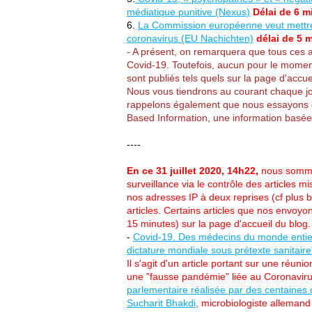
médiatique punitive (Nexus)
Délai de 6 m
6.
La Commission européenne veut mettre e
coronavirus (EU Nachichten)
délai de 5 
- A présent, on remarquera que tous ces ar
Covid-19. Toutefois, aucun pour le moment n
sont publiés tels quels sur la page d'accu
Nous vous tiendrons au courant chaque jour
rappelons également que nous essayons de
Based Information, une information basée
----
En ce 31 juillet 2020, 14h22,
nous somme
surveillance via le contrôle des articles
nos adresses IP à deux reprises (cf plus ba
articles. Certains articles que nos envoyo
15 minutes) sur la page d'accueil du blog. 
-
Covid-19. Des médecins du monde entie
dictature mondiale sous prétexte sanitaire
Il s'agit d'un article portant sur une réu
une "fausse pandémie" liée au Coronaviru
parlementaire réalisée par des centaines
Sucharit Bhakdi
, microbiologiste alleman