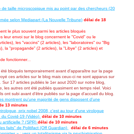
 de taille microscopique mis au point par des chercheurs (20
armée selon Mediapart (La Nouvelle Tribune)
délai de 18
nt le plus souvent parmi les articles bloqués
 leur envoi sur le blog concernent le "Covid" ou le
rticles), les "vaccins" (2 articles), les "laboratoires" ou "Big
), la "propagande" (2 articles), la "Libye" (2 articles) et
 de fonctionner...
ont été bloqués temporairement avant d'apparaître sur la page
oyé ces articles sur le blog mais ceux-ci ne sont apparus sur
. Sur 17 articles publiés le 1er aout 2020 sur notre blog,
, les autres ont été publiés quasiment en temps réel. Voici
ils ont subi avant d'être publiés sur la page d'accueil du blog.
ues montrent qu'une majorité de gens disposent d'une
 de 13 minutes
virologue, prix nobel 2008, c'est au tour d'une virologue
le du Covid-19 (Vidéo).
délai de 10 minutes
u artificielle ? (SPR)
délai de 10 minutes
des faits" de Politifact (Off Guardian)
délai de 6 minutes
nistes » : vers un totalitarisme via la psychiatrisation