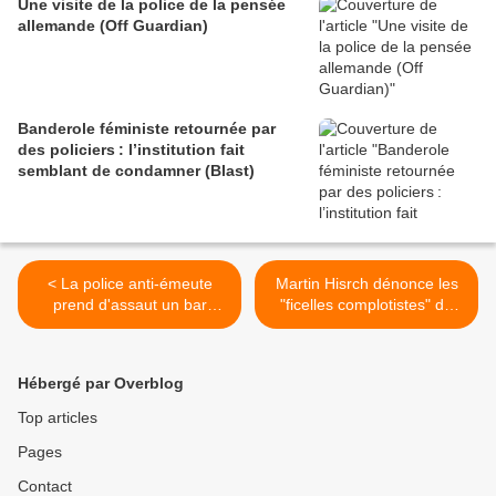
Une visite de la police de la pensée
allemande (Off Guardian)
Banderole féministe retournée par
des policiers : l’institution fait
semblant de condamner (Blast)
< La police anti-émeute
Martin Hisrch dénonce les
prend d'assaut un bar
"ficelles complotistes" de
parisien lors de la finale de
Didier Raoult sur France
la Ligue des champions, en
inter (Vidéo) >
raison d'un manque de
Hébergé par Overblog
distanciation sociale
(SkyNews)
Top articles
Pages
Contact