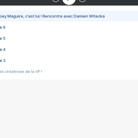
bey Maguire, c'est lui ! Rencontre avec Damien Witecka
e 6
e 5
e 4
e 3
s créatrices de la VF !
e 2
e 1
e Mektoub My Love arrive enfin ! Rencontre avec Shaïn Boumedine et Sal
i : après Toni en famille
elle réalise le bouleversant Dites lui que je l'aime