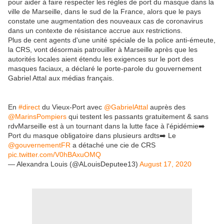
pour aider à faire respecter les règles de port du masque dans la
ville de Marseille, dans le sud de la France, alors que le pays
constate une augmentation des nouveaux cas de coronavirus
dans un contexte de résistance accrue aux restrictions.
Plus de cent agents d'une unité spéciale de la police anti-émeute,
la CRS, vont désormais patrouiller à Marseille après que les
autorités locales aient étendu les exigences sur le port des
masques faciaux, a déclaré le porte-parole du gouvernement
Gabriel Attal aux médias français.
En
#direct
du Vieux-Port avec
@GabrielAttal
auprès des
@MarinsPompiers
qui testent les passants gratuitement & sans
rdvMarseille est à un tournant dans la lutte face à l'épidémie➡️
Port du masque obligatoire dans plusieurs ardts➡️ Le
@gouvernementFR
a détaché une cie de CRS
pic.twitter.com/V0hBAxuOMQ
— Alexandra Louis (@ALouisDeputee13)
August 17, 2020