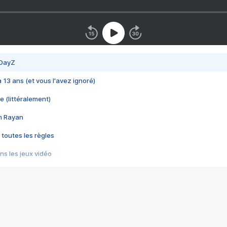
 DayZ
 a 13 ans (et vous l'avez ignoré)
e (littéralement)
im Rayan
 toutes les règles
s les jeux vidéo
us choquant de Rockstar ? - Le scandale BULLY
e plus moche de Steam
du RÊVE tourne au CAUCHEMAR
pendant 8 heures