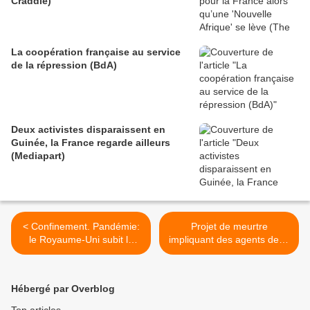
Craddle)
La coopération française au service
de la répression (BdA)
Deux activistes disparaissent en
Guinée, la France regarde ailleurs
(Mediapart)
< Confinement. Pandémie:
Projet de meurtre
le Royaume-Uni subit la
impliquant des agents de la
pire récession en Europe
DGSE : qui voulait tuer
avec une chute record du
l’hypnotiseuse ? (Le
PIB (AFP)
Parisien) >
Hébergé par Overblog