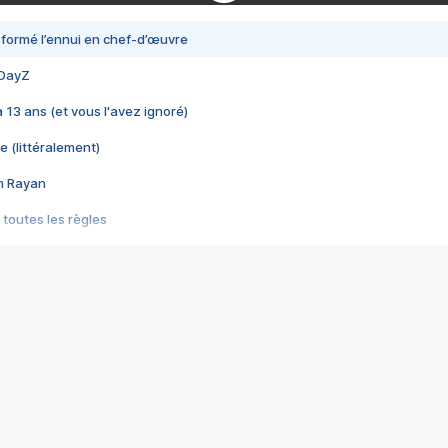
nsformé l’ennui en chef-d’œuvre
 DayZ
 a 13 ans (et vous l'avez ignoré)
e (littéralement)
im Rayan
 toutes les règles
s les jeux vidéo
us choquant de Rockstar ? - Le scandale BULLY
e plus moche de Steam
du RÊVE tourne au CAUCHEMAR
pendant 8 heures
it… à tort