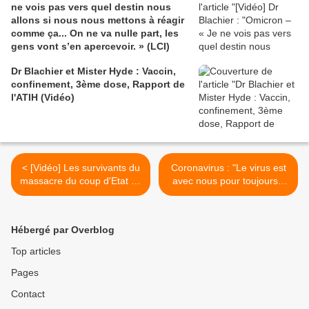
ne vois pas vers quel destin nous
allons si nous nous mettons à réagir
comme ça... On ne va nulle part, les
gens vont s’en apercevoir. » (LCI)
Dr Blachier et Mister Hyde : Vaccin,
confinement, 3ème dose, Rapport de
l'ATIH (Vidéo)
< [Vidéo] Les survivants du
Coronavirus : "Le virus est
massacre du coup d'Etat en
avec nous pour toujours",
Bolivie réclament justice
confie une responsable de
(Grayzone)
l'OMS (La Provence) >
Hébergé par Overblog
Top articles
Pages
Contact