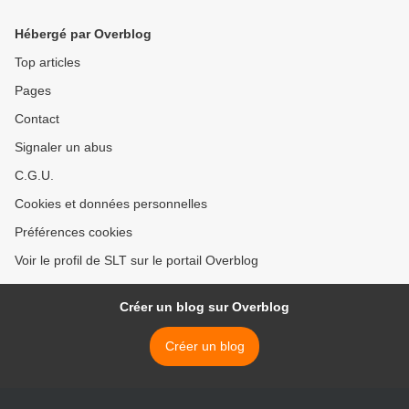
pour sa victoire électorale
Azerbaïdjan (AFP) >
en raison des allégations de
Hébergé par Overblog
fraude électorale de Trump
et du camp républicain
Top articles
Pages
Contact
Signaler un abus
C.G.U.
Cookies et données personnelles
Préférences cookies
Voir le profil de SLT sur le portail Overblog
Créer un blog sur Overblog
Créer un blog