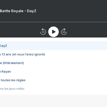
 Battle Royale - DayZ
 DayZ
 a 13 ans (et vous l'avez ignoré)
e (littéralement)
im Rayan
 toutes les règles
s les jeux vidéo
us choquant de Rockstar ? - Le scandale BULLY
e plus moche de Steam