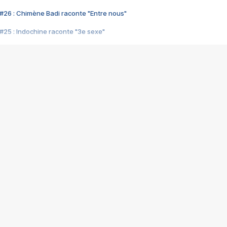
#26 : Chimène Badi raconte "Entre nous"
#25 : Indochine raconte "3e sexe"
#24 : Zaho raconte "C'est chelou"
#23 : Patrick Bruel raconte "Au café des délices"
#22 : Kyo raconte "Le chemin"
#21 : Nolwenn Leroy raconte "Cassé"
#20 : Patrick Hernandez raconte "Born to be alive"
#19 : Lorie raconte "Près de moi"
#18 : Michael Jones raconte "A nos actes manqués" (avec Jean-Jacque
#17 : Khaled raconte "Aïcha"
#16 : Corneille raconte "Parce qu'on vient de loin"
#15 : Indochine raconte "L'aventurier"