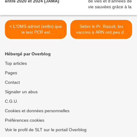
entre 2020 et 2024 (JAMA)
< L'OMS admet (enfin) que
Selon le Pr. Raoult, les
le test PCR est
vaccins à ARN ont peu de
potentiellement défectueux.
chance de fonctionner, le
Il s'agit de la 2ème note en
Remdesivir aurait favorisé
2 mois jetant encore plus
les mutations (Vidéo) >
Hébergé par Overblog
de doutes sur la mesure
phare du diagnostic de la
Top articles
Covid (Off-Guardian)
Pages
Contact
Signaler un abus
C.G.U.
Cookies et données personnelles
Préférences cookies
Voir le profil de SLT sur le portail Overblog