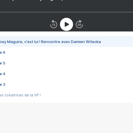
bey Maguire, c'est lui ! Rencontre avec Damien Witecka
e 6
e 5
e 4
e 3
s créatrices de la VF !
e 2
e 1
e Mektoub My Love arrive enfin ! Rencontre avec Shaïn Boumedine et Sal