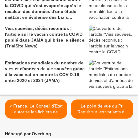
la COVID qui s'est évaporée après le
recalcul des données d'une étude
mettant en évidence des biais
méthodologiques (TrialSite News)
Vies sauvées, décès reconnus :
l'article sur le vaccin contre la COVID
publié dans JAMA qui brise le silence
(TrialSite News)
Estimations mondiales du nombre de
vies et d'années de vie sauvées grâce
à la vaccination contre la COVID-19
entre 2020 et 2024 (JAMA)
< France. Le Conseil d’Etat
Le point de vue du Pr.
autorise les fichiers de
Raoult sur les variants du
renseignement élargis
SRAS-Cov-2, les vaccins et
mentionnant les opinions
les soins (Vidéo) >
politiques, appartenances
Hébergé par Overblog
syndicales et données de