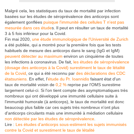
Malgré cela, les statistiques du taux de mortalité par infection
basées sur les études de séroprévalence des anticorps sont
également gonflées
puisque l'immunité des cellules T n'est pas
mesurée dans ces étude
s. Il peut en résulter un taux de mortalité
3 à 5 fois inférieur pour la Covid.
Fin mai 2020,
une étude immunologique de l'Université de Zurich
a été publiée, qui a montré pour la première fois que les tests
habituels de mesure des anticorps dans le sang (IgG et IgM)
peuvent détecter au maximum
environ un cinquième de toutes
les infections à coronavirus. De fait,
les études de séroprévalence
(dosage des anticorps à la Covid) surestiment le taux de létalité
de la Covid
, ce qui a été reconnu par
des déclarations des CDC
étatsuniens.
En effet, l'
étude du Pr. Ioannidis
faisant état d'un
taux de mortalité voisin de
0,2 %
reprise par l'OMS surestime
largement celui-ci. Si l'on tient compte des asymptomatiques très
nombreux qui ont développé une immunité cellulaire suite à
l'immunité humorale (à anticorps), le taux de mortalité est donc
beaucoup plus faible car ces sujets très nombreux n'ont plus
d'anticorps circulants mais une immunité à médiation cellulaire
non détectée par les études de séroprévalence
.
Lire :
Les études d’anticorps sous-estiment les sujets immunisés
contre la Covid et surestiment le taux de létalité