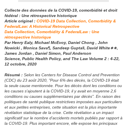
Collecte des données de la COVID-19, comorbidité et droit
fédéral : Une rétrospective historique
Article originel :
COVID-19 Data Collection, Comorbidity &
FederalLaw: A Historical Retrospective
Data Collection, Comorbidity & FederalLaw : Une
rétrospective historique
Par Henry Ealy, Michael McEvoy, Daniel Chong , John
Nowicki , Monica Sava¶, Sandeep Gupta‖, David White∗∗,
James Jordan , Daniel Simon, Paul Anderson
Science, Public Health Policy, and The Law Volume 2 : 4-22,
12 octobre, 2020
Résumé :
Selon les Centers for Disease Control and Prevention
(CDC) du 23 août 2020, "Pour 6% des décès, la COVID-19 était
la seule cause mentionnée. Pour les décès dont les conditions ou
les causes s'ajoutent à la COVID-19, il y avait en moyenne 2,6
conditions ou causes supplémentaires par décès". En raison des
politiques de santé publique restrictives imposées aux particuliers
et aux petites entreprises, cette situation est la plus importante
révélation statistique de la crise. Cette révélation a un impact
significatif sur le nombre d'accidents mortels publiés par rapport à
la COVID-19. Plus important encore, elle expose les principaux