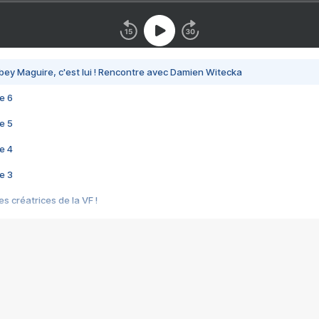
bey Maguire, c'est lui ! Rencontre avec Damien Witecka
e 6
e 5
e 4
e 3
s créatrices de la VF !
e 2
e 1
e Mektoub My Love arrive enfin ! Rencontre avec Shaïn Boumedine et Sal
i : après Toni en famille