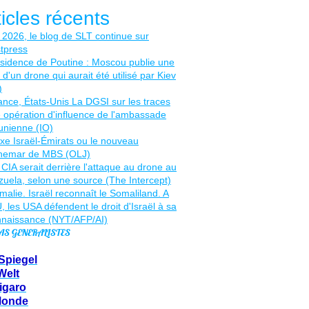
ticles récents
AS GENERALISTES
Spiegel
Welt
igaro
Monde