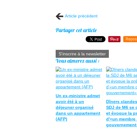
Article précédent
Partager cet article
Repos
S'inscrire à la newsletter
Vous aimerez aussi :
Un ex-ministre admet
avoir été à un
Dîners clandest
déjeuner organisé
SDJ de M6 se 
dans un appartement
et évoque la p
(AFP)
d'«un membre
gouvernement