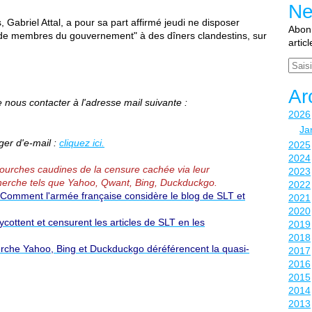
Ne
Gabriel Attal, a pour sa part affirmé jeudi ne disposer
Abonn
on de membres du gouvernement" à des dîners clandestins, sur
artic
Email
Ar
nous contacter à l'adresse mail suivante :
2026
Ja
er d'e-mail :
cliquez ici.
2025
2024
 fourches caudines de la censure cachée via leur
2023
erche tels que Yahoo, Qwant, Bing, Duckduckgo.
2022
Comment l'armée française considère le blog de SLT et
2021
2020
ottent et censurent les articles de SLT en les
2019
2018
rche Yahoo, Bing et Duckduckgo déréférencent la quasi-
2017
2016
2015
2014
2013