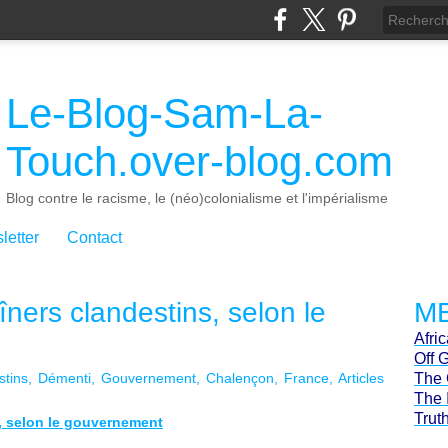
Le-Blog-Sam-La-
Touch.over-blog.com
Blog contre le racisme, le (néo)colonialisme et l'impérialisme
letter
Contact
ners clandestins, selon le
ME
Afri
Off 
stins
Démenti
Gouvernement
Chalençon
France
Articles
The 
The 
Trut
, selon le gouvernement