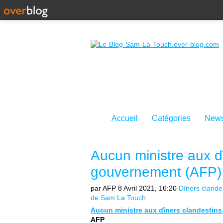
Accueil
Catégories
News
Aucun ministre aux dî
gouvernement (AFP)
par AFP
8 Avril 2021, 16:20
Dîners clande
de Sam La Touch
Aucun ministre aux dîners clandestins
AFP