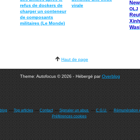
New
refus de dockers de
virale
OLJ
charger un conteneur
Reu
de composants
Xin
militaires (Le Monde)
Was
Haut de page
Theme: Autofocus © 2026 - Hébergé par
Overblog
rblog
Top articles
Contact
Signaler un abus
C.G.U.
Rémunération e
Préférences cookies