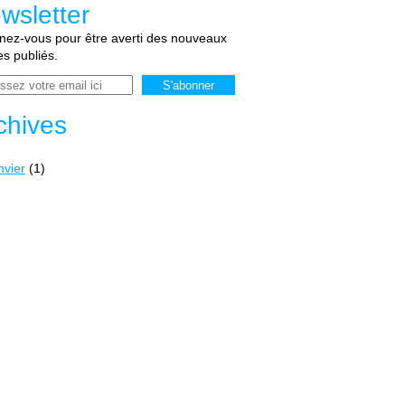
wsletter
ez-vous pour être averti des nouveaux
les publiés.
chives
nvier
(1)