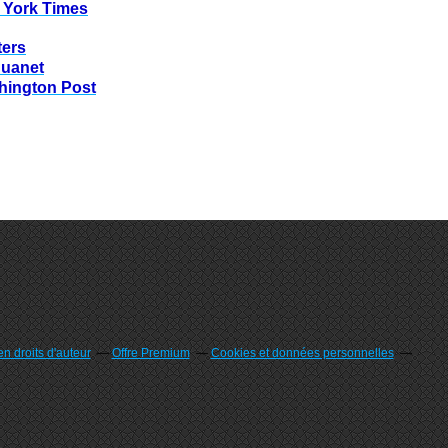
 York Times
ters
huanet
hington Post
n droits d'auteur
Offre Premium
Cookies et données personnelles