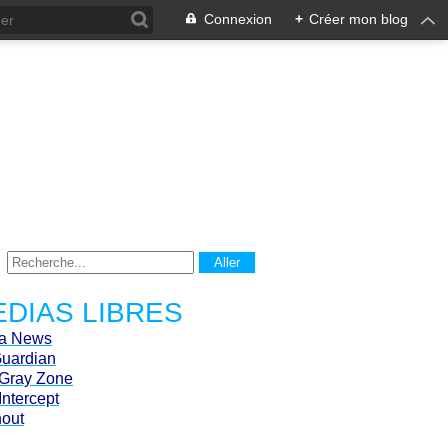
Connexion
+
Créer mon blog
DIAS LIBRES
ca News
Guardian
Gray Zone
Intercept
hout