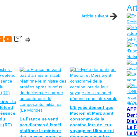
Ar
Article suivant
t
0
ins : la
MEDI
défend
L'Elysée dément que
AFP
résence
Macron et Merz aient
Der 
 du
La France ne vend
consommé de la
Die 
» (RT)
pas d’armes à Israël,
cocaïne lors de leur
Le F
réaffirme le ministre
voyage en Ukraine et
Le 
des armées après le
dénonce une infox