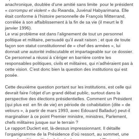
anachronique, doublée d’une amitié sans limite
pour le président
«
corrompu et violent
» du Rwanda, Juvénal Habyarimana. Elle
était conforme à l’histoire personnelle de François Mitterrand,
corrélée à son affaiblissement à la fin de sa vie (il meurt le 8
janvier 1996).
Le vrai problème est dans l’alignement de tout un personnel
politique et militaire, persuadé qu’il avait raison ; et que de toute
façon son statut constitutionnel de « chef des armées », lui
donnait une autorité indiscutable et impartageable sur ce dossier.
Ce personnel a réussi à s’ériger en barrière contre les
responsables politiques, civils et militaires, qui n’adhéraient pas à
cette vision. C’est donc bien la question des institutions qui est
posée.
Cette deuxième
question portant sur les institutions,
est celle qui
devrait faire l’objet d’un grand débat public, surtout dans la
perspective des élections pr
ésidentielles. Comment un Président
(qui plus est
en fin de vie) en période de cohabitation (dite « de
velours », à partir de mars 1993, avec Edouard Balladur) peut-il
marginaliser à ce point Premier ministre, ministres, Parlement,
chefs militaires jusque sur le terrain ?
Le rapport Duclert est, là-dessus impressionnant. Il détaille
l’organigramme de la Présidence d’où ressort, au sommet, une