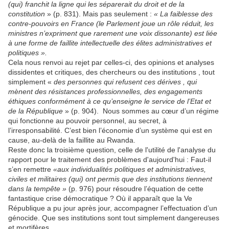
(qui) franchit la ligne qui les séparerait du droit et de la
constitution
» (p. 831). Mais pas seulement :
« La faiblesse des
contre-pouvoirs en France (le Parlement joue un rôle réduit, les
ministres n’expriment que rarement une voix dissonante) est liée
à une forme de faillite intellectuelle des élites administratives et
politiques ».
Cela nous renvoi au rejet par celles-ci, des opinions et analyses
dissidentes et critiques,
des chercheurs ou des institutions , tout
simplement «
des personnes qui refusent ces dérives , qui
mènent des résistances professionnelles, des engagements
éthiques conformément à ce qu’enseigne le service de l’Etat et
de la République
» (p. 904).
Nous sommes au cœur d’un régime
qui fonctionne au pouvoir personnel, au secret, à
l’irresponsabilité. C’est bien l’économie d’un système qui est en
cause, au-delà de la faillite au Rwanda.
Reste donc la troisième question, celle de l'utilité de l'analyse du
rapport pour le traitement des problèmes d'aujourd'hui
: Faut-il
s’en remettre
«aux individualités politiques et administratives,
civiles et militaires (qui) ont permis que des institutions tiennent
dans la tempête »
(p. 976) pour résoudre l’équation de cette
fantastique crise démocratique ? Où il apparaît que la Ve
République a pu jour après jour, accompagner l’effectuation d’un
génocide. Que ses institutions sont tout simplement dangereuses
et mortifères.