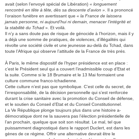
avait (selon l’envoyé spécial de Libération)
« longuement
rencontré en tête à tête, dès sa descente d’avion »
. Il a prononcé
l’oraison funèbre en avertissant que «
la France de laissera
jamais personne, ni aujourd’hui ni demain, menacer l’intégrité et
la stabilité du Tchad
». Et voilà.
Il n’y a sans doute pas de risque de génocide à l’horizon, mais il y
a déjà une somme de pratiques, de violences, d’illégalités qui
révolte une société civile et une jeunesse au-delà du Tchad, dans
toute l’Afrique qui observe l’attitude de la France de très prés.
À Paris, le même dispositif de l’hyper présidence est en place :
c’est le Président seul qui a couvert l’inadmissible coup d’Etat et
la suite. Comme si le 18 Brumaire et le 13 Mai formaient une
culture commune franco-tchadienne.
Cette culture n’est pas que symbolique. C’est celle du secret, de
l'irresponsabilité, de la décision personnelle qui s’est renforcée
durant la crise sanitaire avec la promotion du Conseil de défense,
et le soutien du Conseil d’Etat et du Conseil Constitutionnel.
La Ve République plonge toujours plus dans une histoire a-
démocratique dont ne la sauvera pas l’élection présidentielle de
l’an prochain, quelque que soit son résultat. Le mal, tel que
puissamment diagnostiqué dans le rapport Duclert, est dans les
gènes de ce régime. Offrir une alternative devrait être le