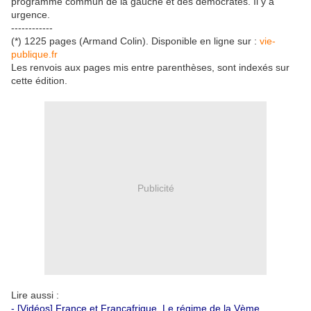
programme commun de la gauche et des démocrates. Il y a
urgence.
------------
(*) 1225 pages (Armand Colin). Disponible en ligne sur :
vie-
publique.fr
Les renvois aux pages mis entre parenthèses, sont indexés sur
cette édition.
Publicité
Lire aussi :
-
[Vidéos] France et Françafrique. Le régime de la Vème