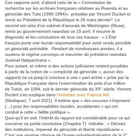
Ces rapports sont, d’abord celui de la « Commission de
recherche sur les archives françaises relatives au Rwanda et au
génocide des Tutsi (1990-1994)»
présidée par Vincent Duclert et
remis au Président de la République le 26 mars dernier*. Le
second est celui d’un cabinet d’avocats de Washington (Muse),
remis au gouvernement rwandais ce 19 avril. Il résume le
diagnostic et les conclusions de tous ces travaux :
« L’Etat
français porte une lourde responsabilité pour avoir rendu possible
un génocide prévisible.
Pendant de nombreuses années, il a
soutenu le régime corrompu et meurtrier du président rwandais
Juvénal Habyarimana
».
Pour autant, et même si des actions judiciaires restent possibles
à partir de la notion de « complicité de génocide », aucun des
rapports ne va jusqu’à conclure à une « part active » prise par la
République Française dans l’extermination de prés d’un million
de Tutsis
en 1994, soit le dernier génocide du XX° siècle. Vincent
Duclert s’en explique dans
l’entretien avec Fabrice Arfi
(Mediapart, 7 avril 2021). Il estime que «
des excuses s’imposent
(…) pour les responsabilités lourdes, accablantes
» qui ont
conduit à cette «
faillite politique
».
Quoi qu’il en soit,
l’intérêt du rapport est considérable pour ce qui
concerne sa partie conclusive (Chapitre 7) intitulée : « Dérives
des institutions, impensé du génocide et liberté républicaine ».
C’est une analyse clinique de l’hyper-présidentialisation de la V°