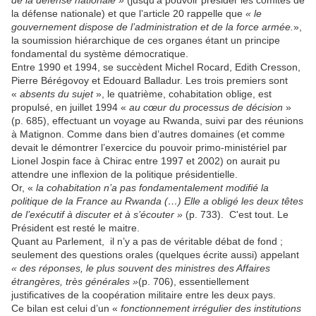
de la défense nationale »
(jusqu’à pouvoir présider les comités de
la défense nationale) et que l’article 20 rappelle que
« le
gouvernement dispose de l’administration et de la force armée.
»,
la soumission hiérarchique de ces organes étant un principe
fondamental du système démocratique.
Entre 1990 et 1994, se succèdent Michel Rocard, Edith Cresson,
Pierre Bérégovoy et Edouard Balladur. Les trois premiers sont
«
absents du sujet
», le quatrième, cohabitation oblige, est
propulsé, en juillet 1994 «
au cœur du processus de décision
»
(p. 685), effectuant un voyage au Rwanda, suivi par des réunions
à Matignon. Comme dans bien d’autres domaines (et comme
devait le démontrer l’exercice du pouvoir primo-ministériel par
Lionel Jospin face à Chirac entre 1997 et 2002) on aurait pu
attendre une inflexion de la politique présidentielle.
Or, «
la cohabitation n’a pas fondamentalement modifié la
politique de la France au Rwanda (…) Elle a obligé les deux têtes
de l’exécutif à discuter et à s’écouter »
(p. 733).
C'est tout.
Le
Président est resté le maitre.
Quant au Parlement,
il n’y a pas de véritable débat de fond ;
seulement des questions orales (quelques écrite aussi) appelant
« des réponses, le plus souvent des ministres des Affaires
étrangères, très générales »
(p. 706), essentiellement
justificatives de la coopération militaire entre les deux pays.
Ce bilan est celui d’un «
fonctionnement irrégulier des institutions