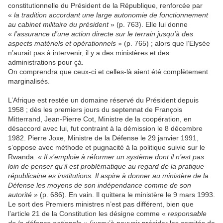
constitutionnelle du Président de la République, renforcée par
«
la tradition accordant une large autonomie de fonctionnement
au cabinet militaire du président
» (p. 763). Elle lui donne
«
l’assurance d’une action directe sur le terrain jusqu’à des
aspects matériels et opérationnels
» (p. 765) ; alors que l’Elysée
n’aurait pas à intervenir, il y a des ministères et des
administrations pour çà.
On comprendra que ceux-ci et celles-là aient été complètement
marginalisés.
L’Afrique est restée un domaine réservé du Président depuis
1958 ; dès les premiers jours du septennat de François
Mitterrand, Jean-Pierre Cot, Ministre de la coopération, en
désaccord avec lui, fut contraint à la démission le 8 décembre
1982. Pierre Joxe, Ministre de la Défense le 29 janvier 1991,
s’oppose avec méthode et pugnacité à la politique suivie sur le
Rwanda.
« Il s’emploie à réformer un système dont il n’est pas
loin de penser qu’il est problématique au regard de la pratique
républicaine es institutions. Il aspire à donner au ministère de la
Défense les moyens de son indépendance comme de son
autorité »
(p. 686). En vain. Il quittera le ministère le 9 mars 1993.
Le sort des Premiers ministres n’est pas différent, bien que
l’article 21 de la Constitution les désigne comme «
responsable