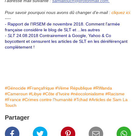
l'adresse mail suivante :
samlatouch@protonmail.com.
Pour savoir pourquoi nous avons dû changer d'e-mail :
cliquez ici.
----
- Rapport de l'IRSEM de novembre 2018.
Comment l'armée
française considère le blog de SLT et ...les autres
- SLT
24.08.2018
Contrairement à Google, Yahoo & Co
boycottent et censurent les articles de SLT en les déréférençant
complètement !
#Génocide
#Françafrique
#Vème République
#RWanda
#Cameroun
#Libye
#Côte d'Ivoire
#néocolonialisme
#Racisme
#France
#Crimes contre l'humanité
#Tchad
#Articles de Sam La
Touch
Partager