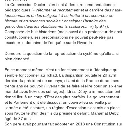
La Commission Duclert s’en tient à des « recommandations »
pédagogiques («
réformer le recrutement et la carrière des haut-
fonctionnaires en les obligeant à se frotter à la recherche en
histoire et en sciences sociales ; enseigner l’histoire des
génocides dans les établissements scolaires…
») (p.977).
Composée de huit historiens (mais aussi d’un professeur de droit
constitutionnel), ses préconisations ne pouvait peut-être pas
excéder le domaine de l’enquête sur le Rwanda.
Demeure la question de la reproduction du système qu’elle a si
bien dénoncé.
En ce moment même, c’est un fonctionnement à l’identique qui
semble fonctionner au Tchad. La disparition brutale le 20 avril
dernier du président de ce pays, si ami de la France durant ses
trente ans de pouvoir (il venait de se faire réélire pour un sixième
mandat avec 80% des suffrages), Idriss Déby, a immédiatement
donné lieu à un coup d’Etat des plus parfaits. Le gouvernement
et le Parlement ont été dissous, un couvre-feu surveillé par
l’armée a été instauré, un régime d’exception s’est mis en place
sous l’autorité d’un des fils du président défunt, Mahamat Déby,
âgé de 37 ans.
Son père avait pourtant fait adopter en 2018 une Constitution sur