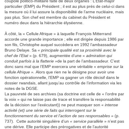
coupole politico-militaire faite de deux organes : L’Etat-major
particulier (EMP) du Président ; il est au plus prés de celui-ci dans
la mesure où il lui assure la disponibilité de l’arme nucléaire, mais
pas plus. Son chef est membre du cabinet du Président et
numéro deux dans la hiérarchie élyséenne.
À côté, la « Cellule Afrique » à laquelle François Mitterrand
accorde une grande importance ; elle est dirigée depuis 1986 par
son fils, Christophe auquel succèdera en 1992 l’ambassadeur
Bruno Delaye. Sa
« principale qualité est sa proximité avec le
chef de l’Etat
» (p. 679), augmentée d’une «
admiration qui
conduit parfois à la flatterie »
de la part de l’ambassadeur. C’est
donc sans mal que l’EMP exercera une véritable «
emprise sur la
cellule Afrique ».
Alors que rien ne le désigne pour avoir une
fonction opérationnelle, l'EMP va gagner un rôle décisif dans le
dossier rwandais, allant jusqu’au contrôle de l’information via les
notes de la DGSE.
La pauvreté de ses archives (sa doctrine est celle de « l’ordre par
la voix » qui ne laisse pas de trace et transfère la responsabilité
de la décision sur l’exécutant)) ne peut masquer son «
intense
activité (et) une série de faits qui interrogent sur le
fonctionnement du service et l’action de ses responsables »
(p.
737).
Cette autorité singulière d’un
« service parallèle
» n’est pas
une dérive. Elle participe des prérogatives et de l’autorité