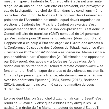
mesure, hyper-présidentielle. Outre qu’elle établissait une limite
d’âge
de 40 ans pour pouvoir être élu président, elle prévoyait le
cas de la disparition du chef de l’Etat, dans les conditions même
où celle-ci s’est produite le 20 avril : le pouvoir devait revenir au
président de l’Assemblée nationale, lequel devait organiser les
élections présidentielles. Mais le président en exercice s’est
promptement désisté, ainsi que son vice-président. C’est donc un
Conseil militaire de transition (CMT) composé de 14 généraux,
qui s’est installé pour 18 mois renouvelables
(donc pour 3 ans).
L’opposition à ce coup d’Etat est large : de l’Ordre des avocats à
la Conférence épiscopale des évêques du Tchad, l’exigence d’un
«
respect de l’ordre constitutionnel
» est générale. Même s’il n’y a
pas de véritable parti d’opposition (vu l’élimination des opposants
par Déby père), des appels
« à toutes les forces vives de la
nation afin de bouter hors du Tchad le régime crépusculaire
» se
font entendre. Bref le risque de chaos et de violences est bien là.
On aurait pu penser que la France, étroitement liée à ce régime
avec les opérations Epervier (1986), Serval (2013), Barkhane
(2014), aurait au moins exprimé sa condamnation du coup
d’Etat.
Rien du tout.
Le président Macron (seul chef d’Etat non africain présent) s’est
rendu ce 23 avril aux obsèques d’Idriss Déby auxquelles il a
assisté à la droite du fils Mahamat, auteur du coup d’Etat qu’il