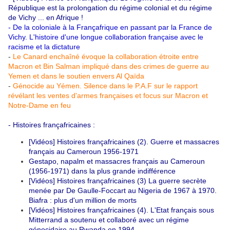
République est la prolongation du régime colonial et du régime
de Vichy ... en Afrique !
-
De la coloniale à la Françafrique en passant par la France de
Vichy. L'histoire d'une longue collaboration française avec le
racisme et la dictature
-
Le Canard enchaîné évoque la collaboration étroite entre
Macron et Bin Salman impliqué dans des crimes de guerre au
Yemen et dans le soutien envers Al Qaïda
-
Génocide au Yémen. Silence dans le P.A.F sur le rapport
révélant les ventes d'armes françaises et focus sur Macron et
Notre-Dame en feu
-
Histoires françafricaines :
[Vidéos] Histoires françafricaines (2). Guerre et massacres
français au Cameroun 1956-1971
Gestapo, napalm et massacres français au Cameroun
(1956-1971) dans la plus grande indifférence
[Vidéos] Histoires françafricaines (3) La guerre secrète
menée par De Gaulle-Foccart au Nigeria de 1967 à 1970.
Biafra : plus d'un million de morts
[Vidéos] Histoires françafricaines (4). L'Etat français sous
Mitterrand a soutenu et collaboré avec un régime
génocidaire au Rwanda en 1994