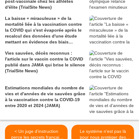
post-vaccinale chez les athlètes
d'élite (TrialSite News)
La baisse « miraculeuse » de la
mortalité liée à la vaccination contre
la COVID qui s'est évaporée après le
recalcul des données d'une étude
mettant en évidence des biais
méthodologiques (TrialSite News)
Vies sauvées, décès reconnus :
l'article sur le vaccin contre la COVID
publié dans JAMA qui brise le silence
(TrialSite News)
Estimations mondiales du nombre de
vies et d'années de vie sauvées grâce
à la vaccination contre la COVID-19
entre 2020 et 2024 (JAMA)
< Un juge d’instruction
Le système n'est pas là
perce les secrets français
pour nous protéger des