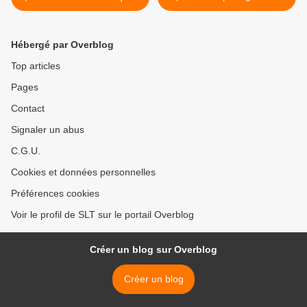
de l’argent occulte du clan
criminels, mais pour
Bongo (Mediapart)
protéger les criminels de
nous (Caitlin Johnston) >
Hébergé par Overblog
Top articles
Pages
Contact
Signaler un abus
C.G.U.
Cookies et données personnelles
Préférences cookies
Voir le profil de SLT sur le portail Overblog
Créer un blog sur Overblog
Créer un blog