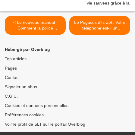
< Le nouveau mandat :
Le Pegasus d'Israël : Votre
Comment la police
téléphone est-il un
étatsunienne exploite
"dispositif de surveillance
Google pour obtenir votre
24 heures sur 24" ? (Al
localisation et votre
Jazeera) >
Hébergé par Overblog
historique de recherche
(The Guardian)
Top articles
Pages
Contact
Signaler un abus
C.G.U.
Cookies et données personnelles
Préférences cookies
Voir le profil de SLT sur le portail Overblog