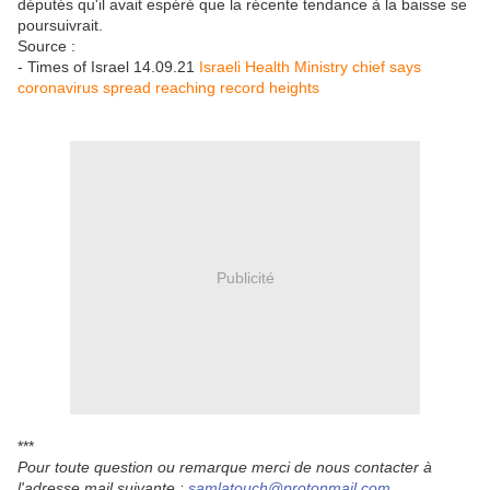
députés qu'il avait espéré que la récente tendance à la baisse se
poursuivrait.
Source :
- Times of Israel 14.09.21
Israeli Health Ministry chief says
coronavirus spread reaching record heights
Publicité
***
Pour toute question ou remarque merci de nous contacter à
l'adresse mail suivante :
samlatouch@protonmail.com.