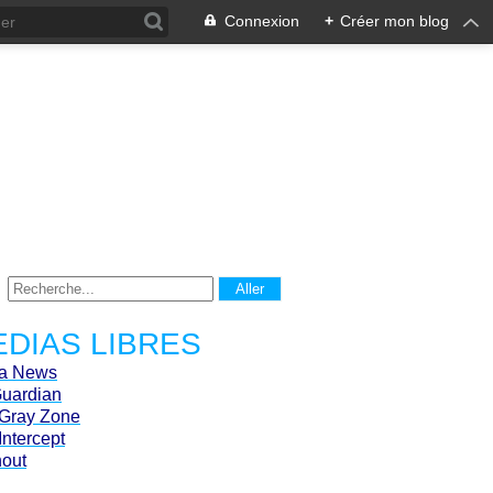
Connexion
+
Créer mon blog
DIAS LIBRES
ca News
Guardian
Gray Zone
Intercept
hout