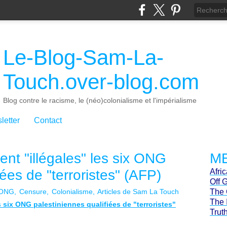
Le-Blog-Sam-La-
Touch.over-blog.com
Blog contre le racisme, le (néo)colonialisme et l'impérialisme
letter
Contact
ment "illégales" les six ONG
ME
iées de "terroristes" (AFP)
Afri
Off 
ONG
Censure
Colonialisme
Articles de Sam La Touch
The 
The 
es six ONG palestiniennes qualifiées de "terroristes"
Trut