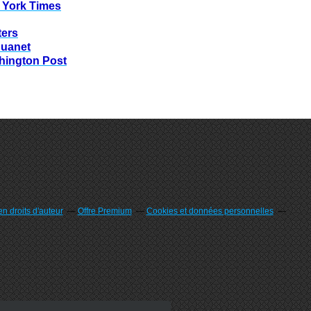
 York Times
ters
huanet
hington Post
n droits d'auteur
Offre Premium
Cookies et données personnelles