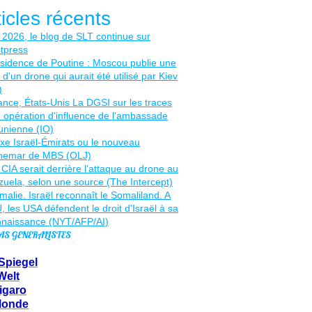
ticles récents
AS GENERALISTES
Spiegel
Welt
igaro
Monde