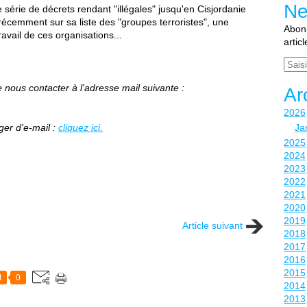
Ne
série de décrets rendant "illégales" jusqu'en Cisjordanie
écemment sur sa liste des "groupes terroristes", une
Abonn
avail de ces organisations...
artic
Email
nous contacter à l'adresse mail suivante :
Ar
2026
er d'e-mail :
cliquez ici.
Ja
2025
2024
2023
2022
2021
2020
2019
Article suivant
2018
2017
2016
2015
t
0
2014
2013