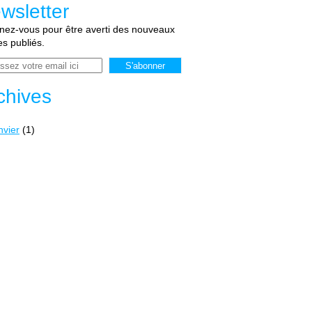
wsletter
ez-vous pour être averti des nouveaux
les publiés.
chives
nvier
(1)