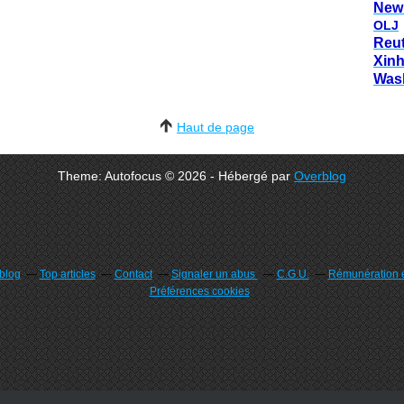
New
OLJ
Reu
Xin
Was
Haut de page
Theme: Autofocus © 2026 - Hébergé par
Overblog
rblog
Top articles
Contact
Signaler un abus
C.G.U.
Rémunération e
Préférences cookies