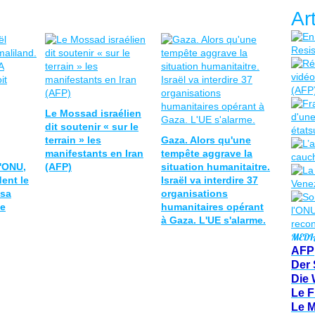
Ar
Le Mossad israélien
dit soutenir « sur le
terrain » les
Gaza. Alors qu'une
manifestants en Iran
tempête aggrave la
l'ONU,
(AFP)
situation humanitaitre.
ent le
Israël va interdire 37
 sa
organisations
ce
humanitaires opérant
à Gaza. L'UE s'alarme.
MEDI
AFP
Der 
Die 
Le F
Le 