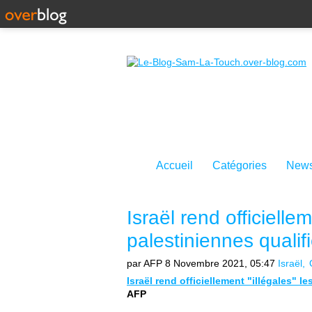
Accueil
Catégories
News
Israël rend officielle
palestiniennes qualif
par AFP
8 Novembre 2021, 05:47
Israël
Israël rend officiellement "illégales" l
AFP