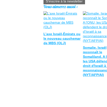
S'inscrire à la newsletter
Vous aimerez aussi :
L’axe Israël-Émirats ou
le nouveau cauchemar
de MBS (OLJ)
Somalie. Israël
reconnaît le
Somaliland. A 
les USA défend
droit d'Israël à
reconnaissan
(NYT/AFP/AI)