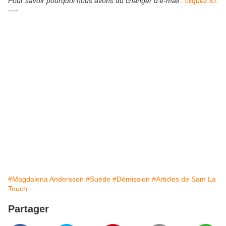
Pour savoir pourquoi nous avons dû changer d'e-mail :
cliquez ici.
----
#Magdalena Andersson
#Suède
#Démission
#Articles de Sam La
Touch
Partager