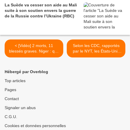
La Suède va cesser son aide au Mali
suite à son soutien envers la guerre
de la Russie contre l’Ukraine (RBC)
< [Vidéo] 2 morts, 11
Selon les CDC, rapportés
blessés graves. Niger : que
par le NYT, les États-Unis
s'est-il passé lors de la
ont déjà connu plus de
manifestation contre le
décès dus à la COVID en
passage du convoi militaire
2021 qu'en 2020, en dépit
Hébergé par Overblog
français ? À Téra, des
de la vaccination de masse
témoins affirment que "c'est
>
Top articles
l'armée française qui a tiré
Pages
sur la foule" (TV5 Monde)
Contact
Signaler un abus
C.G.U.
Cookies et données personnelles