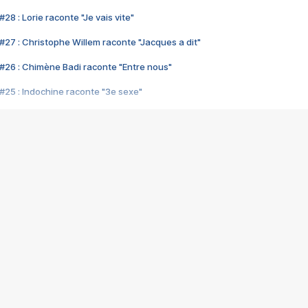
28 : Lorie raconte "Je vais vite"
#27 : Christophe Willem raconte "Jacques a dit"
#26 : Chimène Badi raconte "Entre nous"
#25 : Indochine raconte "3e sexe"
#24 : Zaho raconte "C'est chelou"
#23 : Patrick Bruel raconte "Au café des délices"
#22 : Kyo raconte "Le chemin"
#21 : Nolwenn Leroy raconte "Cassé"
#20 : Patrick Hernandez raconte "Born to be alive"
#19 : Lorie raconte "Près de moi"
#18 : Michael Jones raconte "A nos actes manqués" (avec Jean-Jacque
#17 : Khaled raconte "Aïcha"