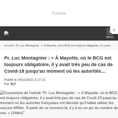
Publicité
MENU
Accueil
» Pr. Luc Montagnier : « À Mayotte, où le BCG est toujours obligatoire, il y avait très peu de cas de Covid-19 jusqu’au moment où les autorités françaises ont décrété qu’il fallait utiliser les vaccins ARNm. À partir de ce moment-là, il y a eu un pic du nombre de cas. » (Vidéo)
Pr. Luc Montagnier : « À Mayotte, où le BCG est
toujours obligatoire, il y avait très peu de cas de
Covid-19 jusqu’au moment où les autorités
françaises ont décrété qu’il fallait utiliser les
Publié le 20/11/2021 à 17:21
vaccins ARNm. À partir de ce moment-là, il y a
Par
SLT
eu un pic du nombre de cas. » (Vidéo)