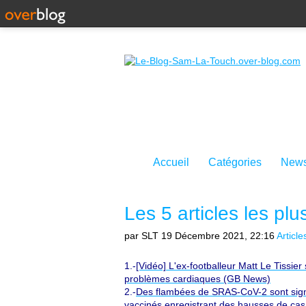
Accueil
Catégories
News
Les 5 articles les pl
par SLT
19 Décembre 2021, 22:16
Article
1.-
[Vidéo] L'ex-footballeur Matt Le Tissie
problèmes cardiaques (GB News)
2.-
Des flambées de SRAS-CoV-2 sont signal
vaccinés enregistrant des hausses de cas 