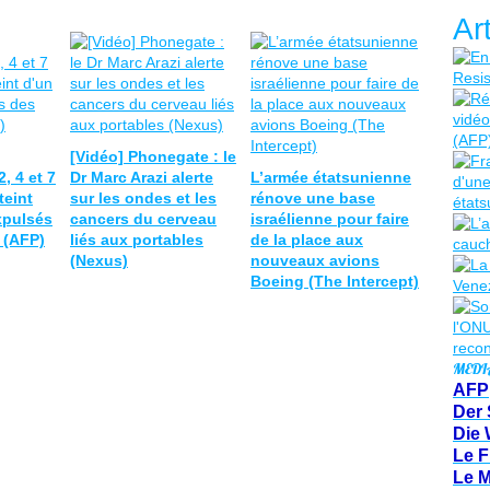
Ar
[Vidéo] Phonegate : le
, 4 et 7
Dr Marc Arazi alerte
L’armée étatsunienne
teint
sur les ondes et les
rénove une base
xpulsés
cancers du cerveau
israélienne pour faire
 (AFP)
liés aux portables
de la place aux
(Nexus)
nouveaux avions
Boeing (The Intercept)
MEDI
AFP
Der 
Die 
Le F
Le 