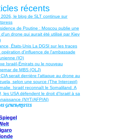
ticles récents
AS GENERALISTES
Spiegel
Welt
igaro
Monde