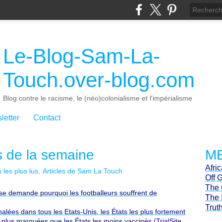
Le-Blog-Sam-La-
Touch.over-blog.com
Blog contre le racisme, le (néo)colonialisme et l'impérialisme
letter
Contact
us de la semaine
ME
Afri
s les plus lus
Articles de Sam La Touch
Off 
The 
r se demande pourquoi les footballeurs souffrent de
The 
Trut
ées dans tous les Etats-Unis, les États les plus fortement
plus marquées que les États les moins vaccinés (TrialSite