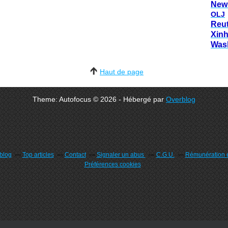
New
OLJ
Reu
Xin
Was
Haut de page
Theme: Autofocus © 2026 - Hébergé par
Overblog
rblog
Top articles
Contact
Signaler un abus
C.G.U.
Rémunération e
Préférences cookies