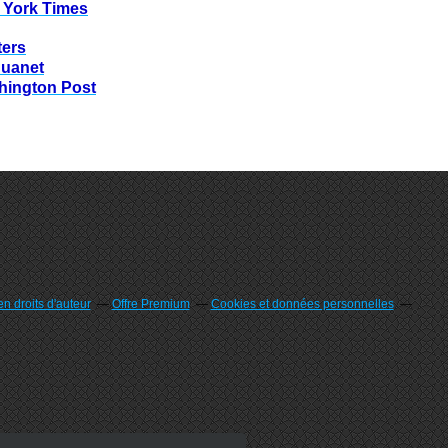
 York Times
ters
huanet
hington Post
n droits d'auteur
Offre Premium
Cookies et données personnelles