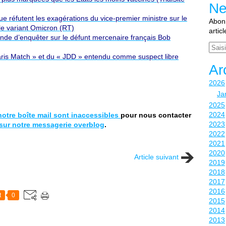
Ne
e réfutent les exagérations du vice-premier ministre sur le
Abonn
le variant Omicron (RT)
artic
 d’enquêter sur le défunt mercenaire français Bob
Email
Paris Match » et du « JDD » entendu comme suspect libre
Ar
2026
Ja
2025
2024
otre boîte mail sont inaccessibles
pour nous contacter
2023
sur notre messagerie overblog
.
2022
2021
2020
Article suivant
2019
2018
2017
2016
t
0
2015
2014
2013