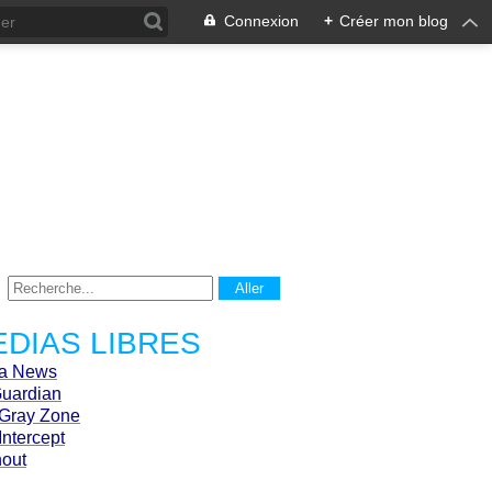
Connexion
+
Créer mon blog
DIAS LIBRES
ca News
Guardian
Gray Zone
Intercept
hout