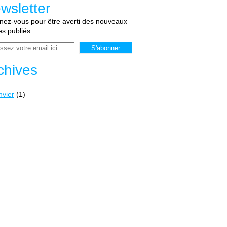
wsletter
ez-vous pour être averti des nouveaux
les publiés.
chives
nvier
(1)