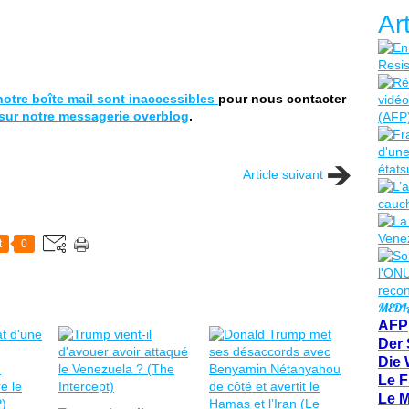
Ar
otre boîte mail sont inaccessibles
pour nous contacter
sur notre messagerie overblog
.
Article suivant
t
0
MEDI
AFP
Der 
Die 
Le F
Le 