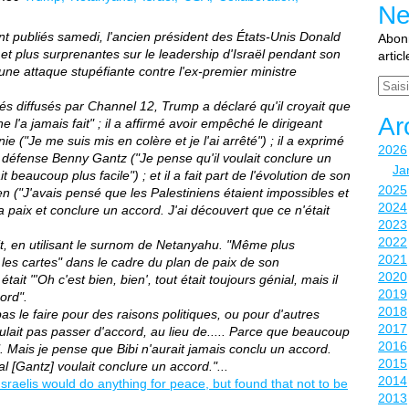
Ne
nt publiés samedi, l'ancien président des États-Unis Donald
Abonn
et plus surprenantes sur le leadership d'Israël pendant son
artic
une attaque stupéfiante contre l'ex-premier ministre
Email
s diffusés par Channel 12, Trump a déclaré qu'il croyait que
Ar
e l'a jamais fait" ; il a affirmé avoir empêché le dirigeant
e ("Je me suis mis en colère et je l'ai arrêté") ; il a exprimé
2026
a défense Benny Gantz ("Je pense qu'il voulait conclure un
Ja
t beaucoup plus facile") ; et il a fait part de l'évolution de son
2025
nien ("J'avais pensé que les Palestiniens étaient impossibles et
2024
la paix et conclure un accord. J'ai découvert que ce n'était
2023
2022
l dit, en utilisant le surnom de Netanyahu. "Même plus
2021
es cartes" dans le cadre du plan de paix de son
2020
ait "'Oh c'est bien, bien', tout était toujours génial, mais il
2019
cord".
2018
pas le faire pour des raisons politiques, ou pour d'autres
2017
voulait pas passer d'accord, au lieu de..... Parce que beaucoup
2016
 Mais je pense que Bibi n'aurait jamais conclu un accord.
2015
 [Gantz] voulait conclure un accord."...
2014
sraelis would do anything for peace, but found that not to be
2013