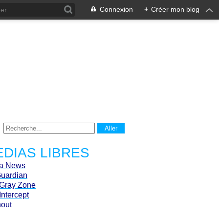
Connexion
+
Créer mon blog
DIAS LIBRES
ca News
Guardian
Gray Zone
Intercept
hout