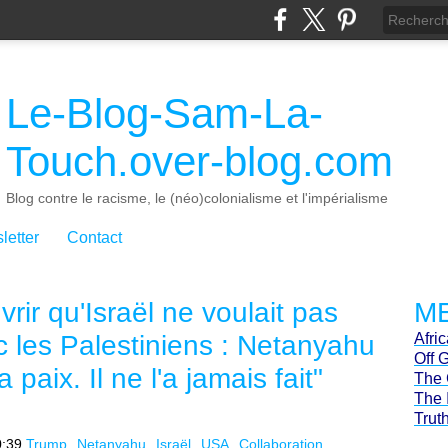
Le-Blog-Sam-La-
Touch.over-blog.com
Blog contre le racisme, le (néo)colonialisme et l'impérialisme
letter
Contact
rir qu'Israël ne voulait pas
ME
c les Palestiniens : Netanyahu
Afri
Off 
a paix. Il ne l'a jamais fait"
The 
The 
Trut
0:39
Trump
Netanyahu
Israël
USA
Collaboration