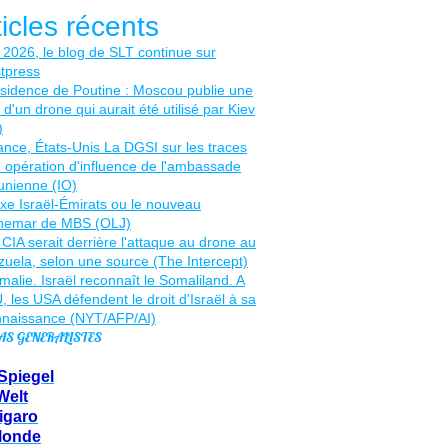
ticles récents
AS GENERALISTES
Spiegel
Welt
igaro
Monde