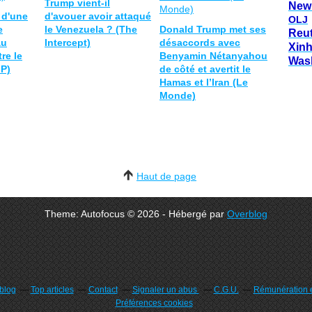
Trump vient-il
New
 d'une
d'avouer avoir attaqué
OLJ
e
le Venezuela ? (The
Donald Trump met ses
Reu
au
Intercept)
désaccords avec
Xin
re le
Benyamin Nétanyahou
Was
FP)
de côté et avertit le
Hamas et l’Iran (Le
Monde)
Haut de page
Theme: Autofocus © 2026 - Hébergé par
Overblog
rblog
Top articles
Contact
Signaler un abus
C.G.U.
Rémunération e
Préférences cookies