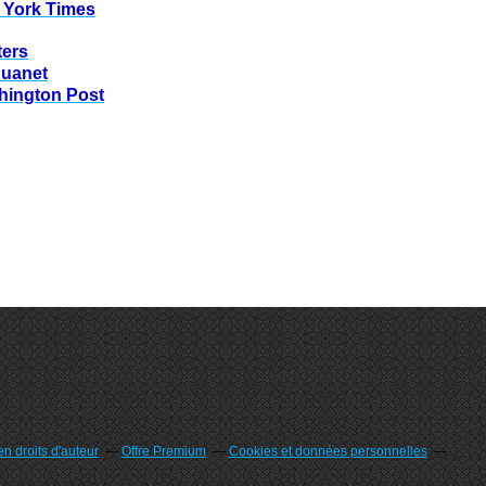
 York Times
ters
huanet
hington Post
n droits d'auteur
Offre Premium
Cookies et données personnelles