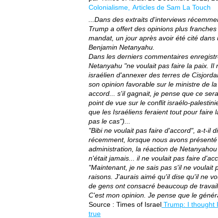
Colonialisme
Articles de Sam La Touch
...Dans des extraits d'interviews récemme
Trump a offert des opinions plus franches 
mandat, un jour après avoir été cité dans 
Benjamin Netanyahu.
Dans les derniers commentaires enregistré
Netanyahu "ne voulait pas faire la paix. Il n
israélien d'annexer des terres de Cisjordani
son opinion favorable sur le ministre de l
accord... s'il gagnait, je pense que ce serai
point de vue sur le conflit israélo-palesti
que les Israéliens feraient tout pour faire 
pas le cas")...
"Bibi ne voulait pas faire d'accord", a-t-i
récemment, lorsque nous avons présenté l
administration, la réaction de Netanyahou ét
n'était jamais... il ne voulait pas faire d'ac
"Maintenant, je ne sais pas s'il ne voulait 
raisons. J'aurais aimé qu'il dise qu'il ne 
de gens ont consacré beaucoup de travail.
C'est mon opinion. Je pense que le général
Source : Times of Israel
Trump: I thought I
true