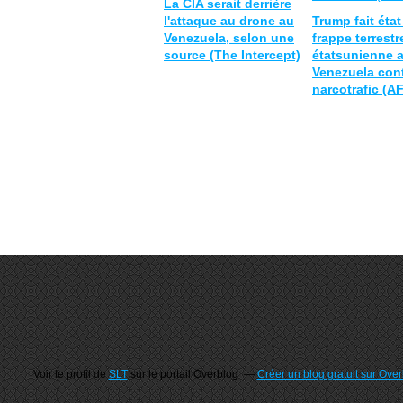
La CIA serait derrière
l'attaque au drone au
Trump fait état
Venezuela, selon une
frappe terrestr
source (The Intercept)
étatsunienne 
Venezuela cont
narcotrafic (A
Voir le profil de
SLT
sur le portail Overblog
Créer un blog gratuit sur Ove