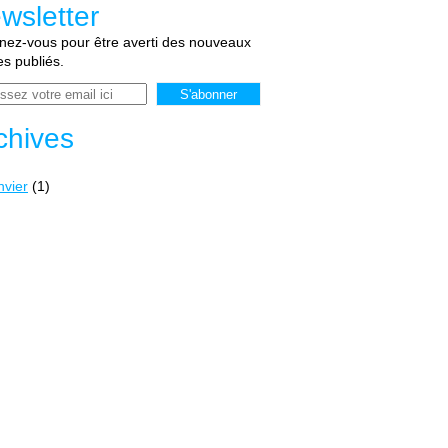
wsletter
ez-vous pour être averti des nouveaux
les publiés.
chives
nvier
(1)