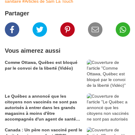
sanitaire
#Articles de Sam La Touch
Partager
Vous aimerez aussi
Comme Ottawa, Québec est bloqué
par le convoi de la liberté (Vidéo)
Le Québec a annoncé que les
citoyens non vaccinés ne sont pas
autorisés à entrer dans les grands
magasins à moins d'être
accompagnés d'un agent de santé
qui les surveillera pour s'assurer
Canada : Un père non vacciné perd le
qu'ils n'achètent rien d'autre que de