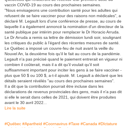
vaccin COVID-19 au cours des prochaines semaines.
"Nous envisageons une contribution santé pour les adultes qui
refusent de se faire vacciner pour des raisons non médicales", a
déclaré M. Legault lors d'une conférence de presse, au cours de
laquelle il a également annoncé la nomination d'un directeur de la
santé publique par intérim pour remplacer le Dr Horacio Arruda.
Le Dr Arruda a remis sa lettre de démission lundi soir, soulignant
les critiques du public à l'égard des récentes mesures de santé.
Le Québec a imposé un couvre-feu de nuit avant la veille du
Nouvel An, la deuxième fois qu'il le fait au cours de la pandémie.
Legault n'a pas précisé quand le paiement entrerait en vigueur ni
combien il coûterait, mais il a dit qu'il voulait qu'il soit
suffisamment important pour inciter les gens à se faire vacciner -
plus que 50 $ ou 100 $, a-t-il ajouté. M. Legault a déclaré que les
détails seraient révélés "au cours des prochaines semaines".
Il a dit que la contribution pourrait être incluse dans les
déclarations de revenus provinciales des gens, mais il n'a pas dit
si elle le serait dans celles de 2021, qui doivent être produites
avant le 30 avril 2022...
Lire la suite
#Québec
#Apartheid
#Coornavirus
#Taxe
#Canada
#DIctature