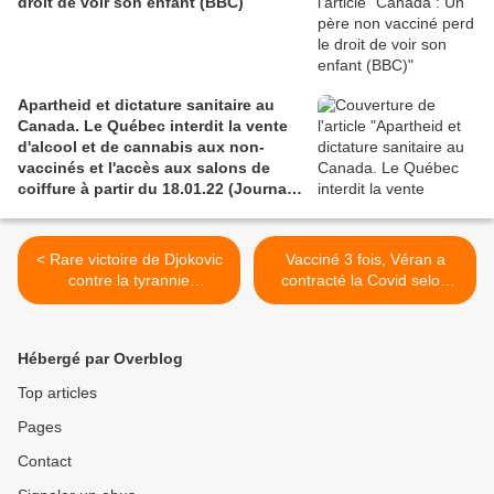
droit de voir son enfant (BBC)
la nourriture et des médicaments
(Vidéo)
Apartheid et dictature sanitaire au
Canada. Le Québec interdit la vente
d'alcool et de cannabis aux non-
vaccinés et l'accès aux salons de
coiffure à partir du 18.01.22 (Journal
de Montréal)
< Rare victoire de Djokovic
Vacciné 3 fois, Véran a
contre la tyrannie
contracté la Covid selon
australienne de la COVID-
RFI >
19 (Japan Times)
Hébergé par Overblog
Top articles
Pages
Contact