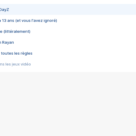
 DayZ
 a 13 ans (et vous l'avez ignoré)
e (littéralement)
im Rayan
 toutes les règles
s les jeux vidéo
us choquant de Rockstar ? - Le scandale BULLY
e plus moche de Steam
du RÊVE tourne au CAUCHEMAR
pendant 8 heures
it… à tort
umiliés par un jeu vidéo