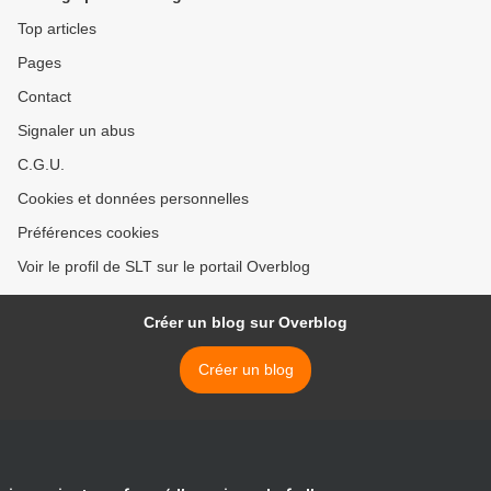
remercier la police tout en
chantant l'hymne national
Top articles
canadien (Vidéo)
Pages
Contact
Signaler un abus
C.G.U.
Cookies et données personnelles
Préférences cookies
Voir le profil de SLT sur le portail Overblog
Créer un blog sur Overblog
Créer un blog