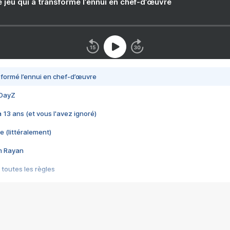
e jeu qui a transformé l’ennui en chef-d’œuvre
nsformé l’ennui en chef-d’œuvre
 DayZ
 a 13 ans (et vous l'avez ignoré)
e (littéralement)
im Rayan
 toutes les règles
s les jeux vidéo
us choquant de Rockstar ? - Le scandale BULLY
e plus moche de Steam