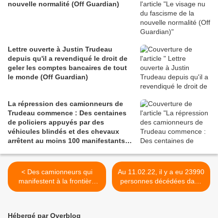
nouvelle normalité (Off Guardian)
Lettre ouverte à Justin Trudeau
depuis qu'il a revendiqué le droit de
geler les comptes bancaires de tout
le monde (Off Guardian)
La répression des camionneurs de
Trudeau commence : Des centaines
de policiers appuyés par des
véhicules blindés et des chevaux
arrêtent au moins 100 manifestants
du Convoi de la Liberté à Ottawa et
remorquent 21 gros camions en vertu
de la Loi sur les pouvoirs d'urgence
< Des camionneurs qui
Au 11.02.22, il y a eu 23990
(Daily Mail)
manifestent à la frontière
personnes décédées dans
canado-étatsunienne ont
les suites de la vaccination
été filmés en train
anti-Covid aux USA selon la
d'embrasser et de
base de données VAERS >
Hébergé par Overblog