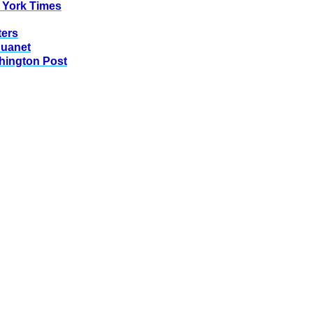
 York Times
ters
huanet
hington Post