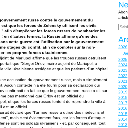
Ne
Abonn
artic
 gouvernement russe contre le gouvernement du
st que les forces de Zelensky utilisent les civils
Email
" afin d'empêcher les forces russes de bombarder les
 en d'autres termes, la Russie affirme qu'une des
Ar
dans cette guerre est l'utilisation par le gouvernement
2026
e otages du conflit, afin de compter sur la non-
ger les propres forces ukrainiennes.
Ja
joint de Mariupol affirme que les troupes russes détruisent
2025
portait que "Sergei Orlov, maire adjoint de Mariupol, a
2024
la ville ukrainienne assiégée et que les patients d'un hôpital
2023
2022
 une accusation du gouvernement russe, mais a simplement
2021
it. Aucun contexte n'a été fourni pour sa déclaration qui
2020
'Orlov confirmait en fait ce que le gouvernement russe a dit sur
2019
me pas mentionné que Orlov est un officiel du
2018
l, et que les forces russes tentent de reprendre la ville à
2017
est un officiel.
2016
urait déclaré que "l'armée russe a utilisé des médecins et
2015
nt", mais c'est évidemment faux, car les forces d'attaque
2014
fense sont les soldats ukrainiens - et, par conséquent, tout
2013