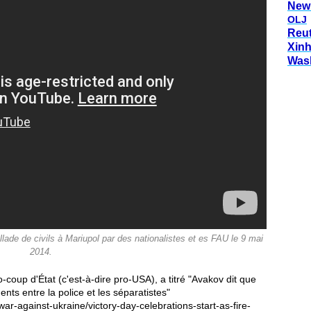
New
OLJ
Reu
Xin
Was
e civils à Mariupol par des nationalistes et es FAU le 9 mai
2014.
o-coup d'État (c'est-à-dire pro-USA), a titré "Avakov dit que
ts entre la police et les séparatistes"
war-against-ukraine/victory-day-celebrations-start-as-fire-