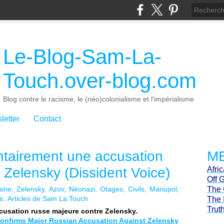
Le-Blog-Sam-La-
Touch.over-blog.com
Blog contre le racisme, le (néo)colonialisme et l'impérialisme
letter
Contact
ntairement une accusation
ME
 Zelensky (Dissident Voice)
Afri
Off 
aine
Zelensky
Azov
Néonazi
Otages
Civils
Mariupol
The 
s
Articles de Sam La Touch
The 
Trut
cusation russe majeure contre Zelensky.
onfirms Major Russian Accusation Against Zelensky