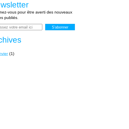
wsletter
ez-vous pour être averti des nouveaux
les publiés.
chives
nvier
(1)