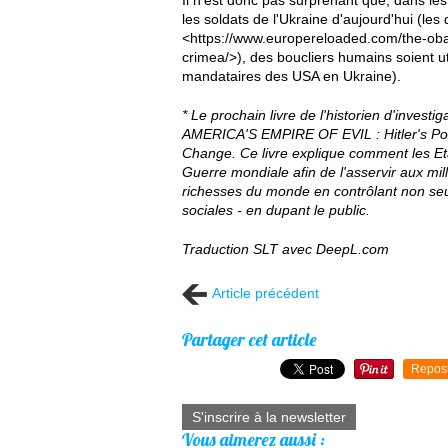
les soldats de l'Ukraine d'aujourd'hui (le
<https://www.europereloaded.com/the-oba
crimea/>), des boucliers humains soient uti
mandataires des USA en Ukraine).
* Le prochain livre de l'historien d'investig
AMERICA'S EMPIRE OF EVIL : Hitler's Pos
Change. Ce livre explique comment les Et
Guerre mondiale afin de l'asservir aux milli
richesses du monde en contrôlant non seu
sociales - en dupant le public.
Traduction SLT avec DeepL.com
Article précédent
Partager cet article
Repos
S'inscrire à la newsletter
Vous aimerez aussi :