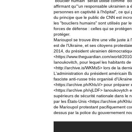
"bouclier humain" serait utilisé comme "bo
affirmant qu'"un responsable ukrainien a 
personnes en captivité à l'hôpital", ce qu
du principe que le public de CNN est inc
les "boucliers humains" sont utilisés par l
forces de défense : celles qui se protège
protéger.
Marioupol se trouve être une ville juste à 
est de l'Ukraine, et ses citoyens protesta
2014, du président ukrainien démocratiq
<https://www.theguardian.com/world/2010/
Ianoukovitch, pour lequel les habitants d
<http://archive.is/WKMs5> lors de la derni
L'administration du président américain B
fasciste anti-russe très organisé d'Ukraine
<https://archive.ph/KhluV> pour préparer e
<https://archive.ph/vjLDF> Ianoukovytch 
supérieurs de sécurité nationale dans le 
par les États-Unis <https://archive.ph/Khl
de Marioupol protestant pacifiquement cont
dessus par la police du gouvernement nouv