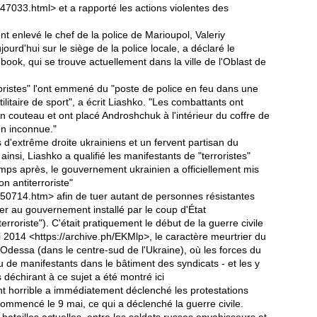
47033.html> et a rapporté les actions violentes des
nt enlevé le chef de la police de Marioupol, Valeriy
ourd'hui sur le siège de la police locale, a déclaré le
ook, qui se trouve actuellement dans la ville de l'Oblast de
erroristes" l'ont emmené du "poste de police en feu dans une
ilitaire de sport", a écrit Liashko. "Les combattants ont
n couteau et ont placé Androshchuk à l'intérieur du coffre de
on inconnue."
ns d'extrême droite ukrainiens et un fervent partisan du
ainsi, Liashko a qualifié les manifestants de "terroristes"
emps après, le gouvernement ukrainien a officiellement mis
n antiterroriste"
50714.htm> afin de tuer autant de personnes résistantes
er au gouvernement installé par le coup d'État
terroriste"). C'était pratiquement le début de la guerre civile
i 2014 <https://archive.ph/EKMlp>, le caractère meurtrier du
dessa (dans le centre-sud de l'Ukraine), où les forces du
 de manifestants dans le bâtiment des syndicats - et les y
s déchirant à ce sujet a été montré ici
t horrible a immédiatement déclenché les protestations
 commencé le 9 mai, ce qui a déclenché la guerre civile.
batailles actuelles, entre les soldats russes envahisseurs et