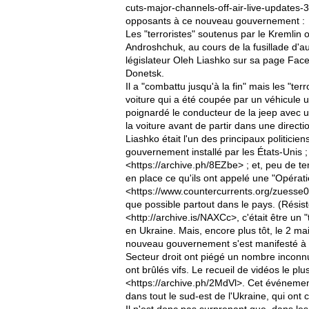
cuts-major-channels-off-air-live-updates-3
opposants à ce nouveau gouvernement :
Les "terroristes" soutenus par le Kremlin o
Androshchuk, au cours de la fusillade d'auj
législateur Oleh Liashko sur sa page Faceb
Donetsk.
Il a "combattu jusqu'à la fin" mais les "t
voiture qui a été coupée par un véhicule ut
poignardé le conducteur de la jeep avec u
la voiture avant de partir dans une directi
Liashko était l'un des principaux politicie
gouvernement installé par les États-Unis ; 
<https://archive.ph/8EZbe> ; et, peu de t
en place ce qu'ils ont appelé une "Opératio
<https://www.countercurrents.org/zuesse0
que possible partout dans le pays. (Résist
<http://archive.is/NAXCc>, c'était être un "
en Ukraine. Mais, encore plus tôt, le 2 ma
nouveau gouvernement s'est manifesté à O
Secteur droit ont piégé un nombre inconnu
ont brûlés vifs. Le recueil de vidéos le plu
<https://archive.ph/2MdVl>. Cet événemen
dans tout le sud-est de l'Ukraine, qui ont
Il n'est donc pas surprenant que, dans les 