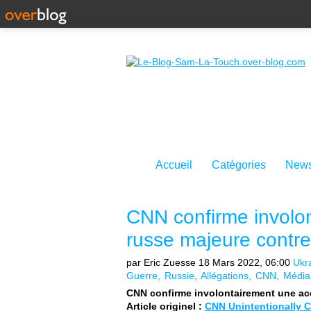
Accueil
Catégories
News
CNN confirme involo
russe majeure contre
par Eric Zuesse
18 Mars 2022, 06:00
Ukr
Guerre
Russie
Allégations
CNN
Média
CNN confirme involontairement une ac
Article originel :
CNN Unintentionally C