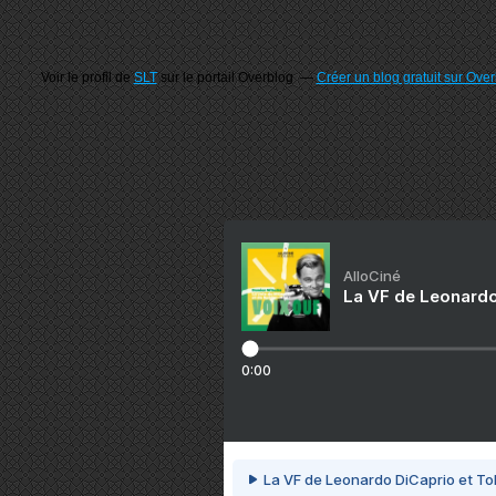
Voir le profil de
SLT
sur le portail Overblog
Créer un blog gratuit sur Ove
AlloCiné
La VF de Leonardo
0:00
La VF de Leonardo DiCaprio et To