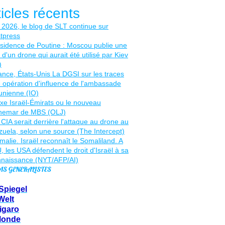
ticles récents
AS GENERALISTES
Spiegel
Welt
igaro
Monde