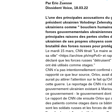
Par Eric Zuesse
Dissident Voice, 18.03.22
L'une des principales accusations du
président ukrainien Volodmyr Zelensky e
ukrainiens comme " boucliers humains 
forces gouvernementales ukrainiennes :
principales raisons des pertes civiles 
ukrainien de ses propres citoyens comm
brutalité des forces russes pour proté
Le mardi 15 mars, CNN titrait "Le maire ad
sa ville" <https://archive.ph/mpPv4> et rap
déclaré que les forces russes "détruisent" 
ont été utilisés comme otages."
CNN n'a pas intentionnellement confirmé
rapporté ce que leur source, Orlov, avait d
aurait pu attirer l'attention sur le fait qu
cette guerre. Le reportage de CNN n'a mê
gouvernement ukrainien existant à Marioupo
ce gouvernement - le gouvernement dont il 
Le rapport de CNN cite ensuite Orlov qui a
des patients comme otages dans ce bâtime
sont les soldats russes et les forces de dé