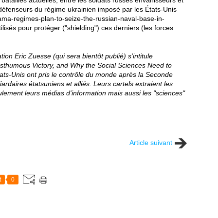
s défenseurs du régime ukrainien imposé par les États-Unis
ma-regimes-plan-to-seize-the-russian-naval-base-in-
lisés pour protéger ("shielding") ces derniers (les forces
ation Eric Zuesse (qui sera bientôt publié) s'intitule
thumous Victory, and Why the Social Sciences Need to
ats-Unis ont pris le contrôle du monde après la Seconde
ardaires étatsuniens et alliés. Leurs cartels extraient les
lement leurs médias d'information mais aussi les "sciences"
Article suivant
t
0