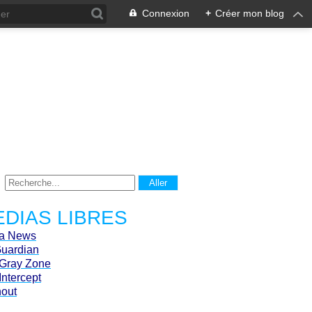
Connexion
+
Créer mon blog
DIAS LIBRES
ca News
Guardian
Gray Zone
Intercept
hout