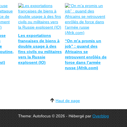
use
Les exportations
e
françaises de biens à
“On m’a promis un
e
double usage à des
job” : quand des
outine,
fins civils ou militaires
Africains se
vers la Russie
retrouvent enrôlés de
st)
explosent (IO)
force dans l’armée
russe (Afrik.com)
Haut de page
Theme: Autofocus © 2026 - Hébergé par
Overblog