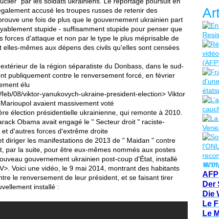
uclier" par les soldats ukrainiens. Le reportage poursuit en
Ar
également accusé les troupes russes de retenir des
i prouve une fois de plus que le gouvernement ukrainien part
royablement stupide - suffisamment stupide pour penser que
es forces d'attaque et non par le type le plus méprisable de
nt elles-mêmes aux dépens des civils qu'elles sont censées
l'extérieur de la région séparatiste du Donbass, dans le sud-
ient publiquement contre le renversement forcé, en février
uement élu
feb/08/viktor-yanukovych-ukraine-president-election> Viktor
e Marioupol avaient massivement voté
ère élection présidentielle ukrainienne, qui remonte à 2010.
arack Obama avait engagé le " Secteur droit " raciste-
 et d'autres forces d'extrême droite
t diriger les manifestations de 2013 de " Maidan " contre
et, par la suite, pour être eux-mêmes nommés aux postes
nouveau gouvernement ukrainien post-coup d'État, installé
MEDI
uV>. Voici une vidéo, le 9 mai 2014, montrant des habitants
AFP
re le renversement de leur président, et se faisant tirer
Der 
ellement installé :
Die 
Le F
Le 