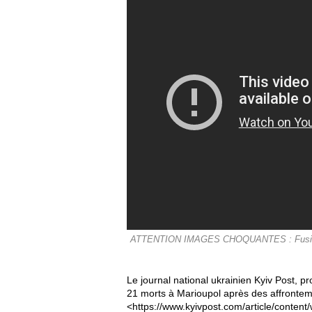
ATTENTION IMAGES CHOQUANTES : Fusillade d
Le journal national ukrainien Kyiv Post, pr
21 morts à Marioupol après des affrontemen
<https://www.kyivpost.com/article/content/